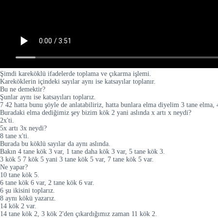
Şimdi kareköklü ifadelerde toplama ve çıkarma işlemi.
Kareköklerin içindeki sayılar aynı ise katsayılar toplanır.
Bu ne demektir?
Şunlar aynı ise katsayıları toplarız.
7 42 hatta bunu şöyle de anlatabiliriz, hatta bunlara elma diyelim 3 tane elma,
Buradaki elma dediğimiz şey bizim kök 2 yani aslında x artı x neydi?
2x'ti.
5x artı 3x neydi?
8 tane x'ti.
Burada bu köklü sayılar da aynı aslında.
Bakın 4 tane kök 3 var, 1 tane daha kök 3 var, 5 tane kök 3.
3 kök 5 7 kök 5 yani 3 tane kök 5 var, 7 tane kök 5 var.
Ne yapar?
10 tane kök 5.
6 tane kök 6 var, 2 tane kök 6 var.
6 şu ikisini toplarız.
8 aynı kökü yazarız.
14 kök 2 var.
14 tane kök 2, 3 kök 2'den çıkardığımız zaman 11 kök 2.