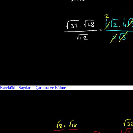
Kareköklü Sayılarda Çarpma ve Bölme