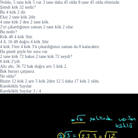
Noldu, 5 tane kök 5 var 3 tane daha 45 oldu 8 tane 45 oldu elimizde.
Şimdi kök 32 nedir?
Bu 4 kök 2 dir.
Eksi 2 tane kök 2dir.
4 tane kök 2 den 2 tane kök.
2'yi çıkardığımız zaman 2 tane kök 2 olur.
Bu nedir?
Kök 48 4 kök 3tür.
4 4, 16 48 doğru 4 kök 3tür.
4 kök 3'ten 4 kök 3'ü çıkardığımız zaman da 0 kalacaktır.
Ha şimdi şöyle bir soru var.
2 tane kök 72 bakın 2 tane kök 72 neydi?
6 kök 2'ydi.
Altı altı, 36 72 bak doğru artı 5 kök 2.
Bak burayı çarparız.
Ne oldu?
Bizim 12 kök 2 artı 5 kök 2den 12 5 daha 17 kök 2 oldu.
Kareköklü Sayılar
Kareköklü Sayılar
3
/
4