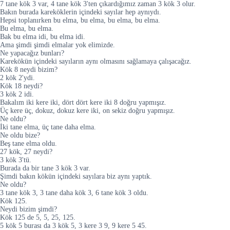
7 tane kök 3 var, 4 tane kök 3'ten çıkardığımız zaman 3 kök 3 olur.
Bakın burada kareköklerin içindeki sayılar hep aynıydı.
Hepsi toplanırken bu elma, bu elma, bu elma, bu elma.
Bu elma, bu elma.
Bak bu elma idi, bu elma idi.
Ama şimdi şimdi elmalar yok elimizde.
Ne yapacağız bunları?
Karekökün içindeki sayıların aynı olmasını sağlamaya çalışacağız.
Kök 8 neydi bizim?
2 kök 2'ydi.
Kök 18 neydi?
3 kök 2 idi.
Bakalım iki kere iki, dört dört kere iki 8 doğru yapmışız.
Üç kere üç, dokuz, dokuz kere iki, on sekiz doğru yapmışız.
Ne oldu?
İki tane elma, üç tane daha elma.
Ne oldu bize?
Beş tane elma oldu.
27 kök, 27 neydi?
3 kök 3'tü.
Burada da bir tane 3 kök 3 var.
Şimdi bakın kökün içindeki sayılara biz aynı yaptık.
Ne oldu?
3 tane kök 3, 3 tane daha kök 3, 6 tane kök 3 oldu.
Kök 125.
Neydi bizim şimdi?
Kök 125 de 5, 5, 25, 125.
5 kök 5 burası da 3 kök 5, 3 kere 3 9, 9 kere 5 45.