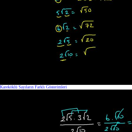
Kareköklü Sayıların Farklı Gösterimleri