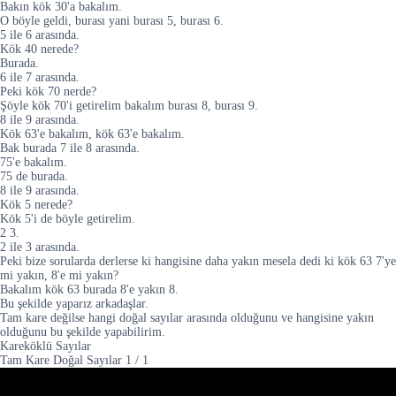
Bakın kök 30'a bakalım.
O böyle geldi, burası yani burası 5, burası 6.
5 ile 6 arasında.
Kök 40 nerede?
Burada.
6 ile 7 arasında.
Peki kök 70 nerde?
Şöyle kök 70'i getirelim bakalım burası 8, burası 9.
8 ile 9 arasında.
Kök 63'e bakalım, kök 63'e bakalım.
Bak burada 7 ile 8 arasında.
75'e bakalım.
75 de burada.
8 ile 9 arasında.
Kök 5 nerede?
Kök 5'i de böyle getirelim.
2 3.
2 ile 3 arasında.
Peki bize sorularda derlerse ki hangisine daha yakın mesela dedi ki kök 63 7'ye
mi yakın, 8'e mi yakın?
Bakalım kök 63 burada 8'e yakın 8.
Bu şekilde yaparız arkadaşlar.
Tam kare değilse hangi doğal sayılar arasında olduğunu ve hangisine yakın
olduğunu bu şekilde yapabilirim.
Kareköklü Sayılar
Tam Kare Doğal Sayılar
1
/
1