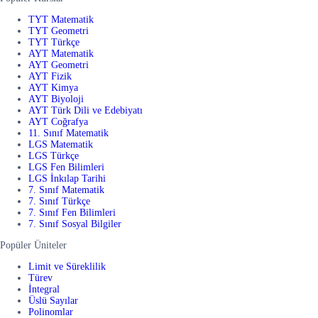
TYT Matematik
TYT Geometri
TYT Türkçe
AYT Matematik
AYT Geometri
AYT Fizik
AYT Kimya
AYT Biyoloji
AYT Türk Dili ve Edebiyatı
AYT Coğrafya
11. Sınıf Matematik
LGS Matematik
LGS Türkçe
LGS Fen Bilimleri
LGS İnkılap Tarihi
7. Sınıf Matematik
7. Sınıf Türkçe
7. Sınıf Fen Bilimleri
7. Sınıf Sosyal Bilgiler
Popüler Üniteler
Limit ve Süreklilik
Türev
İntegral
Üslü Sayılar
Polinomlar