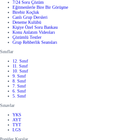
7/24 Soru Çözüm
Eğitmenlerle Bire Bir Görüşme
Birebir Koçluk
Canlı Grup Dersleri
Deneme Kulübü
Kişiye Özel Soru Bankası
Konu Anlatım Videoları
Çözümlü Testler
Grup Rehberlik Seansları
Sınıflar
12. Sınıf
11. Sınıf
10. Sınıf
9. Sınıf
8. Sınıf
7. Sınıf
6. Sınıf
5. Sınıf
Sınavlar
YKS
AYT
TYT
LGS
Popüler Kurslar