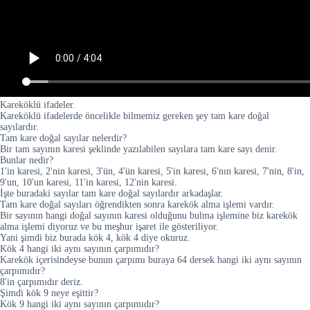
Kareköklü ifadeler.
Kareköklü ifadelerde öncelikle bilmemiz gereken şey tam kare doğal
sayılardır.
Tam kare doğal sayılar nelerdir?
Bir tam sayının karesi şeklinde yazılabilen sayılara tam kare sayı denir.
Bunlar nedir?
1'in karesi, 2'nin karesi, 3'ün, 4'ün karesi, 5'in karesi, 6'nın karesi, 7'nin, 8'in,
9'un, 10'un karesi, 11'in karesi, 12'nin karesi.
İşte buradaki sayılar tam kare doğal sayılardır arkadaşlar.
Tam kare doğal sayıları öğrendikten sonra karekök alma işlemi vardır.
Bir sayının hangi doğal sayının karesi olduğunu bulma işlemine biz karekök
alma işlemi diyoruz ve bu meşhur işaret ile gösteriliyor.
Yani şimdi biz burada kök 4, kök 4 diye okuruz.
Kök 4 hangi iki aynı sayının çarpımıdır?
Karekök içerisindeyse bunun çarpımı buraya 64 dersek hangi iki aynı sayının
çarpımıdır?
8'in çarpımıdır deriz.
Şimdi kök 9 neye eşittir?
Kök 9 hangi iki aynı sayının çarpımıdır?