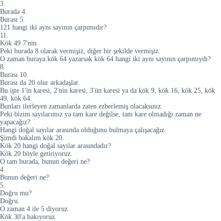
3.
Burada 4.
Burası 5.
121 hangi iki aynı sayının çarpımıdır?
11.
Kök 49 7'nin.
Peki burada 8 olarak vermişiz, diğer bir şekilde vermişiz.
O zaman buraya kök 64 yazarsak kök 64 hangi iki aynı sayının çarpımıydı?
8.
Burası 10.
Burası da 20 olur arkadaşlar.
Bu işte 1'in karesi, 2'nin karesi, 3'ün karesi ya da kök 9, kök 16, kök 25, kök
49, kök 64.
Bunları ilerleyen zamanlarda zaten ezberlemiş olacaksınız.
Peki bizim sayılarımız ya tam kare değilse, tam kare olmadığı zaman ne
yapacağız?
Hangi doğal sayılar arasında olduğunu bulmaya çalışacağız.
Şimdi bakalım kök 20.
Kök 20 hangi doğal sayılar arasındadır?
Kök 20 böyle getiriyoruz.
O tam burada, bunun değeri ne?
4.
Bunun değeri ne?
5.
Doğru mu?
Doğru.
O zaman 4 ile 5 diyoruz.
Kök 30'a bakıyoruz.