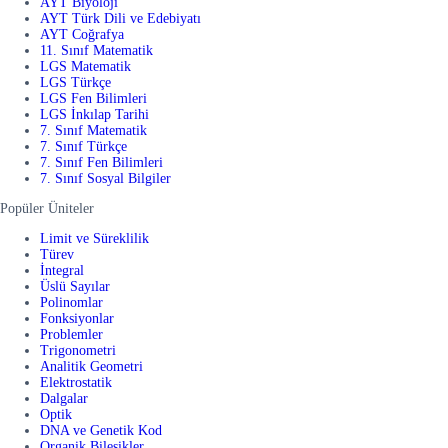
AYT Biyoloji
AYT Türk Dili ve Edebiyatı
AYT Coğrafya
11. Sınıf Matematik
LGS Matematik
LGS Türkçe
LGS Fen Bilimleri
LGS İnkılap Tarihi
7. Sınıf Matematik
7. Sınıf Türkçe
7. Sınıf Fen Bilimleri
7. Sınıf Sosyal Bilgiler
Popüler Üniteler
Limit ve Süreklilik
Türev
İntegral
Üslü Sayılar
Polinomlar
Fonksiyonlar
Problemler
Trigonometri
Analitik Geometri
Elektrostatik
Dalgalar
Optik
DNA ve Genetik Kod
Organik Bileşikler