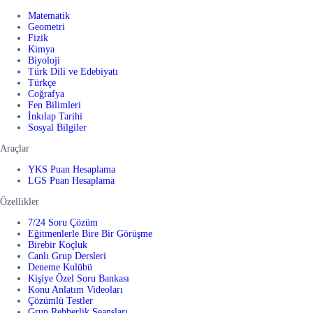
Matematik
Geometri
Fizik
Kimya
Biyoloji
Türk Dili ve Edebiyatı
Türkçe
Coğrafya
Fen Bilimleri
İnkılap Tarihi
Sosyal Bilgiler
Araçlar
YKS Puan Hesaplama
LGS Puan Hesaplama
Özellikler
7/24 Soru Çözüm
Eğitmenlerle Bire Bir Görüşme
Birebir Koçluk
Canlı Grup Dersleri
Deneme Kulübü
Kişiye Özel Soru Bankası
Konu Anlatım Videoları
Çözümlü Testler
Grup Rehberlik Seansları