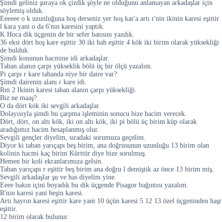
Şimdi geliniz şuraya ok çizdik şöyle ne olduğunu anlamayan arkadaşlar için
söylemiş olduk.
Eeeeee o k uzunluğuna hoş derseniz yer hoş kar'a artı r'nin ikinin karesi eşittir
l kara yani o da 6'nın karesini yaptık.
K Hoca dik üçgenin de bir sefer batısını yazdık.
36 eksi dört hoş kare eşittir 30 iki hah eşittir 4 kök iki birim olarak yüksekliği
de bulduk.
Şimdi konunun hacmine idi arkadaşlar.
Taban alanın çarpı yükseklik bölü üç bir ölçü yazalım.
Pi çarpı r kare tabanda niye bir daire var?
Şimdi dairenin alanı r kare idi.
Rm 2 Ikinin karesi taban alanın çarpı yüksekliği.
Biz ne maaş?
O da dört kök iki sevgili arkadaşlar.
Dolayısıyla şimdi bu çarpma işleminin sonucu bize hacim verecek.
Dört, dört, on altı kök, iki on altı kök, iki pi bölü üç birim küp olarak
aradığımız hacim hesaplanmış olur.
Sevgili gençler diyelim, sıradaki sorumuza geçelim.
Diyor ki taban yarıçapı beş birim, ana doğrusunun uzunluğu 13 birim olan
kolinin hacmi kaç birim Kürttür diye bize sorulmuş.
Hemen bir koli ekranlarımıza gelsin.
Taban yarıçapı r eşittir beş birim ana doğru l demiştik az önce 13 birim miş.
Sevgili arkadaşlar şu ve has diyelim yine.
Eeee bakın içini boyadık bu dik üçgende Pisagor bağıntısı yazalım.
R'nin karesi yani beşin karesi.
Artı hayrın karesi eşittir kare yani 10 üçün karesi 5 12 13 özel üçgeninden haşr
eşittir.
12 birim olarak bulunur.