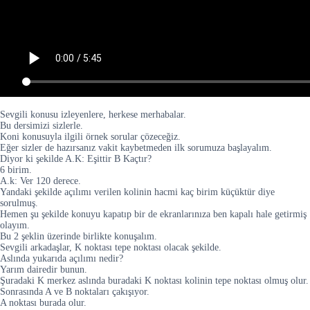
Sevgili konusu izleyenlere, herkese merhabalar.
Bu dersimizi sizlerle.
Koni konusuyla ilgili örnek sorular çözeceğiz.
Eğer sizler de hazırsanız vakit kaybetmeden ilk sorumuza başlayalım.
Diyor ki şekilde A.K: Eşittir B Kaçtır?
6 birim.
A.k: Ver 120 derece.
Yandaki şekilde açılımı verilen kolinin hacmi kaç birim küçüktür diye
sorulmuş.
Hemen şu şekilde konuyu kapatıp bir de ekranlarınıza ben kapalı hale getirmiş
olayım.
Bu 2 şeklin üzerinde birlikte konuşalım.
Sevgili arkadaşlar, K noktası tepe noktası olacak şekilde.
Aslında yukarıda açılımı nedir?
Yarım dairedir bunun.
Şuradaki K merkez aslında buradaki K noktası kolinin tepe noktası olmuş olur.
Sonrasında A ve B noktaları çakışıyor.
A noktası burada olur.