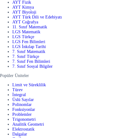
AYT Fizik
AYT Kimya
AYT Biyoloji
AYT Türk Dili ve Edebiyatı
AYT Coğrafya
11. Sınıf Matematik
LGS Matematik
LGS Türkçe
LGS Fen Bilimleri
LGS İnkılap Tarihi
7. Sınıf Matematik
7. Sınıf Türkçe
7. Sınıf Fen Bilimleri
7. Sınıf Sosyal Bilgiler
Popüler Üniteler
Limit ve Süreklilik
Türev
İntegral
Üslü Sayılar
Polinomlar
Fonksiyonlar
Problemler
Trigonometri
Analitik Geometri
Elektrostatik
Dalgalar