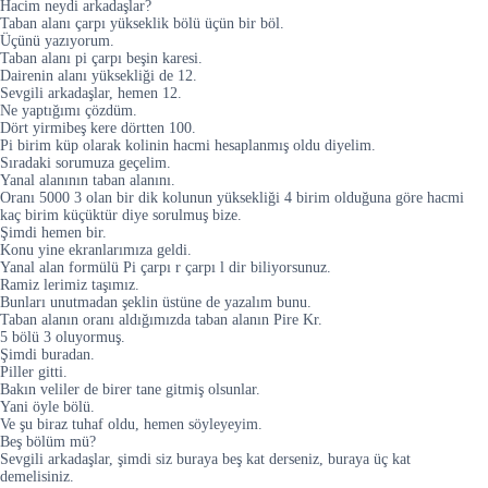
Hacim neydi arkadaşlar?
Taban alanı çarpı yükseklik bölü üçün bir böl.
Üçünü yazıyorum.
Taban alanı pi çarpı beşin karesi.
Dairenin alanı yüksekliği de 12.
Sevgili arkadaşlar, hemen 12.
Ne yaptığımı çözdüm.
Dört yirmibeş kere dörtten 100.
Pi birim küp olarak kolinin hacmi hesaplanmış oldu diyelim.
Sıradaki sorumuza geçelim.
Yanal alanının taban alanını.
Oranı 5000 3 olan bir dik kolunun yüksekliği 4 birim olduğuna göre hacmi
kaç birim küçüktür diye sorulmuş bize.
Şimdi hemen bir.
Konu yine ekranlarımıza geldi.
Yanal alan formülü Pi çarpı r çarpı l dir biliyorsunuz.
Ramiz lerimiz taşımız.
Bunları unutmadan şeklin üstüne de yazalım bunu.
Taban alanın oranı aldığımızda taban alanın Pire Kr.
5 bölü 3 oluyormuş.
Şimdi buradan.
Piller gitti.
Bakın veliler de birer tane gitmiş olsunlar.
Yani öyle bölü.
Ve şu biraz tuhaf oldu, hemen söyleyeyim.
Beş bölüm mü?
Sevgili arkadaşlar, şimdi siz buraya beş kat derseniz, buraya üç kat
demelisiniz.