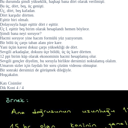
Bu durumda şimdi yükseklik, haşhaşi bana dört olarak verilmişti.
Bu üç, dört, beş, üç genişti.
Üç, dört, beş kafadan.
Dört karşıdır dörtten.
Eşittir biri olmalı.
Dolayısıyla haşir eşittir dört r eşittir.
Üç L eşittir beş birim olarak hesaplandı hemen böylece.
Şimdi bana neyi soruyor?
Hacmi soruyor yine hacım formülü yüz yazıyorum.
Bir bölü üç çarpı taban alanı pire kare.
Yani üçün karesi dokuz çarpı yüksekliği de dört.
Sevgili arkadaşlar, dokuzu üçe böldü, üç üç kare dörtten.
12 ppi birim küp olarak ekonominin hacmi hesaplamış olur.
Sevgili gençler diyelim, bu soruyla birlikte dersimizi noktalamış olalım.
Umarım sizler için faydalı bir soru çözüm videosu olmuştur.
Bir sonraki dersimizi de görüşmek dileğiyle.
Hoşçakalın.
Katı Cisimler
Dik Koni
4
/
4