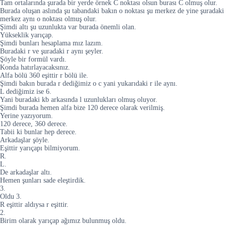
Tam ortalarında şurada bir yerde örnek C noktası olsun burası C olmuş olur.
Burada oluşan aslında şu tabandaki bakın o noktası şu merkez de yine şuradaki
merkez aynı o noktası olmuş olur.
Şimdi altı şu uzunlukta var burada önemli olan.
Yükseklik yarıçap.
Şimdi bunları hesaplama mız lazım.
Buradaki r ve şuradaki r aynı şeyler.
Şöyle bir formül vardı.
Konda hatırlayacaksınız.
Alfa bölü 360 eşittir r bölü ile.
Şimdi bakın burada r dediğimiz o c yani yukarıdaki r ile aynı.
L dediğimiz ise 6.
Yani buradaki kb arkasında l uzunlukları olmuş oluyor.
Şimdi burada hemen alfa bize 120 derece olarak verilmiş.
Yerine yazıyorum.
120 derece, 360 derece.
Tabii ki bunlar hep derece.
Arkadaşlar şöyle.
Eşittir yarıçapı bilmiyorum.
R.
L.
De arkadaşlar altı.
Hemen şunları sade eleştirdik.
3.
Oldu 3.
R eşittir aldıysa r eşittir.
2.
Birim olarak yarıçap ağımız bulunmuş oldu.