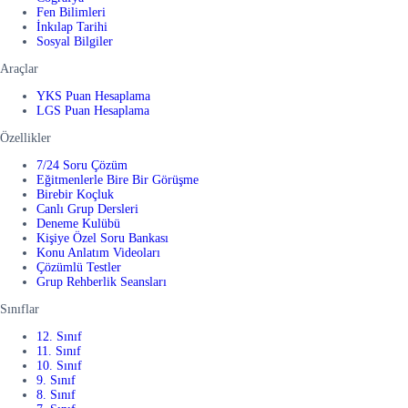
Fen Bilimleri
İnkılap Tarihi
Sosyal Bilgiler
Araçlar
YKS Puan Hesaplama
LGS Puan Hesaplama
Özellikler
7/24 Soru Çözüm
Eğitmenlerle Bire Bir Görüşme
Birebir Koçluk
Canlı Grup Dersleri
Deneme Kulübü
Kişiye Özel Soru Bankası
Konu Anlatım Videoları
Çözümlü Testler
Grup Rehberlik Seansları
Sınıflar
12. Sınıf
11. Sınıf
10. Sınıf
9. Sınıf
8. Sınıf