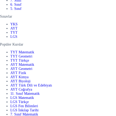
7. Sınıf
6. Sınıf
5. Sınıf
Sınavlar
YKS
AYT
TYT
LGS
Popüler Kurslar
TYT Matematik
TYT Geometri
TYT Türkçe
AYT Matematik
AYT Geometri
AYT Fizik
AYT Kimya
AYT Biyoloji
AYT Türk Dili ve Edebiyatı
AYT Coğrafya
11. Sınıf Matematik
LGS Matematik
LGS Türkçe
LGS Fen Bilimleri
LGS İnkılap Tarihi
7. Sınıf Matematik