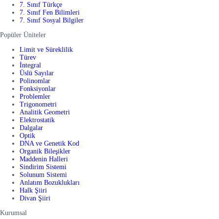
7. Sınıf Türkçe
7. Sınıf Fen Bilimleri
7. Sınıf Sosyal Bilgiler
Popüler Üniteler
Limit ve Süreklilik
Türev
İntegral
Üslü Sayılar
Polinomlar
Fonksiyonlar
Problemler
Trigonometri
Analitik Geometri
Elektrostatik
Dalgalar
Optik
DNA ve Genetik Kod
Organik Bileşikler
Maddenin Halleri
Sindirim Sistemi
Solunum Sistemi
Anlatım Bozuklukları
Halk Şiiri
Divan Şiiri
Kurumsal