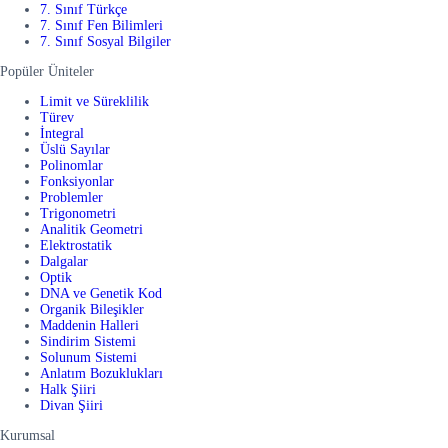
7. Sınıf Türkçe
7. Sınıf Fen Bilimleri
7. Sınıf Sosyal Bilgiler
Popüler Üniteler
Limit ve Süreklilik
Türev
İntegral
Üslü Sayılar
Polinomlar
Fonksiyonlar
Problemler
Trigonometri
Analitik Geometri
Elektrostatik
Dalgalar
Optik
DNA ve Genetik Kod
Organik Bileşikler
Maddenin Halleri
Sindirim Sistemi
Solunum Sistemi
Anlatım Bozuklukları
Halk Şiiri
Divan Şiiri
Kurumsal