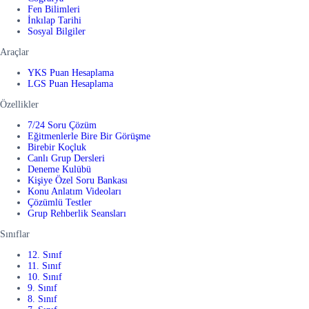
Fen Bilimleri
İnkılap Tarihi
Sosyal Bilgiler
Araçlar
YKS Puan Hesaplama
LGS Puan Hesaplama
Özellikler
7/24 Soru Çözüm
Eğitmenlerle Bire Bir Görüşme
Birebir Koçluk
Canlı Grup Dersleri
Deneme Kulübü
Kişiye Özel Soru Bankası
Konu Anlatım Videoları
Çözümlü Testler
Grup Rehberlik Seansları
Sınıflar
12. Sınıf
11. Sınıf
10. Sınıf
9. Sınıf
8. Sınıf