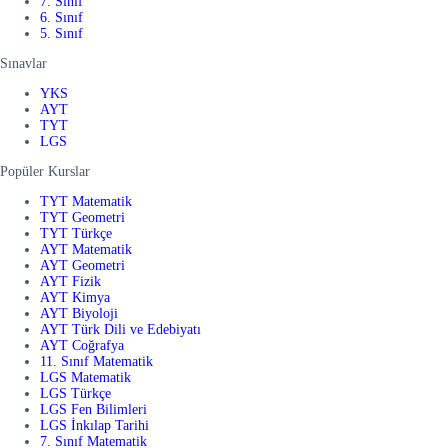
7. Sınıf
6. Sınıf
5. Sınıf
Sınavlar
YKS
AYT
TYT
LGS
Popüler Kurslar
TYT Matematik
TYT Geometri
TYT Türkçe
AYT Matematik
AYT Geometri
AYT Fizik
AYT Kimya
AYT Biyoloji
AYT Türk Dili ve Edebiyatı
AYT Coğrafya
11. Sınıf Matematik
LGS Matematik
LGS Türkçe
LGS Fen Bilimleri
LGS İnkılap Tarihi
7. Sınıf Matematik