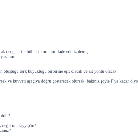
ak dengeleri p bölü t ip oranını ifade ediniz demiş.
 yazalım.
 oluştuğu tork büyüklüğü birbirine eşit olacak ve zıt yönlü olacak.
rsek ve kuvveti aşağıya doğru gösterecek olursak, bakınız şöyle P'ye kadar diy
midir?
k değil mi Tayyip'in?
usunuz?