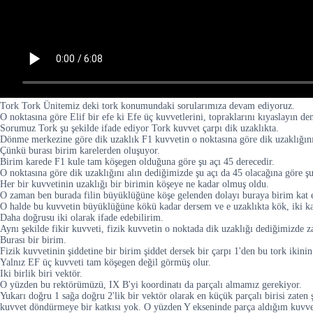
Tork Tork Ünitemiz deki tork konumundaki sorularımıza devam ediyoruz.
O noktasına göre Elif bir efe ki Efe üç kuvvetlerini, topraklarını kıyaslayın de
Sorumuz Tork şu şekilde ifade ediyor Tork kuvvet çarpı dik uzaklıkta.
Dönme merkezine göre dik uzaklık F1 kuvvetin o noktasına göre dik uzaklığını 
Çünkü burası birim karelerden oluşuyor.
Birim karede F1 kule tam köşegen olduğuna göre şu açı 45 derecedir.
O noktasına göre dik uzaklığını alın dediğimizde şu açı da 45 olacağına göre şu
Her bir kuvvetinin uzaklığı bir birimin köşeye ne kadar olmuş oldu.
O zaman ben burada filin büyüklüğüne köşe gelenden dolayı buraya birim kat e
O halde bu kuvvetin büyüklüğüne kökü kadar dersem ve e uzaklıkta kök, iki kad
Daha doğrusu iki olarak ifade edebilirim.
Aynı şekilde fikir kuvveti, fizik kuvvetin o noktada dik uzaklığı dediğimizde 
Burası bir birim.
Fizik kuvvetinin şiddetine bir birim şiddet dersek bir çarpı 1'den bu tork ikini
Yalnız EF üç kuvveti tam köşegen değil görmüş olur.
Iki birlik biri vektör.
O yüzden bu rektörümüzü, IX B'yi koordinatı da parçalı almamız gerekiyor.
Yukarı doğru 1 sağa doğru 2'lik bir vektör olarak en küçük parçalı birisi zate
kuvvet döndürmeye bir katkısı yok. O yüzden Y ekseninde parça aldığım kuvve