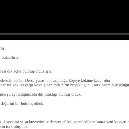
miş.
bulabiliriz.
rası dik açıyı bulmuş olduk işte.
dersek, bir bir Derse Şurası'nın uzunluğu köşeye köküne kadar olur.
ar ise kök iki çarpı kökü giden tork birin büyüklüğünü, tork birim büyüklüğün
zaten şurayı aldığımızda dik uzaklığı bulmuş olduk.
n değerini bir bulmuş olduk.
n şu kuvvetini yi şu kuvvetini ix dersem ef üçü parçaladıktan sonra yeni kuvvet
tin tork oluşmaz.