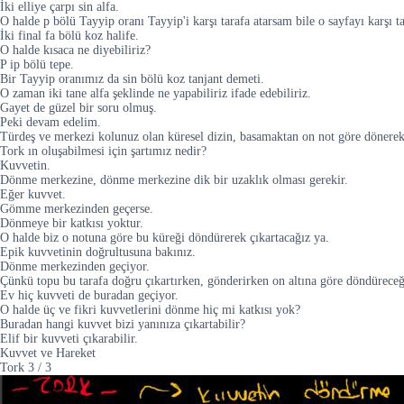
İki elliye çarpı sin alfa.
O halde p bölü Tayyip oranı Tayyip'i karşı tarafa atarsam bile o sayfayı karşı t
İki final fa bölü koz halife.
O halde kısaca ne diyebiliriz?
P ip bölü tepe.
Bir Tayyip oranımız da sin bölü koz tanjant demeti.
O zaman iki tane alfa şeklinde ne yapabiliriz ifade edebiliriz.
Gayet de güzel bir soru olmuş.
Peki devam edelim.
Türdeş ve merkezi kolunuz olan küresel dizin, basamaktan on not göre dönerek 
Tork ın oluşabilmesi için şartımız nedir?
Kuvvetin.
Dönme merkezine, dönme merkezine dik bir uzaklık olması gerekir.
Eğer kuvvet.
Gömme merkezinden geçerse.
Dönmeye bir katkısı yoktur.
O halde biz o notuna göre bu küreği döndürerek çıkartacağız ya.
Epik kuvvetinin doğrultusuna bakınız.
Dönme merkezinden geçiyor.
Çünkü topu bu tarafa doğru çıkartırken, gönderirken on altına göre döndüreceğ
Ev hiç kuvveti de buradan geçiyor.
O halde üç ve fikri kuvvetlerini dönme hiç mi katkısı yok?
Buradan hangi kuvvet bizi yanınıza çıkartabilir?
Elif bir kuvveti çıkarabilir.
Kuvvet ve Hareket
Tork
3
/
3