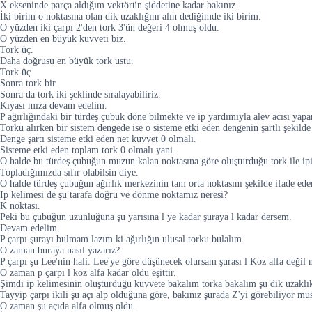
X ekseninde parça aldığım vektörün şiddetine kadar bakınız.
İki birim o noktasına olan dik uzaklığını alın dediğimde iki birim.
O yüzden iki çarpı 2'den tork 3'ün değeri 4 olmuş oldu.
O yüzden en büyük kuvveti biz.
Tork üç.
Daha doğrusu en büyük tork ustu.
Tork üç.
Sonra tork bir.
Sonra da tork iki şeklinde sıralayabiliriz.
Kıyası mıza devam edelim.
P ağırlığındaki bir türdeş çubuk döne bilmekte ve ip yardımıyla alev acısı yapar
Torku alırken bir sistem dengede ise o sisteme etki eden dengenin şartlı şekilde
Denge şartı sisteme etki eden net kuvvet 0 olmalı.
Sisteme etki eden toplam tork 0 olmalı yani.
O halde bu türdeş çubuğun muzun kalan noktasına göre oluşturduğu tork ile ipin
Topladığımızda sıfır olabilsin diye.
O halde türdeş çubuğun ağırlık merkezinin tam orta noktasını şekilde ifade ede
Ip kelimesi de şu tarafa doğru ve dönme noktamız neresi?
K noktası.
Peki bu çubuğun uzunluğuna şu yarısına l ye kadar şuraya l kadar dersem.
Devam edelim.
P çarpı şurayı bulmam lazım ki ağırlığın ulusal torku bulalım.
O zaman buraya nasıl yazarız?
P çarpı şu Lee'nin hali. Lee'ye göre düşünecek olursam şurası l Koz alfa değil 
O zaman p çarpı l koz alfa kadar oldu eşittir.
Şimdi ip kelimesinin oluşturduğu kuvvete bakalım torka bakalım şu dik uzaklı
Tayyip çarpı ikili şu açı alp olduğuna göre, bakınız şurada Z'yi görebiliyor m
O zaman şu açıda alfa olmuş oldu.