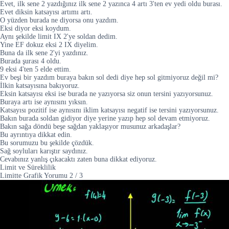
Evet, ilk sene 2 yazdığınız ilk sene 2 yazınca 4 artı 3'ten ev yedi oldu burası.
Evet diksin katsayısı artımı artı.
O yüzden burada ne diyorsa onu yazdım.
Eksi diyor eksi koydum.
Aynı şekilde limit IX 2'ye soldan dedim.
Yine EF dokuz eksi 2 IX diyelim.
Buna da ilk sene 2'yi yazdınız.
Burada şurası 4 oldu.
9 eksi 4'ten 5 elde ettim.
Ev beşi bir yazdım buraya bakın sol dedi diye hep sol gitmiyoruz değil mi?
İlkin katsayısına bakıyoruz.
Eksin katsayısı eksi ise burada ne yazıyorsa siz onun tersini yazıyorsunuz.
Buraya artı ise aynısını yıksın.
Katsayısı pozitif ise aynısını iklim katsayısı negatif ise tersini yazıyorsunuz.
Bakın burada soldan gidiyor diye yerine yazıp hep sol devam etmiyoruz.
Bakın sağa döndü beşe sağdan yaklaşıyor musunuz arkadaşlar?
Bu ayrıntıya dikkat edin.
Bu sorumuzu bu şekilde çözdük.
Sağ soyluları karıştır saydınız.
Cevabınız yanlış çıkacaktı zaten buna dikkat ediyoruz.
Limit ve Süreklilik
Limitte Grafik Yorumu
2
/
3