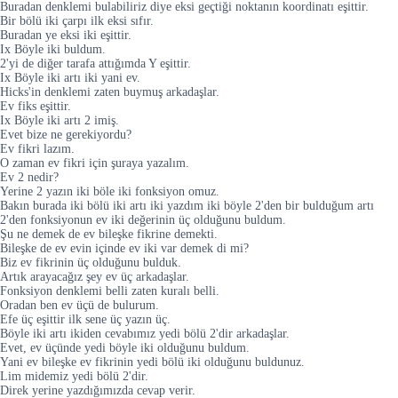
Buradan denklemi bulabiliriz diye eksi geçtiği noktanın koordinatı eşittir.
Bir bölü iki çarpı ilk eksi sıfır.
Buradan ye eksi iki eşittir.
Ix Böyle iki buldum.
2'yi de diğer tarafa attığımda Y eşittir.
Ix Böyle iki artı iki yani ev.
Hicks'in denklemi zaten buymuş arkadaşlar.
Ev fiks eşittir.
Ix Böyle iki artı 2 imiş.
Evet bize ne gerekiyordu?
Ev fikri lazım.
O zaman ev fikri için şuraya yazalım.
Ev 2 nedir?
Yerine 2 yazın iki böle iki fonksiyon omuz.
Bakın burada iki bölü iki artı iki yazdım iki böyle 2'den bir bulduğum artı
2'den fonksiyonun ev iki değerinin üç olduğunu buldum.
Şu ne demek de ev bileşke fikrine demekti.
Bileşke de ev evin içinde ev iki var demek di mi?
Biz ev fikrinin üç olduğunu bulduk.
Artık arayacağız şey ev üç arkadaşlar.
Fonksiyon denklemi belli zaten kuralı belli.
Oradan ben ev üçü de bulurum.
Efe üç eşittir ilk sene üç yazın üç.
Böyle iki artı ikiden cevabımız yedi bölü 2'dir arkadaşlar.
Evet, ev üçünde yedi böyle iki olduğunu buldum.
Yani ev bileşke ev fikrinin yedi bölü iki olduğunu buldunuz.
Lim midemiz yedi bölü 2'dir.
Direk yerine yazdığımızda cevap verir.