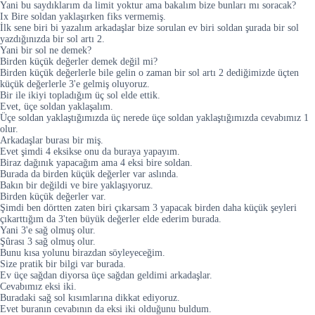
Yani bu saydıklarım da limit yoktur ama bakalım bize bunları mı soracak?
Ix Bire soldan yaklaşırken fiks vermemiş.
İlk sene biri bi yazalım arkadaşlar bize sorulan ev biri soldan şurada bir sol
yazdığınızda bir sol artı 2.
Yani bir sol ne demek?
Birden küçük değerler demek değil mi?
Birden küçük değerlerle bile gelin o zaman bir sol artı 2 dediğimizde üçten
küçük değerlerle 3'e gelmiş oluyoruz.
Bir ile ikiyi topladığım üç sol elde ettik.
Evet, üçe soldan yaklaşalım.
Üçe soldan yaklaştığımızda üç nerede üçe soldan yaklaştığımızda cevabımız 1
olur.
Arkadaşlar burası bir miş.
Evet şimdi 4 eksikse onu da buraya yapayım.
Biraz dağınık yapacağım ama 4 eksi bire soldan.
Burada da birden küçük değerler var aslında.
Bakın bir değildi ve bire yaklaşıyoruz.
Birden küçük değerler var.
Şimdi ben dörtten zaten biri çıkarsam 3 yapacak birden daha küçük şeyleri
çıkarttığım da 3'ten büyük değerler elde ederim burada.
Yani 3'e sağ olmuş olur.
Şûrası 3 sağ olmuş olur.
Bunu kısa yolunu birazdan söyleyeceğim.
Size pratik bir bilgi var burada.
Ev üçe sağdan diyorsa üçe sağdan geldimi arkadaşlar.
Cevabımız eksi iki.
Buradaki sağ sol kısımlarına dikkat ediyoruz.
Evet buranın cevabının da eksi iki olduğunu buldum.