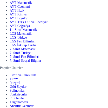
AYT Matematik
AYT Geometri
AYT Fizik
AYT Kimya
AYT Biyoloji
AYT Türk Dili ve Edebiyatı
AYT Coğrafya
11. Sınıf Matematik
LGS Matematik
LGS Türkçe
LGS Fen Bilimleri
LGS İnkılap Tarihi
7. Sınıf Matematik
7. Sınıf Türkçe
7. Sınıf Fen Bilimleri
7. Sınıf Sosyal Bilgiler
Popüler Üniteler
Limit ve Süreklilik
Türev
İntegral
Üslü Sayılar
Polinomlar
Fonksiyonlar
Problemler
Trigonometri
Analitik Geometri