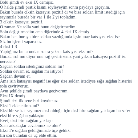
Bölü şimdi ev eksi IX demişiz.
O halde şimdi pratik kısmı söyleyeyim sonra paydaya geçeyim.
Bakın burada ciksin katsayısı pozitif di ve bize soldan limit istediği için
sayımızla burada bir var 1 ile 2'yi topladım.
3 ciksin katsayısı pozitif.
O zaman 3'e solla yani bunu değiştirmedim.
Solu değiştirmedim ama diğerinde 4 eksi IX demiş.
Bakın ben buraya bire soldan yazdığımda içsin maç katsayısı eksi ise.
Siz bu işlemi yaparsınız.
4 eksi 1 3.
Yaptığınız bunu ondan sonra yıksın katsayısı eksi mi?
Burada sol mu diyor onu sağ çevirirseniz yani yıksın katsayısı pozitif ise
nereden?
Sağdan soldan istediğiniz soldan mı?
Soldan devam et, sağdan mı istiyor?
Sağdan devam et.
Ama isin katsayısı negatif ise eğer size soldan istediyse sağa sağdan histerisi
sola çeviriyoruz.
Aynı şekilde şimdi paydaya geçiyorum.
Eksi IX demiş.
Şimdi sizi ilk sene biri koydunuz.
Eksi 1 elde ettiniz mi?
Eksi bir ve kat sayımızı eksi olduğu için eksi bire sağdan yaklaşan bu sefer
eksi bire sağdan yaklaştım.
Evet, eksi bire sağdan yaklaşır.
Sam arkadaşlar cevabımız ne olur?
Eksi 1'e sağdan geldiğimizde üçe geldik.
En son buradan da üç elde ettim.