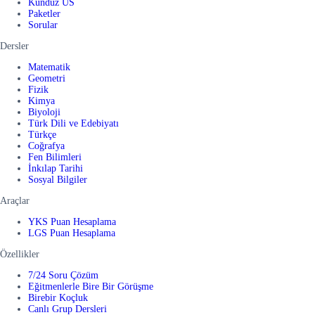
Kunduz US
Paketler
Sorular
Dersler
Matematik
Geometri
Fizik
Kimya
Biyoloji
Türk Dili ve Edebiyatı
Türkçe
Coğrafya
Fen Bilimleri
İnkılap Tarihi
Sosyal Bilgiler
Araçlar
YKS Puan Hesaplama
LGS Puan Hesaplama
Özellikler
7/24 Soru Çözüm
Eğitmenlerle Bire Bir Görüşme
Birebir Koçluk
Canlı Grup Dersleri