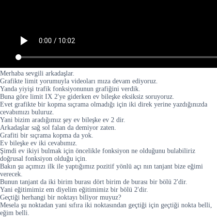
Merhaba sevgili arkadaşlar.
Grafikte limit yorumuyla videoları mıza devam ediyoruz.
Yanda yiyişi trafik fonksiyonunun grafiğini verdik.
Buna göre limit IX 2'ye giderken ev bileşke eksiksiz soruyoruz.
Evet grafikte bir kopma sıçrama olmadığı için iki direk yerine yazdığınızda
cevabımızı buluruz.
Yani bizim aradığımız şey ev bileşke ev 2 dir.
Arkadaşlar sağ sol falan da demiyor zaten.
Grafiti bir sıçrama kopma da yok.
Ev bileşke ev iki cevabımız.
Şimdi ev ikiyi bulmak için öncelikle fonksiyon ne olduğunu bulabiliriz
doğrusal fonksiyon olduğu için.
Bakın şu açımızı ilk ile yaptığımız pozitif yönlü açı nın tanjant bize eğimi
verecek.
Bunun tanjant da iki birim burası dört birim de burası bir bölü 2'dir.
Yani eğitimimiz em diyelim eğitimimiz bir bölü 2'dir.
Geçtiği herhangi bir noktayı biliyor muyuz?
Mesela şu noktadan yani sıfıra iki noktasından geçtiği için geçtiği nokta belli,
eğim belli.