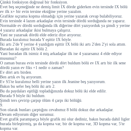
Çünkü fonksiyon doğrusal bir fonksiyon.
Evet beş seçeneğinde ne demiş limit IX dörde giderken evin tersinde IX bölü
ev ilk x+ bir evin tersine eksiğine yerine yazalım.
Grafikte sıçrama kopma olmadığı için yerine yazarak cevap bulabiliyoruz.
Evin tersinde 4 lazım arkadaşlar evin tersinde dördü sorduğunda ne yaparız.
Normalde ev dördü sorduğunda ilk diğerine dört yazıyorduk ya şimdi y yerine
4 yazarız arkadaşlar ikisi bulmaya çalışırız.
Yani ne yazarsak dördü elde ederiz diye arıyoruz.
Burada kuralımız burada Y eşittir IX böyle.
İki artı 2'de Y yerine 4 yazdığım eşittir IX bölü iki artı 2'den 2'yi sola attım.
Buradan iki eşittir IX bölü 2.
Yani buradan ilk isimiz 4 miş arkadaşlar ilk ise 4 yazarsanız 4 elde ediyor
musunuz?
O zaman burası evin tersinde dördü dört buldum bölü ev IX artı bir ilk sene
dördü yazın ev fiks +1 nedir o zaman?
Ev dört artı birden.
Ben artık ev bş arıyorum.
Ev S5'te kuralımız belli yerine yazın ilk Jeanine beş yazıyorum.
Bakın bu sefer beş bölü iki artı 2.
Bu da paydaları eşitliği topladığınızda dokuz bölü iki elde edilir.
Burada 9 böyle iki buldum.
Şimdi ters çevirip çarpıp ölüm 4 çarpı iki bölüğü.
9.
Son olarak bunları çarptığını cevabımız 8 bölü dokuz dur arkadaşlar.
Devam ediyorum diğer sorumuz.
Evet grafik paramparça böyle grafik mi olur dediniz, bakın burada dahil ligler
burada birleştirmiş, şu da kopma var, bir de kopma var, 3D kopma var, 5'te
kopma var.