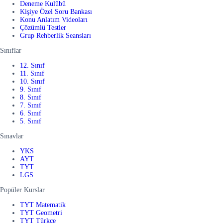
Deneme Kulübü
Kişiye Özel Soru Bankası
Konu Anlatım Videoları
Çözümlü Testler
Grup Rehberlik Seansları
Sınıflar
12. Sınıf
11. Sınıf
10. Sınıf
9. Sınıf
8. Sınıf
7. Sınıf
6. Sınıf
5. Sınıf
Sınavlar
YKS
AYT
TYT
LGS
Popüler Kurslar
TYT Matematik
TYT Geometri
TYT Türkçe