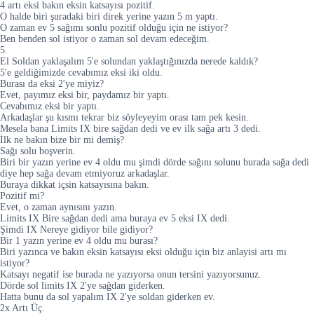
4 artı eksi bakın eksin katsayısı pozitif.
O halde biri şuradaki biri direk yerine yazın 5 m yaptı.
O zaman ev 5 sağımı sonlu pozitif olduğu için ne istiyor?
Ben benden sol istiyor o zaman sol devam edeceğim.
5.
El Soldan yaklaşalım 5'e solundan yaklaştığınızda nerede kaldık?
5'e geldiğimizde cevabımız eksi iki oldu.
Burası da eksi 2'ye miyiz?
Evet, payımız eksi bir, paydamız bir yaptı.
Cevabımız eksi bir yaptı.
Arkadaşlar şu kısmı tekrar biz söyleyeyim orası tam pek kesin.
Mesela bana Limits IX bire sağdan dedi ve ev ilk sağa artı 3 dedi.
İlk ne bakın bize bir mi demiş?
Sağı solu boşverin.
Biri bir yazın yerine ev 4 oldu mu şimdi dörde sağını solunu burada sağa dedi
diye hep sağa devam etmiyoruz arkadaşlar.
Buraya dikkat içsin katsayısına bakın.
Pozitif mi?
Evet, o zaman aynısını yazın.
Limits IX Bire sağdan dedi ama buraya ev 5 eksi IX dedi.
Şimdi IX Nereye gidiyor bile gidiyor?
Bir 1 yazın yerine ev 4 oldu mu burası?
Biri yazınca ve bakın eksin katsayısı eksi olduğu için biz anlayisi artı mı
istiyor?
Katsayı negatif ise burada ne yazıyorsa onun tersini yazıyorsunuz.
Dörde sol limits IX 2'ye sağdan giderken.
Hatta bunu da sol yapalım IX 2'ye soldan giderken ev.
2x Artı Üç.