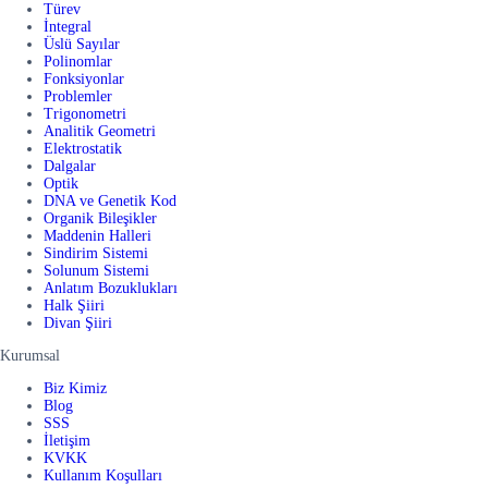
Türev
İntegral
Üslü Sayılar
Polinomlar
Fonksiyonlar
Problemler
Trigonometri
Analitik Geometri
Elektrostatik
Dalgalar
Optik
DNA ve Genetik Kod
Organik Bileşikler
Maddenin Halleri
Sindirim Sistemi
Solunum Sistemi
Anlatım Bozuklukları
Halk Şiiri
Divan Şiiri
Kurumsal
Biz Kimiz
Blog
SSS
İletişim
KVKK
Kullanım Koşulları