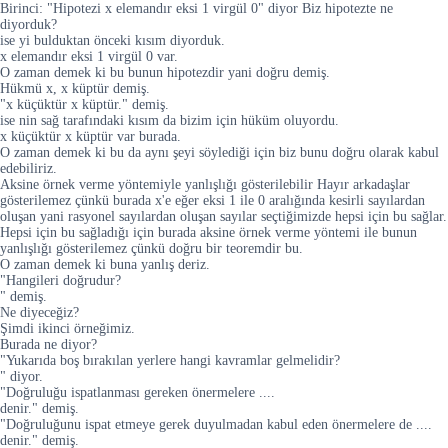
Birinci: "Hipotezi x elemandır eksi 1 virgül 0" diyor Biz hipotezte ne
diyorduk?
ise yi bulduktan önceki kısım diyorduk.
x elemandır eksi 1 virgül 0 var.
O zaman demek ki bu bunun hipotezdir yani doğru demiş.
Hükmü x, x küptür demiş.
"x küçüktür x küptür." demiş.
ise nin sağ tarafındaki kısım da bizim için hüküm oluyordu.
x küçüktür x küptür var burada.
O zaman demek ki bu da aynı şeyi söylediği için biz bunu doğru olarak kabul
edebiliriz.
Aksine örnek verme yöntemiyle yanlışlığı gösterilebilir Hayır arkadaşlar
gösterilemez çünkü burada x'e eğer eksi 1 ile 0 aralığında kesirli sayılardan
oluşan yani rasyonel sayılardan oluşan sayılar seçtiğimizde hepsi için bu sağlar.
Hepsi için bu sağladığı için burada aksine örnek verme yöntemi ile bunun
yanlışlığı gösterilemez çünkü doğru bir teoremdir bu.
O zaman demek ki buna yanlış deriz.
"Hangileri doğrudur?
" demiş.
Ne diyeceğiz?
Şimdi ikinci örneğimiz.
Burada ne diyor?
"Yukarıda boş bırakılan yerlere hangi kavramlar gelmelidir?
" diyor.
"Doğruluğu ispatlanması gereken önermelere ....
denir." demiş.
"Doğruluğunu ispat etmeye gerek duyulmadan kabul eden önermelere de ....
denir." demiş.