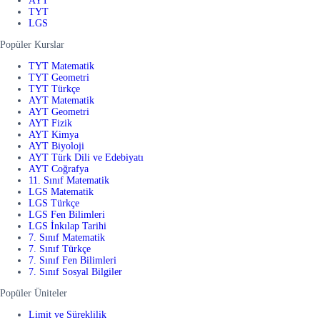
AYT
TYT
LGS
Popüler Kurslar
TYT Matematik
TYT Geometri
TYT Türkçe
AYT Matematik
AYT Geometri
AYT Fizik
AYT Kimya
AYT Biyoloji
AYT Türk Dili ve Edebiyatı
AYT Coğrafya
11. Sınıf Matematik
LGS Matematik
LGS Türkçe
LGS Fen Bilimleri
LGS İnkılap Tarihi
7. Sınıf Matematik
7. Sınıf Türkçe
7. Sınıf Fen Bilimleri
7. Sınıf Sosyal Bilgiler
Popüler Üniteler
Limit ve Süreklilik