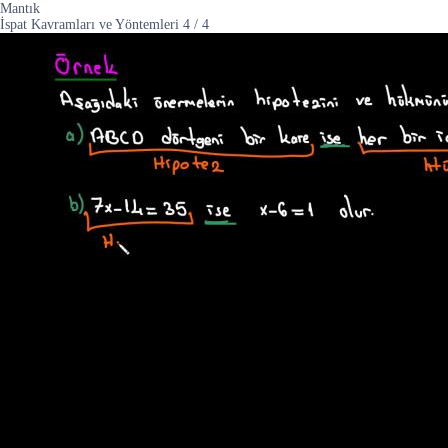
Mantık
İspat Kavramları ve Yöntemleri
4
/
4