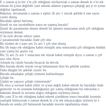
E o zaman q'ya biz x'in çift olduğunu söylüyorsak o zaman demek ki x'in tek
olması da q'nun değilidir yani aslında adamın yapmaya çalıştığı şey p ve q'nun
değilini ispatlamak.
Bakalım, devamında o zaman x eşittir 2k artı 1 olacak şekilde k tam sayısı
vardır demiş.
Buradaki işlemi bitirmiş.
Şimdi en son inceledikten sonra ne yapmış burada?
Şimdi iki parantezine alması demek bu işlemin sonucunun artık çift olduğunu
söylemesi demek.
O da öyle devam ediyor zaten.
2 parantezinde buradaki ifade çift olur.
Bu yüzden de x kare artı 2x artı 1 çift olur demiş.
Biz ilk başta tek olduğunu kabul etmiştik ama sonucunda çift olduğunu bulduk
yani yanlış bir şeyler var.
Biz 2x artı 2x artı 1 sonucunu tek olarak kabul etmiştik diyor o zaman x çift
sayı olur diyor.
Aslında bu cümle burada birazcık da devrik.
Ben burada direkt olarak cevap bulunmasın diye bu şekilde yazdım.
Daha düzgün bir şekilde yazılır bu.
Burada arkadaşlar çelişki yöntemi kullanılmıştır.
Çelişki bu.
Çünkü ne yapıyor çelişki yönteminde?
İlk önce p normal kabul edilir ve q'nun değili kabul ederek bu buradaki ifade
gösterilir ve en sonunda bulduğumuz şey yanlış olduğunda biz tekrardan o
hükmün demek ki tersinin doğru olduğunu söylemiş oluruz.
Biz yani X'in tek olduğunu kabul ederek çözdükten sonra buradaki kısımda
yanlışlık buluyorsak o zaman demek ki x'in tek olmayacağını söyleriz ki x
burada en sonda çift bulunarak buradaki teorem ispatlanmış olsun.