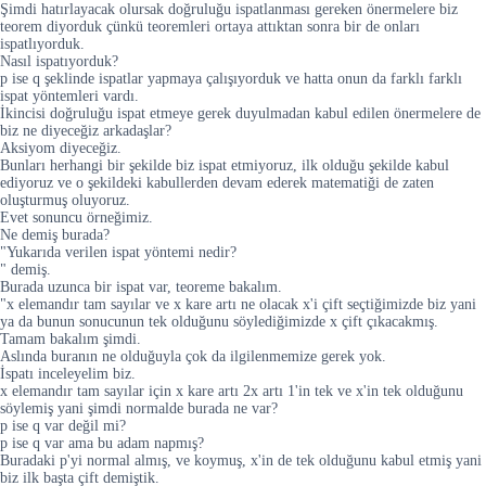
Şimdi hatırlayacak olursak doğruluğu ispatlanması gereken önermelere biz
teorem diyorduk çünkü teoremleri ortaya attıktan sonra bir de onları
ispatlıyorduk.
Nasıl ispatıyorduk?
p ise q şeklinde ispatlar yapmaya çalışıyorduk ve hatta onun da farklı farklı
ispat yöntemleri vardı.
İkincisi doğruluğu ispat etmeye gerek duyulmadan kabul edilen önermelere de
biz ne diyeceğiz arkadaşlar?
Aksiyom diyeceğiz.
Bunları herhangi bir şekilde biz ispat etmiyoruz, ilk olduğu şekilde kabul
ediyoruz ve o şekildeki kabullerden devam ederek matematiği de zaten
oluşturmuş oluyoruz.
Evet sonuncu örneğimiz.
Ne demiş burada?
"Yukarıda verilen ispat yöntemi nedir?
" demiş.
Burada uzunca bir ispat var, teoreme bakalım.
"x elemandır tam sayılar ve x kare artı ne olacak x'i çift seçtiğimizde biz yani
ya da bunun sonucunun tek olduğunu söylediğimizde x çift çıkacakmış.
Tamam bakalım şimdi.
Aslında buranın ne olduğuyla çok da ilgilenmemize gerek yok.
İspatı inceleyelim biz.
x elemandır tam sayılar için x kare artı 2x artı 1'in tek ve x'in tek olduğunu
söylemiş yani şimdi normalde burada ne var?
p ise q var değil mi?
p ise q var ama bu adam napmış?
Buradaki p'yi normal almış, ve koymuş, x'in de tek olduğunu kabul etmiş yani
biz ilk başta çift demiştik.