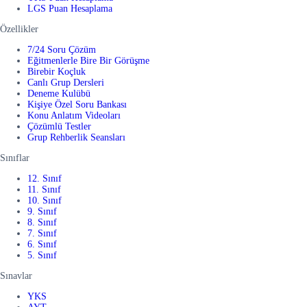
LGS Puan Hesaplama
Özellikler
7/24 Soru Çözüm
Eğitmenlerle Bire Bir Görüşme
Birebir Koçluk
Canlı Grup Dersleri
Deneme Kulübü
Kişiye Özel Soru Bankası
Konu Anlatım Videoları
Çözümlü Testler
Grup Rehberlik Seansları
Sınıflar
12. Sınıf
11. Sınıf
10. Sınıf
9. Sınıf
8. Sınıf
7. Sınıf
6. Sınıf
5. Sınıf
Sınavlar
YKS