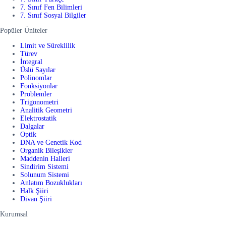
7. Sınıf Fen Bilimleri
7. Sınıf Sosyal Bilgiler
Popüler Üniteler
Limit ve Süreklilik
Türev
İntegral
Üslü Sayılar
Polinomlar
Fonksiyonlar
Problemler
Trigonometri
Analitik Geometri
Elektrostatik
Dalgalar
Optik
DNA ve Genetik Kod
Organik Bileşikler
Maddenin Halleri
Sindirim Sistemi
Solunum Sistemi
Anlatım Bozuklukları
Halk Şiiri
Divan Şiiri
Kurumsal