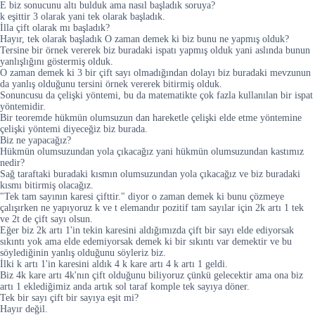
E biz sonucunu altı bulduk ama nasıl başladık soruya?
k eşittir 3 olarak yani tek olarak başladık.
İlla çift olarak mı başladık?
Hayır, tek olarak başladık O zaman demek ki biz bunu ne yapmış olduk?
Tersine bir örnek vererek biz buradaki ispatı yapmış olduk yani aslında bunun
yanlışlığını göstermiş olduk.
O zaman demek ki 3 bir çift sayı olmadığından dolayı biz buradaki mevzunun
da yanlış olduğunu tersini örnek vererek bitirmiş olduk.
Sonuncusu da çelişki yöntemi, bu da matematikte çok fazla kullanılan bir ispat
yöntemidir.
Bir teoremde hükmün olumsuzun dan hareketle çelişki elde etme yöntemine
çelişki yöntemi diyeceğiz biz burada.
Biz ne yapacağız?
Hükmün olumsuzundan yola çıkacağız yani hükmün olumsuzundan kastımız
nedir?
Sağ taraftaki buradaki kısmın olumsuzundan yola çıkacağız ve biz buradaki
kısmı bitirmiş olacağız.
"Tek tam sayının karesi çifttir." diyor o zaman demek ki bunu çözmeye
çalışırken ne yapıyoruz k ve t elemandır pozitif tam sayılar için 2k artı 1 tek
ve 2t de çift sayı olsun.
Eğer biz 2k artı 1'in tekin karesini aldığımızda çift bir sayı elde ediyorsak
sıkıntı yok ama elde edemiyorsak demek ki bir sıkıntı var demektir ve bu
söylediğinin yanlış olduğunu söyleriz biz.
İlki k artı 1'in karesini aldık 4 k kare artı 4 k artı 1 geldi.
Biz 4k kare artı 4k'nın çift olduğunu biliyoruz çünkü gelecektir ama ona biz
artı 1 eklediğimiz anda artık sol taraf komple tek sayıya döner.
Tek bir sayı çift bir sayıya eşit mi?
Hayır değil.