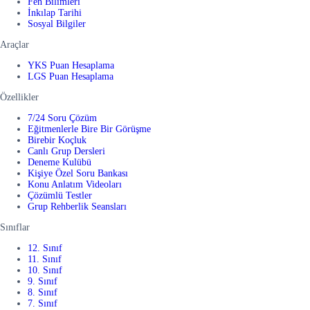
Fen Bilimleri
İnkılap Tarihi
Sosyal Bilgiler
Araçlar
YKS Puan Hesaplama
LGS Puan Hesaplama
Özellikler
7/24 Soru Çözüm
Eğitmenlerle Bire Bir Görüşme
Birebir Koçluk
Canlı Grup Dersleri
Deneme Kulübü
Kişiye Özel Soru Bankası
Konu Anlatım Videoları
Çözümlü Testler
Grup Rehberlik Seansları
Sınıflar
12. Sınıf
11. Sınıf
10. Sınıf
9. Sınıf
8. Sınıf
7. Sınıf