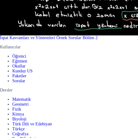
İspat Kavramları ve Yöntemleri Örnek Sorular Bölüm 2
Kullanıcılar
Öğrenci
Eğitmen
Okullar
Kunduz US
Paketler
Sorular
Dersler
Matematik
Geometri
Fizik
Kimya
Biyoloji
Türk Dili ve Edebiyatı
Türkçe
Coğrafya