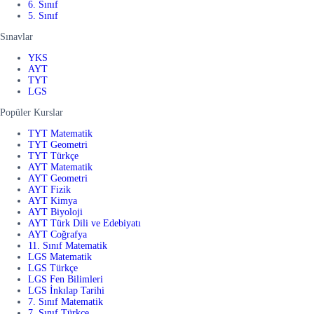
6. Sınıf
5. Sınıf
Sınavlar
YKS
AYT
TYT
LGS
Popüler Kurslar
TYT Matematik
TYT Geometri
TYT Türkçe
AYT Matematik
AYT Geometri
AYT Fizik
AYT Kimya
AYT Biyoloji
AYT Türk Dili ve Edebiyatı
AYT Coğrafya
11. Sınıf Matematik
LGS Matematik
LGS Türkçe
LGS Fen Bilimleri
LGS İnkılap Tarihi
7. Sınıf Matematik
7. Sınıf Türkçe