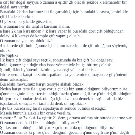
a çift bir doğal sayıysa o zaman a eşittir 2k olacak şekilde k elemanıdır bir
doğal sayı vardır.
Buradaki 2k'dan kastımız iki ile çarpıldığı için buradaki k sayısı, kesinlikle
çifti ifade edecektir.
O yüzden bu şekilde gösterilir.
E o zaman her iki tarafın karesini alalım.
a kare 2k'nın karesinden 4 k kare yapar ki buradaki dört çift olduğundan
dolayı 4 k kareyi de komple çift yapmış olur bu.
O zaman ne yapmış olduk biz?
4 k karede çift bulduğumuz için a' nın karesinin de çift olduğunu söylemiş
olduk.
Ne yaptık?
İlk başta çift doğal sayı seçtik, sonucunda da biz çift bir doğal sayı
bulduğumuz için doğrudan ispat yöntemiyle bu işi bitirmiş olduk.
Şimdi, ikinci yöntemimiz olmayana ergi yöntemi ile ispat.
Bir teoremin karşıt tersinin ispatlanması yöntemine olmayana ergi yöntemi
denir arkadaşlar.
Buradaki mevzumuz karşıt tersiyle alakalı olacak.
Neden karşıt tersi ile uğraşıyoruz çünkü biz şunu olduğunu biliyoruz: p ise
q'nun denginin karşıt tersini aldığımızda q'nun değili ise p'nin değili olduğunu
biliyoruz ve bunlar denk olduğu için o zaman demek ki sağ tarafı da biz
ispatlarsak sonuçta sol tarafa da denk olmuş olacak.
İşte biz burada sağ tarafı ispatlayarak sonucu bulmuş olacağız.
Mesela bununla alakalı bir örnek verelim.
x eşittir 5 ise 7x eksi 14 eşittir 21 demiş ortaya atılmış bir burada önerme var.
O zaman demek ki biz ne olduğunu biliyoruz?
Şu kısmın p olduğunu biliyoruz şu kısmın da q olduğunu biliyoruz.
O zaman demek ki p ise q'nun denginin gecenin q'nun değili ise p'nin değili