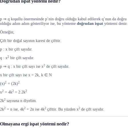
Doğrudan ispat yöntemi nedir?
p ⇒ q koşullu önermesinde p’nin doğru olduğu kabul edilerek q’nun da doğru
olduğu adım adım gösteriliyor ise, bu yönteme
doğrudan ispat
yöntemi denir.
Örneğin;
Çift bir doğal sayının karesi de çifttir.
p : x bir çift sayıdır.
2
q : x
bir çift sayıdır.
2
p ⇒ q : x bir çift sayı ise x
de çift sayıdır.
x bir çift sayı ise x = 2k, k ∈ N
2
2
(x)
= (2k)
2
2
2
x
= 4k
= 2.2k
2
2k
sayısına n diyelim.
2
2
2
2
2k
= n ise, 4k
= 2n ise 4k
çifttir. Bu yüzden x
de çift sayıdır.
Olmayana ergi ispat yöntemi nedir?