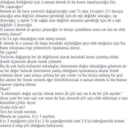
olduğunu bildiğimiz için o zaman demek ki bu kısmı ispatlayacağız biz.
Ne yapacağız?
Demek ki ilk önce yerlerini değiştireceğiz yani 7x eksi 14 eşittir 21'i buraya
alacağız ama değilini almamız gerektiği için de eşit değildir alacağız, ise
diyeceğiz, x eşittir 5 de sağda ama değilini almamız gerektiği için de x eşit
değildir 5 diyeceğiz.
O zaman demek ki şurayı çözeceğiz ve burayı çözdükten sonra en son ne elde
etmiş oluruz?
x'in 5'e eşit olmadığını elde etmiş oluruz.
E demek ki o zaman ilk başta buradaki söylediğim şeyi elde ettiğimiz için biz
bunu olmayana ergi yöntemiyle ispatlamış oluruz.
Ne yaptık?
Yerlerini değiştirip bir de değillerini alarak buradaki kısmı çözmüş olduk.
Şimdi üçüncüsü aksine örnek yöntemi.
Bu da çok fazla kullanılır arkadaşlar, önermenin doğru olmadığını gösteren en
az bir değer bularak önermenin yanlış olduğunu ispatlamaya aksine örnek
yöntemi denir yani ortaya atılmış bir şey vardır ve bu ortaya atılmış bir şeyi
biz aksine bir örnek vererek eğer bitirebiliyorsak o zaman demek ki biz bunun
ispatını yapmış oluruz.
Nasıl?
"k elemandır doğal sayılar olmak üzere 2k çift sayı ise k da bir çift sayıdır."
diyor yani bir tane sayı var onun iki katı alınarak çift sayı elde edilmişse o sayı
kesinlikle çifttir diyor.
Acaba öyle mi?
Ters bir örnek verelim.
Mesela ne yapalım, k'yı 3 seçelim.
k'yı 3 seçtiğimiz için k'yı 2 ile çarptığımızda yani 2 k'ya baktığımızda bunun
sonucu 6 olup çift olduğunu buluyoruz.