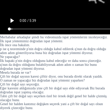
Merhabalar arkadaşlar şimdi bu videomuzda ispat yöntemlerini inceleyeceğiz.
İlk ispat yöntemimiz doğrudan ispat yöntemi.
İlk önce ona bakalım.
p ise q teoreminde p'nin doğru olduğu kabul edilerek q'nun da doğru olduğu
adım adım gösteriliyorsa buna biz doğrudan ispat yöntemi diyoruz.
Ne yapacağız?
İlk baştaki p'nin doğru olduğunu kabul edeceğiz ve daha sonra çözeceğiz.
q'nun da doğru olduğunu bulabiliyorsak adım adım o zaman biz bunu
doğrudan ispat yöntemi diyoruz.
Mesela burada ne var?
Çift bir doğal sayının karesi çifttir diyor, onu burada direkt olarak yazdık.
O zaman ne yapacağız biz doğrudan ispat yöntemi yaparken?
Çift bir doğal sayı seçeceğiz.
Eğer karesini aldığımızda yine çift bir doğal sayı elde ediyorsak Biz burada
doğrudan ispat yapmış olacağız.
Tabii çift bir doğal sayı seçerken özel bir örnek değil genel bir halde çözmüş
olacağız bunu.
Genel bir halden kastımız değişken seçerek yani a çift bir doğal sayı olsun
diyerek çözeceğiz bunu.