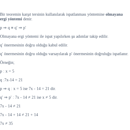
Bir teoremin karşıt tersinin kullanılarak ispatlanması yöntemine
olmayana
ergi yöntemi
denir.
p ⇒ q ≡ q' ⇒ p'
Olmayana ergi yöntemi ile ispat yapılırken şu adımlar takip edilir.
q' önermesinin doğru olduğu kabul edilir.
q' önermesinin doğru olduğu varsayılarak p' önermesinin doğruluğu ispatlanır.
Örneğin;
p : x = 5
q :7x-14 = 21
p ⇒ q : x = 5 ise 7x - 14 = 21 dir.
q' ⇒ p' : 7x - 14 ≠ 21 ise x ≠ 5 dir.
7x - 14 ≠ 21
7x - 14 + 14 ≠ 21 + 14
7x ≠ 35