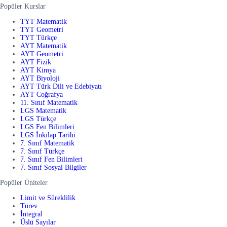
Popüler Kurslar
TYT Matematik
TYT Geometri
TYT Türkçe
AYT Matematik
AYT Geometri
AYT Fizik
AYT Kimya
AYT Biyoloji
AYT Türk Dili ve Edebiyatı
AYT Coğrafya
11. Sınıf Matematik
LGS Matematik
LGS Türkçe
LGS Fen Bilimleri
LGS İnkılap Tarihi
7. Sınıf Matematik
7. Sınıf Türkçe
7. Sınıf Fen Bilimleri
7. Sınıf Sosyal Bilgiler
Popüler Üniteler
Limit ve Süreklilik
Türev
İntegral
Üslü Sayılar