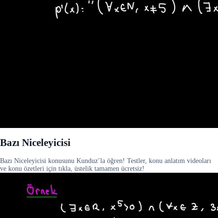
Bazı Niceleyicisi
Bazı Niceleyicisi konusunu Kunduz’la öğren! Testler, konu anlatım videoları
ve konu özetleri için tıkla, üstelik tamamen ücretsiz!