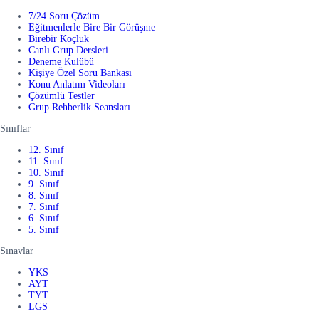
7/24 Soru Çözüm
Eğitmenlerle Bire Bir Görüşme
Birebir Koçluk
Canlı Grup Dersleri
Deneme Kulübü
Kişiye Özel Soru Bankası
Konu Anlatım Videoları
Çözümlü Testler
Grup Rehberlik Seansları
Sınıflar
12. Sınıf
11. Sınıf
10. Sınıf
9. Sınıf
8. Sınıf
7. Sınıf
6. Sınıf
5. Sınıf
Sınavlar
YKS
AYT
TYT
LGS