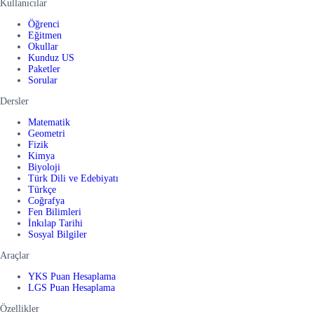
Kullanıcılar
Öğrenci
Eğitmen
Okullar
Kunduz US
Paketler
Sorular
Dersler
Matematik
Geometri
Fizik
Kimya
Biyoloji
Türk Dili ve Edebiyatı
Türkçe
Coğrafya
Fen Bilimleri
İnkılap Tarihi
Sosyal Bilgiler
Araçlar
YKS Puan Hesaplama
LGS Puan Hesaplama
Özellikler