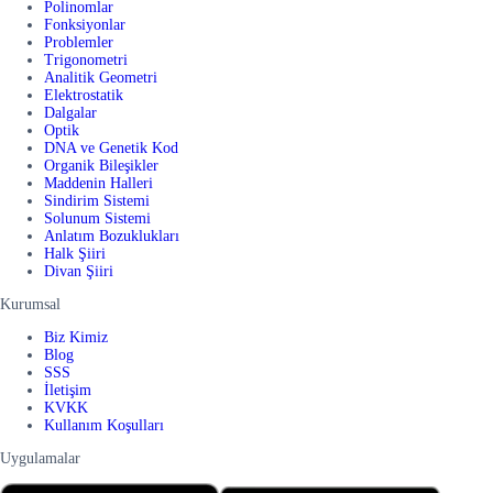
Polinomlar
Fonksiyonlar
Problemler
Trigonometri
Analitik Geometri
Elektrostatik
Dalgalar
Optik
DNA ve Genetik Kod
Organik Bileşikler
Maddenin Halleri
Sindirim Sistemi
Solunum Sistemi
Anlatım Bozuklukları
Halk Şiiri
Divan Şiiri
Kurumsal
Biz Kimiz
Blog
SSS
İletişim
KVKK
Kullanım Koşulları
Uygulamalar