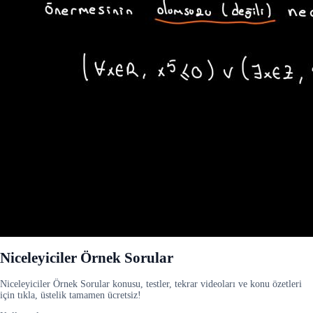
Niceleyiciler Örnek Sorular
Niceleyiciler Örnek Sorular konusu, testler, tekrar videoları ve konu özetleri
için tıkla, üstelik tamamen ücretsiz!