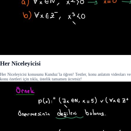
Her Niceleyicisi
Her Niceleyicisi konusunu Kunduz’la öğren! Testler, konu anlatım videoları ve
konu özetleri için tıkla, üstelik tamamen ücretsiz!