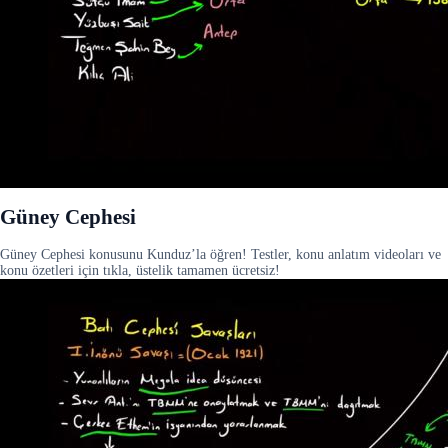
Güney Cephesi
Güney Cephesi konusunu Kunduz’la öğren! Testler, konu anlatım videoları ve
konu özetleri için tıkla, üstelik tamamen ücretsiz!