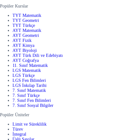
Popüler Kurslar
TYT Matematik
TYT Geometri
TYT Türkçe
AYT Matematik
AYT Geometri
AYT Fizik
AYT Kimya
AYT Biyoloji
AYT Türk Dili ve Edebiyatı
AYT Coğrafya
11. Sınıf Matematik
LGS Matematik
LGS Türkçe
LGS Fen Bilimleri
LGS İnkılap Tarihi
7. Sınıf Matematik
7. Sınıf Türkçe
7. Sınıf Fen Bilimleri
7. Sınıf Sosyal Bilgiler
Popüler Üniteler
Limit ve Süreklilik
Türev
İntegral
Üslü Sayılar