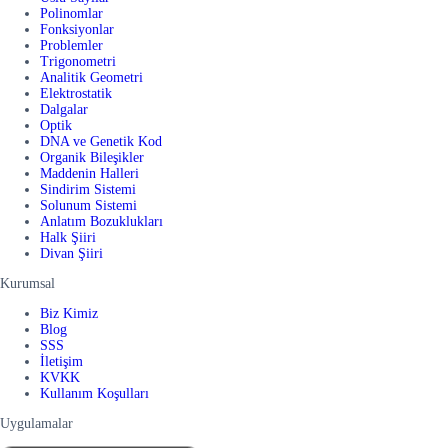
Polinomlar
Fonksiyonlar
Problemler
Trigonometri
Analitik Geometri
Elektrostatik
Dalgalar
Optik
DNA ve Genetik Kod
Organik Bileşikler
Maddenin Halleri
Sindirim Sistemi
Solunum Sistemi
Anlatım Bozuklukları
Halk Şiiri
Divan Şiiri
Kurumsal
Biz Kimiz
Blog
SSS
İletişim
KVKK
Kullanım Koşulları
Uygulamalar