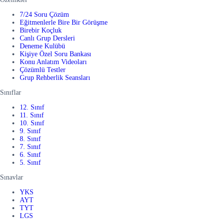
7/24 Soru Çözüm
Eğitmenlerle Bire Bir Görüşme
Birebir Koçluk
Canlı Grup Dersleri
Deneme Kulübü
Kişiye Özel Soru Bankası
Konu Anlatım Videoları
Çözümlü Testler
Grup Rehberlik Seansları
Sınıflar
12. Sınıf
11. Sınıf
10. Sınıf
9. Sınıf
8. Sınıf
7. Sınıf
6. Sınıf
5. Sınıf
Sınavlar
YKS
AYT
TYT
LGS