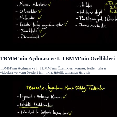
TBMM’nin Açılması ve I. TBMM’nin Özellikleri
TBMM’nin Açılması ve I. TBMM’nin Özellikleri konusu, testler, tekrar
videoları ve konu özetleri için tıkla, üstelik tamamen ücretsiz!