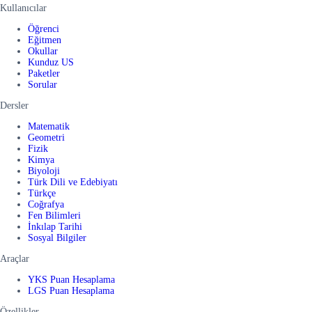
Kullanıcılar
Öğrenci
Eğitmen
Okullar
Kunduz US
Paketler
Sorular
Dersler
Matematik
Geometri
Fizik
Kimya
Biyoloji
Türk Dili ve Edebiyatı
Türkçe
Coğrafya
Fen Bilimleri
İnkılap Tarihi
Sosyal Bilgiler
Araçlar
YKS Puan Hesaplama
LGS Puan Hesaplama
Özellikler