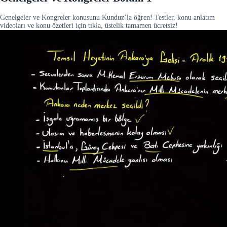
Genelgeler ve Kongreler konusunu Kunduz’la öğren! Testler, konu anlatım
videoları ve konu özetleri için tıkla, üstelik tamamen ücretsiz!