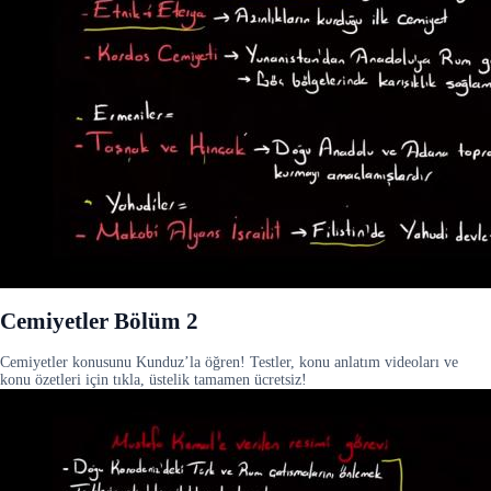
Cemiyetler Bölüm 2
Cemiyetler konusunu Kunduz’la öğren! Testler, konu anlatım videoları ve
konu özetleri için tıkla, üstelik tamamen ücretsiz!