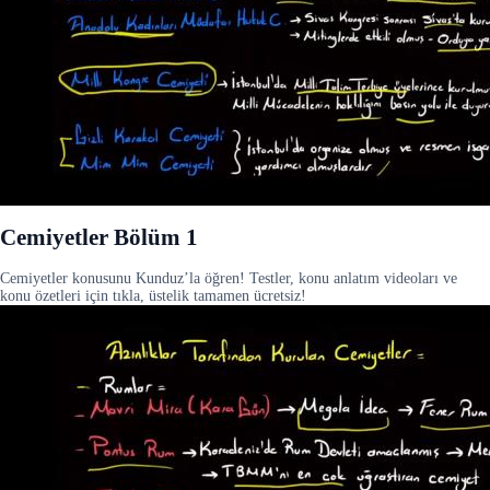
Cemiyetler Bölüm 1
Cemiyetler konusunu Kunduz’la öğren! Testler, konu anlatım videoları ve
konu özetleri için tıkla, üstelik tamamen ücretsiz!