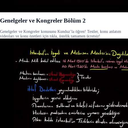
Genelgeler ve Kongreler Bölüm 2
Genelgeler ve Kongreler konusunu Kunduz’la öğren! Testler, konu anlatım
videoları ve konu özetleri için tıkla, üstelik tamamen ücretsiz!