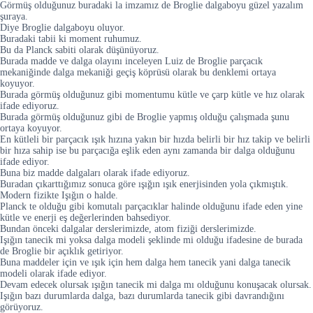
Görmüş olduğunuz buradaki la imzamız de Broglie dalgaboyu güzel yazalım
şuraya.
Diye Broglie dalgaboyu oluyor.
Buradaki tabii ki moment ruhumuz.
Bu da Planck sabiti olarak düşünüyoruz.
Burada madde ve dalga olayını inceleyen Luiz de Broglie parçacık
mekaniğinde dalga mekaniği geçiş köprüsü olarak bu denklemi ortaya
koyuyor.
Burada görmüş olduğunuz gibi momentumu kütle ve çarp kütle ve hız olarak
ifade ediyoruz.
Burada görmüş olduğunuz gibi de Broglie yapmış olduğu çalışmada şunu
ortaya koyuyor.
En kütleli bir parçacık ışık hızına yakın bir hızda belirli bir hız takip ve belirli
bir hıza sahip ise bu parçacığa eşlik eden aynı zamanda bir dalga olduğunu
ifade ediyor.
Buna biz madde dalgaları olarak ifade ediyoruz.
Buradan çıkarttığımız sonuca göre ışığın ışık enerjisinden yola çıkmıştık.
Modern fizikte Işığın o halde.
Planck te olduğu gibi komutalı parçacıklar halinde olduğunu ifade eden yine
kütle ve enerji eş değerlerinden bahsediyor.
Bundan önceki dalgalar derslerimizde, atom fiziği derslerimizde.
Işığın tanecik mi yoksa dalga modeli şeklinde mi olduğu ifadesine de burada
de Broglie bir açıklık getiriyor.
Buna maddeler için ve ışık için hem dalga hem tanecik yani dalga tanecik
modeli olarak ifade ediyor.
Devam edecek olursak ışığın tanecik mi dalga mı olduğunu konuşacak olursak.
Işığın bazı durumlarda dalga, bazı durumlarda tanecik gibi davrandığını
görüyoruz.