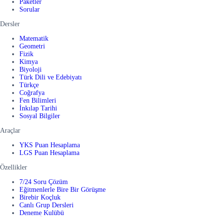
Paketler
Sorular
Dersler
Matematik
Geometri
Fizik
Kimya
Biyoloji
Türk Dili ve Edebiyatı
Türkçe
Coğrafya
Fen Bilimleri
İnkılap Tarihi
Sosyal Bilgiler
Araçlar
YKS Puan Hesaplama
LGS Puan Hesaplama
Özellikler
7/24 Soru Çözüm
Eğitmenlerle Bire Bir Görüşme
Birebir Koçluk
Canlı Grup Dersleri
Deneme Kulübü