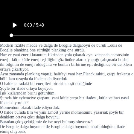
Modern fizikte madde ve dalga de Broglie dalgaboyu de buruk Louis de
Broglie planking öne sürdüğü planking öne sürdü.
Hac ve yani enerji kuantum fikrinden yola çıkarak aynı zamanda anestezinin
enerji, kütle kütle enerji eşitliğini göz önüne alarak yaptığı çalışmada ikisini
iki bilginin de enerji olduğunu ve bunları birbirine eşit dediğinde bir denklem
ortaya çıkartıyor.
Aynı zamanda planking yaptığı halifeyi yani haz Planck sabiti, çarpı frekansı c
bölü lam uzayda da ifade edebiliyorduk.
O halde buradaki bir enerjileri birbirine eşit dediğinde.
Şöyle bir ifade ortaya koyuyor.
Işık kızlarından birini götürdüm.
Şurada bir eylemciye çarpanı, yani kütle çarpı hız ifadesi, kütle ve hızı nasıl
ifade ediyorduk?
Momentum olarak ifade ediyorduk.
O halde burada Em ve yani Emcet yerine momentumu yazarsak şöyle bir
denklem ortaya çıktı dalga boyunu.
Buradan çıkış çektiğimiz de ise neyi bulmuş oluyoruz?
De Broglie dalga boyunun de Broglie dalga boyunun nasıl olduğunu ifade
etmiş oluyoruz.