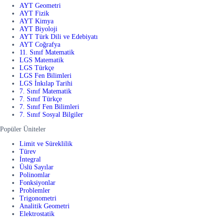
AYT Geometri
AYT Fizik
AYT Kimya
AYT Biyoloji
AYT Türk Dili ve Edebiyatı
AYT Coğrafya
11. Sınıf Matematik
LGS Matematik
LGS Türkçe
LGS Fen Bilimleri
LGS İnkılap Tarihi
7. Sınıf Matematik
7. Sınıf Türkçe
7. Sınıf Fen Bilimleri
7. Sınıf Sosyal Bilgiler
Popüler Üniteler
Limit ve Süreklilik
Türev
İntegral
Üslü Sayılar
Polinomlar
Fonksiyonlar
Problemler
Trigonometri
Analitik Geometri
Elektrostatik