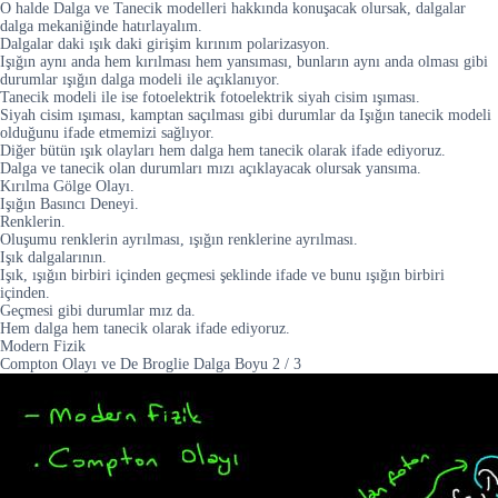
O halde Dalga ve Tanecik modelleri hakkında konuşacak olursak, dalgalar
dalga mekaniğinde hatırlayalım.
Dalgalar daki ışık daki girişim kırınım polarizasyon.
Işığın aynı anda hem kırılması hem yansıması, bunların aynı anda olması gibi
durumlar ışığın dalga modeli ile açıklanıyor.
Tanecik modeli ile ise fotoelektrik fotoelektrik siyah cisim ışıması.
Siyah cisim ışıması, kamptan saçılması gibi durumlar da Işığın tanecik modeli
olduğunu ifade etmemizi sağlıyor.
Diğer bütün ışık olayları hem dalga hem tanecik olarak ifade ediyoruz.
Dalga ve tanecik olan durumları mızı açıklayacak olursak yansıma.
Kırılma Gölge Olayı.
Işığın Basıncı Deneyi.
Renklerin.
Oluşumu renklerin ayrılması, ışığın renklerine ayrılması.
Işık dalgalarının.
Işık, ışığın birbiri içinden geçmesi şeklinde ifade ve bunu ışığın birbiri
içinden.
Geçmesi gibi durumlar mız da.
Hem dalga hem tanecik olarak ifade ediyoruz.
Modern Fizik
Compton Olayı ve De Broglie Dalga Boyu
2
/
3