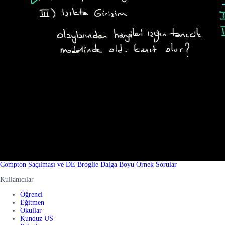
Compton Saçılması ve DE Broglie Dalga Boyu Örnek Sorular
Kullanıcılar
Öğrenci
Eğitmen
Okullar
Kunduz US