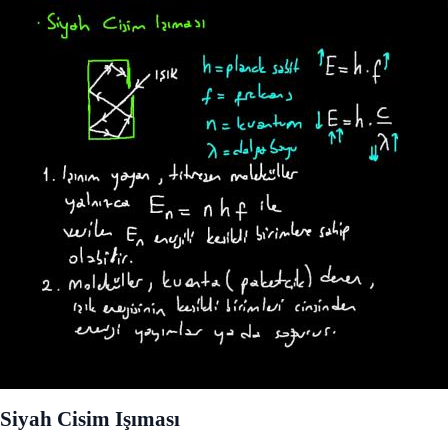
Siyah Cisim Işıması