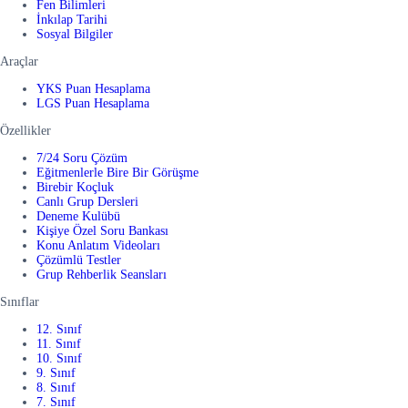
Fen Bilimleri
İnkılap Tarihi
Sosyal Bilgiler
Araçlar
YKS Puan Hesaplama
LGS Puan Hesaplama
Özellikler
7/24 Soru Çözüm
Eğitmenlerle Bire Bir Görüşme
Birebir Koçluk
Canlı Grup Dersleri
Deneme Kulübü
Kişiye Özel Soru Bankası
Konu Anlatım Videoları
Çözümlü Testler
Grup Rehberlik Seansları
Sınıflar
12. Sınıf
11. Sınıf
10. Sınıf
9. Sınıf
8. Sınıf
7. Sınıf