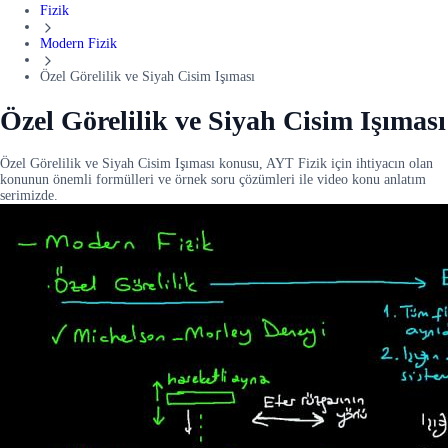
Fizik
Modern Fizik
Özel Görelilik ve Siyah Cisim Işıması
Özel Görelilik ve Siyah Cisim Işıması
Özel Görelilik ve Siyah Cisim Işıması konusu, AYT Fizik için ihtiyacın olan
konunun önemli formülleri ve örnek soru çözümleri ile video konu anlatım
serimizde.