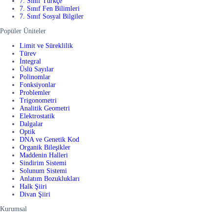
7. Sınıf Türkçe
7. Sınıf Fen Bilimleri
7. Sınıf Sosyal Bilgiler
Popüler Üniteler
Limit ve Süreklilik
Türev
İntegral
Üslü Sayılar
Polinomlar
Fonksiyonlar
Problemler
Trigonometri
Analitik Geometri
Elektrostatik
Dalgalar
Optik
DNA ve Genetik Kod
Organik Bileşikler
Maddenin Halleri
Sindirim Sistemi
Solunum Sistemi
Anlatım Bozuklukları
Halk Şiiri
Divan Şiiri
Kurumsal