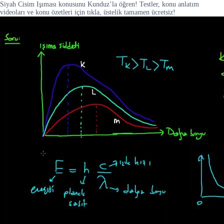
Siyah Cisim Işıması konusunu Kunduz’la öğren! Testler, konu anlatım
videoları ve konu özetleri için tıkla, üstelik tamamen ücretsiz!