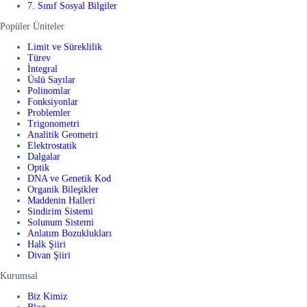
7. Sınıf Sosyal Bilgiler
Popüler Üniteler
Limit ve Süreklilik
Türev
İntegral
Üslü Sayılar
Polinomlar
Fonksiyonlar
Problemler
Trigonometri
Analitik Geometri
Elektrostatik
Dalgalar
Optik
DNA ve Genetik Kod
Organik Bileşikler
Maddenin Halleri
Sindirim Sistemi
Solunum Sistemi
Anlatım Bozuklukları
Halk Şiiri
Divan Şiiri
Kurumsal
Biz Kimiz