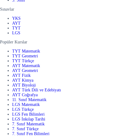
5. Sınıf
Sınavlar
YKS
AYT
TYT
LGS
Popüler Kurslar
TYT Matematik
TYT Geometri
TYT Türkçe
AYT Matematik
AYT Geometri
AYT Fizik
AYT Kimya
AYT Biyoloji
AYT Türk Dili ve Edebiyatı
AYT Coğrafya
11. Sınıf Matematik
LGS Matematik
LGS Türkçe
LGS Fen Bilimleri
LGS İnkılap Tarihi
7. Sınıf Matematik
7. Sınıf Türkçe
7. Sınıf Fen Bilimleri