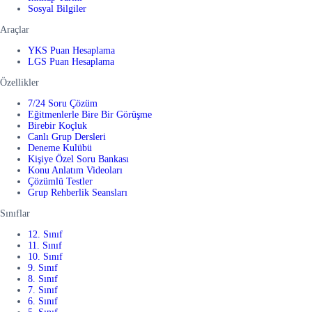
Sosyal Bilgiler
Araçlar
YKS Puan Hesaplama
LGS Puan Hesaplama
Özellikler
7/24 Soru Çözüm
Eğitmenlerle Bire Bir Görüşme
Birebir Koçluk
Canlı Grup Dersleri
Deneme Kulübü
Kişiye Özel Soru Bankası
Konu Anlatım Videoları
Çözümlü Testler
Grup Rehberlik Seansları
Sınıflar
12. Sınıf
11. Sınıf
10. Sınıf
9. Sınıf
8. Sınıf
7. Sınıf
6. Sınıf