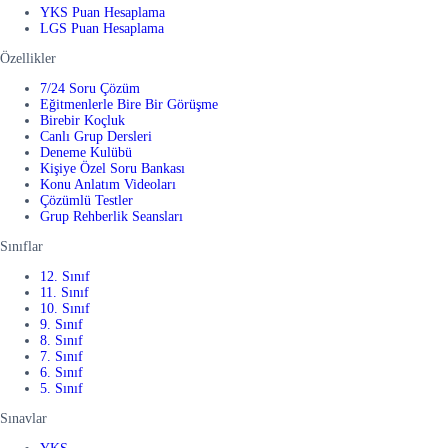
YKS Puan Hesaplama
LGS Puan Hesaplama
Özellikler
7/24 Soru Çözüm
Eğitmenlerle Bire Bir Görüşme
Birebir Koçluk
Canlı Grup Dersleri
Deneme Kulübü
Kişiye Özel Soru Bankası
Konu Anlatım Videoları
Çözümlü Testler
Grup Rehberlik Seansları
Sınıflar
12. Sınıf
11. Sınıf
10. Sınıf
9. Sınıf
8. Sınıf
7. Sınıf
6. Sınıf
5. Sınıf
Sınavlar