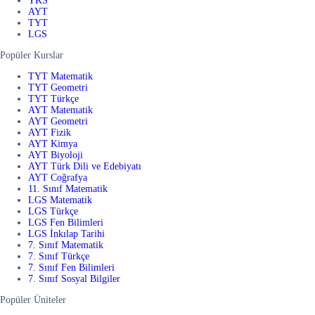
YKS
AYT
TYT
LGS
Popüler Kurslar
TYT Matematik
TYT Geometri
TYT Türkçe
AYT Matematik
AYT Geometri
AYT Fizik
AYT Kimya
AYT Biyoloji
AYT Türk Dili ve Edebiyatı
AYT Coğrafya
11. Sınıf Matematik
LGS Matematik
LGS Türkçe
LGS Fen Bilimleri
LGS İnkılap Tarihi
7. Sınıf Matematik
7. Sınıf Türkçe
7. Sınıf Fen Bilimleri
7. Sınıf Sosyal Bilgiler
Popüler Üniteler