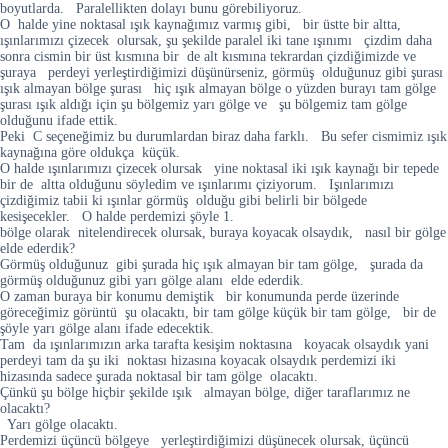
boyutlarda. Paralellikten dolayı bunu görebiliyoruz.
O halde yine noktasal ışık kaynağımız varmış gibi, bir üstte bir altta,
ışınlarımızı çizecek olursak, şu şekilde paralel iki tane ışınımı çizdim daha
sonra cismin bir üst kısmına bir de alt kısmına tekrardan çizdiğimizde ve
şuraya perdeyi yerleştirdiğimizi düşünürseniz, görmüş olduğunuz gibi şurası
ışık almayan bölge şurası hiç ışık almayan bölge o yüzden burayı tam gölge
şurası ışık aldığı için şu bölgemiz yarı gölge ve şu bölgemiz tam gölge
olduğunu ifade ettik.
Peki C seçeneğimiz bu durumlardan biraz daha farklı. Bu sefer cismimiz ışık
kaynağına göre oldukça küçük.
O halde ışınlarımızı çizecek olursak yine noktasal iki ışık kaynağı bir tepede
bir de altta olduğunu söyledim ve ışınlarımı çiziyorum. Işınlarımızı
çizdiğimiz tabii ki ışınlar görmüş olduğu gibi belirli bir bölgede
kesişecekler. O halde perdemizi şöyle 1.
bölge olarak nitelendirecek olursak, buraya koyacak olsaydık, nasıl bir gölge
elde ederdik?
Görmüş olduğunuz gibi şurada hiç ışık almayan bir tam gölge, şurada da
görmüş olduğunuz gibi yarı gölge alanı elde ederdik.
O zaman buraya bir konumu demiştik bir konumunda perde üzerinde
göreceğimiz görüntü şu olacaktı, bir tam gölge küçük bir tam gölge, bir de
şöyle yarı gölge alanı ifade edecektik.
Tam da ışınlarımızın arka tarafta kesişim noktasına koyacak olsaydık yani
perdeyi tam da şu iki noktası hizasına koyacak olsaydık perdemizi iki
hizasında sadece şurada noktasal bir tam gölge olacaktı.
Çünkü şu bölge hiçbir şekilde ışık almayan bölge, diğer taraflarımız ne
olacaktı?
Yarı gölge olacaktı.
Perdemizi üçüncü bölgeye yerleştirdiğimizi düşünecek olursak, üçüncü