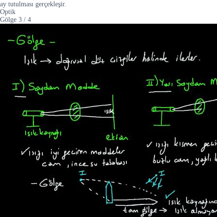
ay tutulması gerçekleşir.
Optik
Gölge
3
/
4