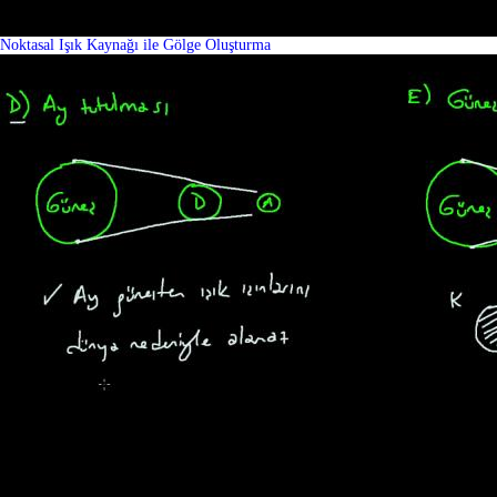
Noktasal Işık Kaynağı ile Gölge Oluşturma