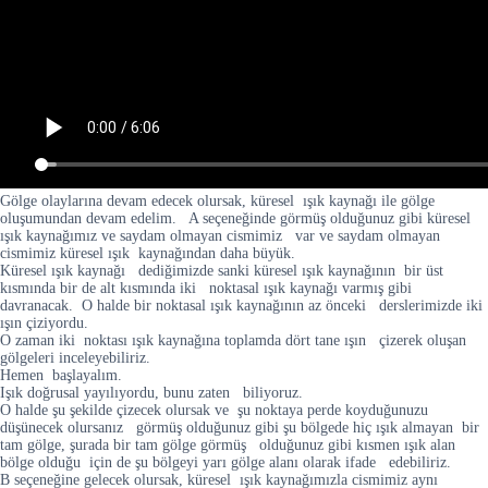
Gölge olaylarına devam edecek olursak, küresel ışık kaynağı ile gölge
oluşumundan devam edelim. A seçeneğinde görmüş olduğunuz gibi küresel
ışık kaynağımız ve saydam olmayan cismimiz var ve saydam olmayan
cismimiz küresel ışık kaynağından daha büyük.
Küresel ışık kaynağı dediğimizde sanki küresel ışık kaynağının bir üst
kısmında bir de alt kısmında iki noktasal ışık kaynağı varmış gibi
davranacak. O halde bir noktasal ışık kaynağının az önceki derslerimizde iki
ışın çiziyordu.
O zaman iki noktası ışık kaynağına toplamda dört tane ışın çizerek oluşan
gölgeleri inceleyebiliriz.
Hemen başlayalım.
Işık doğrusal yayılıyordu, bunu zaten biliyoruz.
O halde şu şekilde çizecek olursak ve şu noktaya perde koyduğunuzu
düşünecek olursanız görmüş olduğunuz gibi şu bölgede hiç ışık almayan bir
tam gölge, şurada bir tam gölge görmüş olduğunuz gibi kısmen ışık alan
bölge olduğu için de şu bölgeyi yarı gölge alanı olarak ifade edebiliriz.
B seçeneğine gelecek olursak, küresel ışık kaynağımızla cismimiz aynı