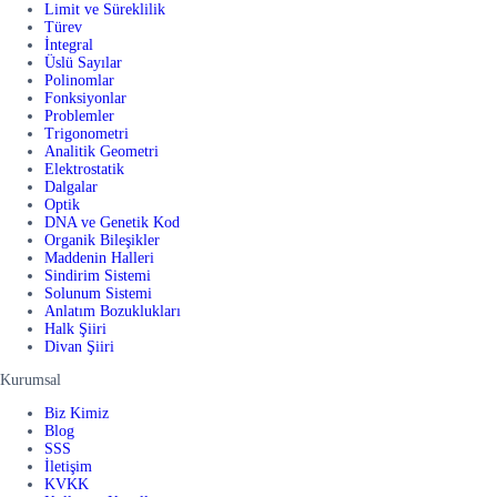
Limit ve Süreklilik
Türev
İntegral
Üslü Sayılar
Polinomlar
Fonksiyonlar
Problemler
Trigonometri
Analitik Geometri
Elektrostatik
Dalgalar
Optik
DNA ve Genetik Kod
Organik Bileşikler
Maddenin Halleri
Sindirim Sistemi
Solunum Sistemi
Anlatım Bozuklukları
Halk Şiiri
Divan Şiiri
Kurumsal
Biz Kimiz
Blog
SSS
İletişim
KVKK