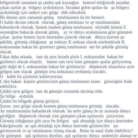
bölgemizde tamamen şu çünkü ışık kaynağını kontrol ettiğinizde şuradan
çıkan ışınlar şu bölgeyi aydınlatıyor, buradan gelen ışınlar da şu bölgeyi
aydınlattığı için sadece yarı gölge elde edecektik.
Bu durum aynı zamanda güneş tutulmasının da bir benzeri.
O halde devam edecek olursak, güneş tutulması ve ay tutulmasından
bahsedecek olursak, hemen madem güneş tutulmasını söyledik hemen E
seçeneğine bakacak olursak güneş, ay ve dünya sıralamasına göre güneşten
çıkan ışınlar hemen fayın üzerinden çizecek olursak dünya üzerine şu
şekilde, görmüş olduğunuz şu noktayı K noktası olarak nitelendirsek K
noktasından bakan bir gözlemci güneş tutulmasını net bir şekilde görmüş
olacak.
Fakat daha arkada, tam da aynı hizada şöyle L noktasından bakan bir
gözlemci olacak olsaydı, bunun tam tersi hani güneşten ışınlar geliyormuş
gibi değil de L noktasından bakan bir gözlemciyi düşünecek olsaydınız ayın
gölgesi tam olarak güneşin orta noktasına yerleşmiş olacaktı.
O halde bu çizimimi kaldırıyorum.
L'den bakan kişinin gözlemcinin güneş tutulmasını kısmı göreceğini ifade
edebiliriz.
Çünkü ayın gölgesi tam da güneşin ortasında durmuş oldu.
Şu bölge aydınlık.
Çünkü bu bölgede güneşi görüyor.
Şurası tam gölge olarak kısmen güneş tutulmasını görmüş olacaktı.
Ay tutulmasından bahsedecek olursak bu sefer güneş ile ay arasında dünya
girdiğini düşünecek olursak yine güneşten çıkan ışınlarımı çiziyorum.
Görmüş olduğunuz gibi ayın bu bölgesi ışık almadığı için dünya üzerinden
baktığımızda ay ışık almadığı için dünya üzerinde gözlemciler ayı
görmeyecek ve ay tutulmasını olmuş olacak. Bunu da nasıl ifade edebiliriz?
Ay güneşten ışık ışınlarını diyelim, ışık ışınlarını dünya nedeniyle alamaz ve