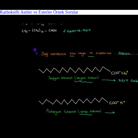
Karboksilli Asitler ve Esterler Örnek Sorular