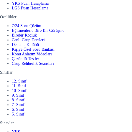
YKS Puan Hesaplama
LGS Puan Hesaplama
Özellikler
7/24 Soru Çözüm
Eğitmenlerle Bire Bir Görüşme
Birebir Koçluk
Canlı Grup Dersleri
Deneme Kulübü
Kişiye Özel Soru Bankası
Konu Anlatım Videoları
Çözümlü Testler
Grup Rehberlik Seansları
Sınıflar
12. Sınıf
11. Sınıf
10. Sınıf
9. Sınıf
8. Sınıf
7. Sınıf
6. Sınıf
5. Sınıf
Sınavlar
YKS