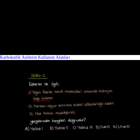
Karboksilik Asitlerin Kullanım Alanları