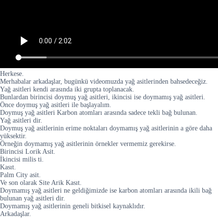
Herkese.
Merhabalar arkadaşlar, bugünkü videomuzda yağ asitlerinden bahsedeceğiz.
Yağ asitleri kendi arasında iki grupta toplanacak.
Bunlardan birincisi doymuş yağ asitleri, ikincisi ise doymamış yağ asitleri.
Önce doymuş yağ asitleri ile başlayalım.
Doymuş yağ asitleri Karbon atomları arasında sadece tekli bağ bulunan.
Yağ asitleri dir.
Doymuş yağ asitlerinin erime noktaları doymamış yağ asitlerinin a göre daha
yüksektir.
Örneğin doymamış yağ asitlerinin örnekler vermemiz gerekirse.
Birincisi Lorik Asit.
İkincisi milis ti.
Kasıt.
Palm City asit.
Ve son olarak Site Arik Kasıt.
Doymamış yağ asitleri ne geldiğimizde ise karbon atomları arasında ikili bağ
bulunan yağ asitleri dir.
Doymamış yağ asitlerinin geneli bitkisel kaynaklıdır.
Arkadaşlar.