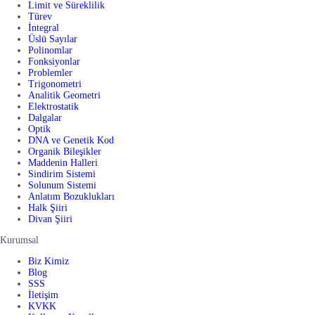
Limit ve Süreklilik
Türev
İntegral
Üslü Sayılar
Polinomlar
Fonksiyonlar
Problemler
Trigonometri
Analitik Geometri
Elektrostatik
Dalgalar
Optik
DNA ve Genetik Kod
Organik Bileşikler
Maddenin Halleri
Sindirim Sistemi
Solunum Sistemi
Anlatım Bozuklukları
Halk Şiiri
Divan Şiiri
Kurumsal
Biz Kimiz
Blog
SSS
İletişim
KVKK