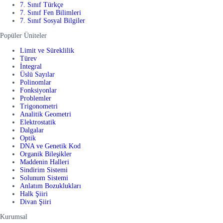
7. Sınıf Türkçe
7. Sınıf Fen Bilimleri
7. Sınıf Sosyal Bilgiler
Popüler Üniteler
Limit ve Süreklilik
Türev
İntegral
Üslü Sayılar
Polinomlar
Fonksiyonlar
Problemler
Trigonometri
Analitik Geometri
Elektrostatik
Dalgalar
Optik
DNA ve Genetik Kod
Organik Bileşikler
Maddenin Halleri
Sindirim Sistemi
Solunum Sistemi
Anlatım Bozuklukları
Halk Şiiri
Divan Şiiri
Kurumsal