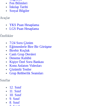
Fen Bilimleri
İnkılap Tarihi
Sosyal Bilgiler
Araçlar
YKS Puan Hesaplama
LGS Puan Hesaplama
Özellikler
7/24 Soru Çözüm
Eğitmenlerle Bire Bir Görüşme
Birebir Koçluk
Canlı Grup Dersleri
Deneme Kulübü
Kişiye Özel Soru Bankası
Konu Anlatım Videoları
Çözümlü Testler
Grup Rehberlik Seansları
Sınıflar
12. Sınıf
11. Sınıf
10. Sınıf
9. Sınıf
8. Sınıf