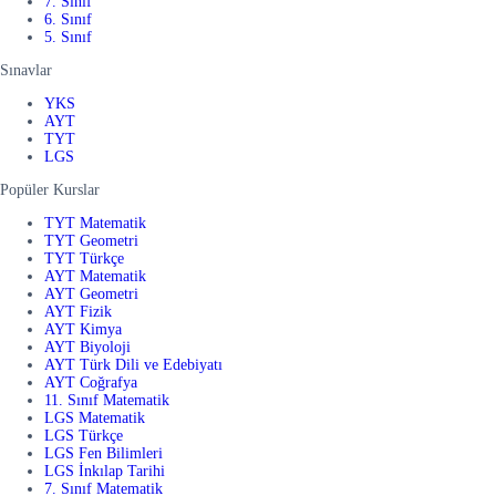
7. Sınıf
6. Sınıf
5. Sınıf
Sınavlar
YKS
AYT
TYT
LGS
Popüler Kurslar
TYT Matematik
TYT Geometri
TYT Türkçe
AYT Matematik
AYT Geometri
AYT Fizik
AYT Kimya
AYT Biyoloji
AYT Türk Dili ve Edebiyatı
AYT Coğrafya
11. Sınıf Matematik
LGS Matematik
LGS Türkçe
LGS Fen Bilimleri
LGS İnkılap Tarihi
7. Sınıf Matematik