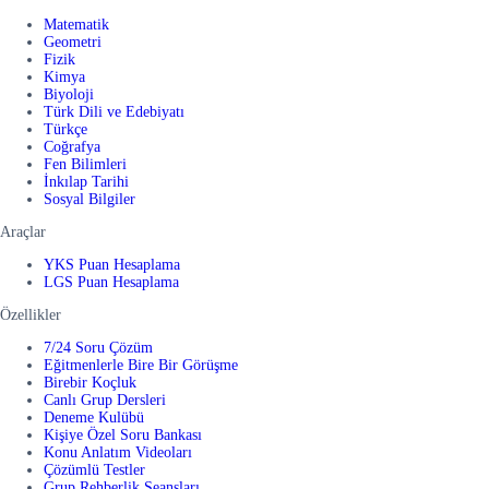
Matematik
Geometri
Fizik
Kimya
Biyoloji
Türk Dili ve Edebiyatı
Türkçe
Coğrafya
Fen Bilimleri
İnkılap Tarihi
Sosyal Bilgiler
Araçlar
YKS Puan Hesaplama
LGS Puan Hesaplama
Özellikler
7/24 Soru Çözüm
Eğitmenlerle Bire Bir Görüşme
Birebir Koçluk
Canlı Grup Dersleri
Deneme Kulübü
Kişiye Özel Soru Bankası
Konu Anlatım Videoları
Çözümlü Testler
Grup Rehberlik Seansları