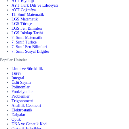
AYT Biyoloji
AYT Türk Dili ve Edebiyatı
AYT Coğrafya
11. Sınıf Matematik
LGS Matematik
LGS Türkçe
LGS Fen Bilimleri
LGS İnkılap Tarihi
7. Sınıf Matematik
7. Sınıf Türkçe
7. Sınıf Fen Bilimleri
7. Sınıf Sosyal Bilgiler
Popüler Üniteler
Limit ve Süreklilik
Türev
İntegral
Üslü Sayılar
Polinomlar
Fonksiyonlar
Problemler
Trigonometri
Analitik Geometri
Elektrostatik
Dalgalar
Optik
DNA ve Genetik Kod
Organik Bileşikler