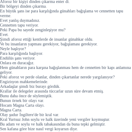
Aforoz bir kişiyi dinden çıkarma enter di.
Bir bölgeyi dinden çıkarma.
En büyük şans ise para karşılığında günahları bağışlama ve cennetten tapu
verme.
Evet yanlış duymadınız.
Cennetten tapu veriyor.
Peki Papa bu sayede zenginleşiyor mu?
Evet.
Şimdi aforoz ettiği kentlerde de insanlar günahkar oldu.
Ve bu insanların yapması gerekiyor, bağışlaması gerekiyor.
Neyle başlıyor?
Para karşılığında başlıyor.
Endülüs şans veriyor.
Onlara en duracağız.
Hem günahların para karşına bağışlanması hem de cennetten bir kapı anlamına
geliyor.
Peki aforoz ve perde olanlar, dinden çıkartanlar nerede yargılanıyor?
Engizisyon mahkemelerinde.
Arkadaşlar şimdi biz burayı gördük.
Krallar ile delegeler arasında tüccarlar uzun süre devam etmiş.
Bunu daha önce de söylemiştik.
Bunun örnek bir olayı var.
Hocam Magna Carta olayı.
Magna Carta.
Olay şudur İngiltere'de bir kral var.
Kral Yurtsuz John soylu ve halk üzerinde yeni vergiler koymuştur.
Bu adam ve soylu ve halk tabakasından da buna tepki gelmiştir.
Sen kafana göre bize nasıl vergi koyarsın diye.