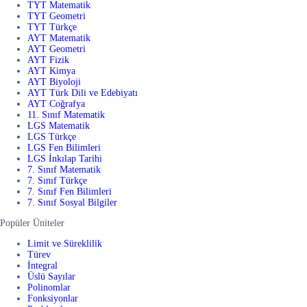
TYT Matematik
TYT Geometri
TYT Türkçe
AYT Matematik
AYT Geometri
AYT Fizik
AYT Kimya
AYT Biyoloji
AYT Türk Dili ve Edebiyatı
AYT Coğrafya
11. Sınıf Matematik
LGS Matematik
LGS Türkçe
LGS Fen Bilimleri
LGS İnkılap Tarihi
7. Sınıf Matematik
7. Sınıf Türkçe
7. Sınıf Fen Bilimleri
7. Sınıf Sosyal Bilgiler
Popüler Üniteler
Limit ve Süreklilik
Türev
İntegral
Üslü Sayılar
Polinomlar
Fonksiyonlar