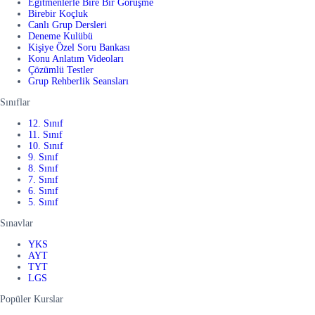
Eğitmenlerle Bire Bir Görüşme
Birebir Koçluk
Canlı Grup Dersleri
Deneme Kulübü
Kişiye Özel Soru Bankası
Konu Anlatım Videoları
Çözümlü Testler
Grup Rehberlik Seansları
Sınıflar
12. Sınıf
11. Sınıf
10. Sınıf
9. Sınıf
8. Sınıf
7. Sınıf
6. Sınıf
5. Sınıf
Sınavlar
YKS
AYT
TYT
LGS
Popüler Kurslar