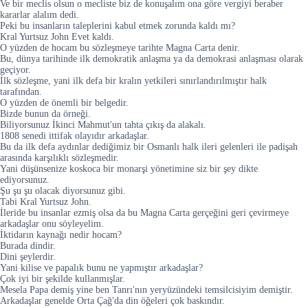
Ve bir meclis olsun o mecliste biz de konuşalım ona göre vergiyi beraber
kararlar alalım dedi.
Peki bu insanların taleplerini kabul etmek zorunda kaldı mı?
Kral Yurtsuz John Evet kaldı.
O yüzden de hocam bu sözleşmeye tarihte Magna Carta denir.
Bu, dünya tarihinde ilk demokratik anlaşma ya da demokrasi anlaşması olarak
geçiyor.
İlk sözleşme, yani ilk defa bir kralın yetkileri sınırlandırılmıştır halk
tarafından.
O yüzden de önemli bir belgedir.
Bizde bunun da örneği.
Biliyorsunuz İkinci Mahmut'un tahta çıkış da alakalı.
1808 senedi ittifak olayıdır arkadaşlar.
Bu da ilk defa aydınlar dediğimiz bir Osmanlı halk ileri gelenleri ile padişah
arasında karşılıklı sözleşmedir.
Yani düşünsenize koskoca bir monarşi yönetimine siz bir şey dikte
ediyorsunuz.
Şu şu şu olacak diyorsunuz gibi.
Tabi Kral Yurtsuz John.
İleride bu insanlar ezmiş olsa da bu Magna Carta gerçeğini geri çevirmeye
arkadaşlar onu söyleyelim.
İktidarın kaynağı nedir hocam?
Burada dindir.
Dini şeylerdir.
Yani kilise ve papalık bunu ne yapmıştır arkadaşlar?
Çok iyi bir şekilde kullanmışlar.
Mesela Papa demiş yine ben Tanrı'nın yeryüzündeki temsilcisiyim demiştir.
Arkadaşlar genelde Orta Çağ'da din öğeleri çok baskındır.