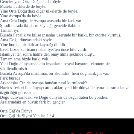
Gençler yani Orta Doğu'da da böyle.
Mesela Türklerde de böyle.
Yine Orta Doğu'daki diğer ülkelerde de böyle.
Yine Avrupa'da da böyle.
Ama Orta Doğu ile Avrupa arasında bir fark var.
Şimdi burada iktidarın kaynağı genelde ilahidir.
Tamam iyi.
Burada Papalık ve kilise insanlar üzerinde bir baskı, bir otorite kurmuş.
Ama Doğu dünyasındaki şöyle.
Yine burada bir iktidar kaynağı dinidir.
Evet, bizde kut inancı İslamiyet'ten önce bile vardı.
İslamiyet'ten sonra halife den onay alma şeklinde oluştu.
Tamam ama bizde baskı yok.
Yani Doğu dünyasında din insanların sosyal hayatını, ekonomisini
şekillendirmiştir.
Burada Avrupa'da inanılmaz bir skolastik, hem dogmatik jin var.
Fark burada.
Arkadaşlar Çin de Avrupa bundan nasıl kurtulacak?
Haçlı seferleri ile dünyayı atılacaklar, yeni bir dünya ile temas kuracaklar ve
özgürlüğü görecekler.
Doğu dünyasındaki ve Doğu dünyası da özgür zaten bu yönden.
Aralarındaki en büyük fark bu gençler.
Orta Çağ'da Dünya
Orta Çağ’da Siyasi Yapılar
2
/
4