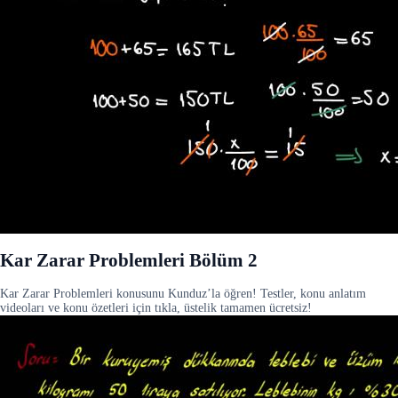
Kar Zarar Problemleri Bölüm 2
Kar Zarar Problemleri konusunu Kunduz’la öğren! Testler, konu anlatım
videoları ve konu özetleri için tıkla, üstelik tamamen ücretsiz!