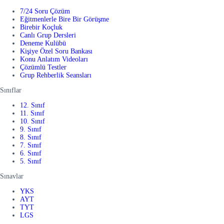
7/24 Soru Çözüm
Eğitmenlerle Bire Bir Görüşme
Birebir Koçluk
Canlı Grup Dersleri
Deneme Kulübü
Kişiye Özel Soru Bankası
Konu Anlatım Videoları
Çözümlü Testler
Grup Rehberlik Seansları
Sınıflar
12. Sınıf
11. Sınıf
10. Sınıf
9. Sınıf
8. Sınıf
7. Sınıf
6. Sınıf
5. Sınıf
Sınavlar
YKS
AYT
TYT
LGS