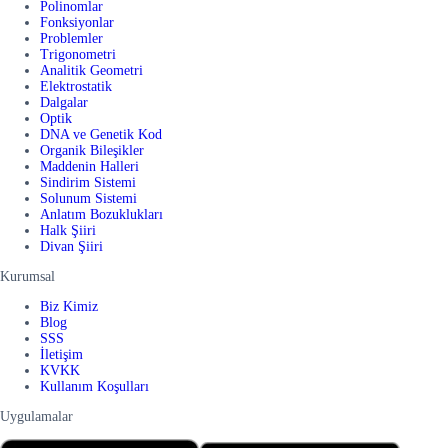
Polinomlar
Fonksiyonlar
Problemler
Trigonometri
Analitik Geometri
Elektrostatik
Dalgalar
Optik
DNA ve Genetik Kod
Organik Bileşikler
Maddenin Halleri
Sindirim Sistemi
Solunum Sistemi
Anlatım Bozuklukları
Halk Şiiri
Divan Şiiri
Kurumsal
Biz Kimiz
Blog
SSS
İletişim
KVKK
Kullanım Koşulları
Uygulamalar