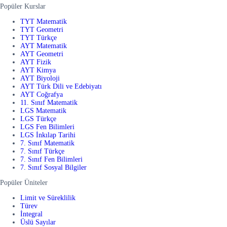
Popüler Kurslar
TYT Matematik
TYT Geometri
TYT Türkçe
AYT Matematik
AYT Geometri
AYT Fizik
AYT Kimya
AYT Biyoloji
AYT Türk Dili ve Edebiyatı
AYT Coğrafya
11. Sınıf Matematik
LGS Matematik
LGS Türkçe
LGS Fen Bilimleri
LGS İnkılap Tarihi
7. Sınıf Matematik
7. Sınıf Türkçe
7. Sınıf Fen Bilimleri
7. Sınıf Sosyal Bilgiler
Popüler Üniteler
Limit ve Süreklilik
Türev
İntegral
Üslü Sayılar