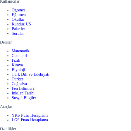
Kullanıcılar
Öğrenci
Eğitmen
Okullar
Kunduz US
Paketler
Sorular
Dersler
Matematik
Geometri
Fizik
Kimya
Biyoloji
Türk Dili ve Edebiyatı
Türkçe
Coğrafya
Fen Bilimleri
İnkılap Tarihi
Sosyal Bilgiler
Araçlar
YKS Puan Hesaplama
LGS Puan Hesaplama
Özellikler