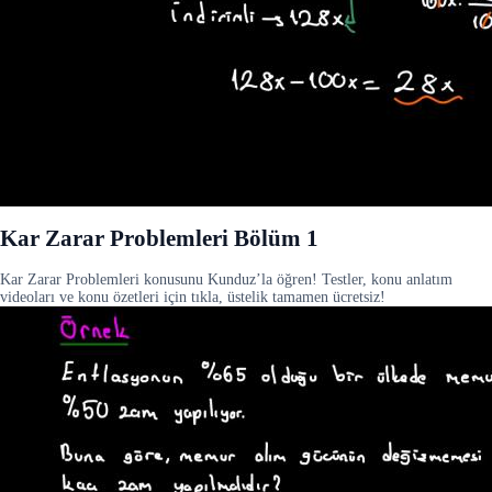
Kar Zarar Problemleri Bölüm 1
Kar Zarar Problemleri konusunu Kunduz’la öğren! Testler, konu anlatım
videoları ve konu özetleri için tıkla, üstelik tamamen ücretsiz!