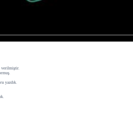
 verilmiştir.
yormuş.
oru yazdık.
ık.