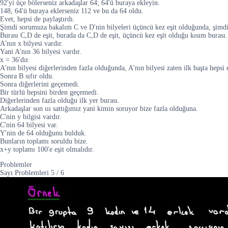
92'yi üçe bölerseniz arkadaşlar 64; 64'ü buraya ekleyin.
148, 64'ü buraya eklerseniz 112 ve bu da 64 oldu.
Evet, hepsi de paylaştırdı.
Şimdi sorumuza bakalım C ve D'nin bilyeleri üçüncü kez eşit olduğunda, şimdi 
Burası C,D de eşit, burada da C,D de eşit, üçüncü kez eşit olduğu kısım burası.
A'nın x bilyesi vardır.
Yani A'nın 36 bilyesi vardır.
x = 36'dır.
A'nın bilyesi diğerlerinden fazla olduğunda, A'nın bilyesi zaten ilk başta hepsi eş
Sonra B sıfır oldu.
Sonra diğerlerini geçemedi.
Bir türlü hepsini birden geçemedi.
Diğerlerinden fazla olduğu ilk yer burası.
Arkadaşlar son ııı sattığımız yani kimin soruyor bize fazla olduğuna.
C'nin y bilgisi vardır.
C'nin 64 bilyesi var.
Y'nin de 64 olduğunu bulduk.
Bunların toplamı soruldu bize.
x+y toplamı 100'e eşit olmalıdır.
Problemler
Sayı Problemleri
5
/
6