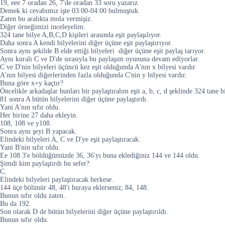
19, eee 7 oradan 26, 7'de oradan 33 soru yazarız.
Demek ki cevabımız işte 03:00-04:00 bulmuştuk.
Zaten bu aralıkta mola vermişiz.
Diğer örneğimizi inceleyelim.
324 tane bilye A,B,C,D kişileri arasında eşit paylaşılıyor.
Daha sonra A kendi bilyelerini diğer üçüne eşit paylaştırıyor.
Sonra aynı şekilde B elde ettiği bilyeleri diğer üçüne eşit paylaş tarıyor.
Aynı kuralı C ve D'de sırasıyla bu paylaşım oyununa devam ediyorlar.
C ve D'nin bilyeleri üçüncü kez eşit olduğunda A'nın x bilyesi vardır.
A'nın bilyesi diğerlerinden fazla olduğunda C'nin y bilyesi vardır.
Buna göre x+y kaçtır?
Öncelikle arkadaşlar bunları bir paylaştıralım eşit a, b, c, d şeklinde 324 tane bi
81 sonra A bütün bilyelerini diğer üçüne paylaştırdı.
Yani A'nın sıfır oldu.
Her birine 27 daha ekleyin.
108, 108 ve y108.
Sonra aynı şeyi B yapacak.
Elindeki bilyeleri A, C ve D'ye eşit paylaştıracak.
Yani B'nin sıfır oldu.
Ee 108 3'e böldüğümüzde 36, 36'yı buna eklediğiniz 144 ve 144 oldu.
Şimdi kim paylaştırdı bu sefer?
C.
Elindeki bilyeleri paylaştıracak herkese.
144 üçe bölünür 48, 48'i buraya eklerseniz; 84, 148.
Bunun sıfır oldu zaten.
Bu da 192.
Son olarak D de bütün bilyelerini diğer üçüne paylaştırıldı.
Bunun sıfır oldu.