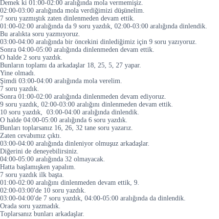
Demek ki 01:00-02:00 aralığında mola vermemişiz.
02:00-03:00 aralığında mola verdiğimizi düşünelim.
7 soru yazmıştık zaten dinlenmeden devam ettik.
01:00-02:00 aralığında da 9 soru yazdık, 02:00-03:00 aralığında dinlendik.
Bu aralıkta soru yazmıyoruz.
03:00-04:00 aralığında bir öncekini dinlediğimiz için 9 soru yazıyoruz.
Sonra 04:00-05:00 aralığında dinlenmeden devam ettik.
O halde 2 soru yazdık.
Bunların toplamı da arkadaşlar 18, 25, 5, 27 yapar.
Yine olmadı.
Şimdi 03:00-04:00 aralığında mola verelim.
7 soru yazdık.
Sonra 01:00-02:00 aralığında dinlenmeden devam ediyoruz.
9 soru yazdık, 02:00-03:00 aralığını dinlenmeden devam ettik.
10 soru yazdık, 03:00-04:00 aralığında dinlendik.
O halde 04:00-05:00 aralığında 6 soru yazdık.
Bunları toplarsanız 16, 26, 32 tane soru yazarız.
Zaten cevabımız çıktı.
03:00-04:00 aralığında dinleniyor olmuşuz arkadaşlar.
Diğerini de deneyebilirsiniz.
04:00-05:00 aralığında 32 olmayacak.
Hatta başlamışken yapalım.
7 soru yazdık ilk başta.
01:00-02:00 aralığını dinlenmeden devam ettik, 9.
02:00-03:00'de 10 soru yazdık.
03:00-04:00'de 7 soru yazdık, 04:00-05:00 aralığında da dinlendik.
Orada soru yazmadık.
Toplarsanız bunları arkadaşlar.