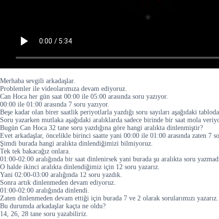
Merhaba sevgili arkadaşlar.
Problemler ile videolarımıza devam ediyoruz.
Can Hoca her gün saat 00:00 ile 05:00 arasında soru yazıyor.
00:00 ile 01:00 arasında 7 soru yazıyor.
Beşe kadar olan birer saatlik periyotlarla yazdığı soru sayıları aşağıdaki tabloda
Soru yazarken mutlaka aşağıdaki aralıklarda sadece birinde bir saat mola veri
Bugün Can Hoca 32 tane soru yazdığına göre hangi aralıkta dinlenmiştir?
Evet arkadaşlar, öncelikle birinci saatte yani 00:00 ile 01:00 arasında zaten 7 s
Şimdi burada hangi aralıkta dinlendiğimizi bilmiyoruz.
Tek tek bakacağız onlara.
01:00-02:00 aralığında bir saat dinlenirsek yani burada şu aralıkta soru yazmad
O halde ikinci aralıkta dinlendiğimiz için 12 soru yazarız.
Yani 02:00-03:00 aralığında 12 soru yazdık.
Sonra artık dinlenmeden devam ediyoruz.
01:00-02:00 aralığında dinlendi.
Zaten dinlenmeden devam ettiği için burada 7 ve 2 olarak sorularımızı yazarız.
Bu durumda arkadaşlar kaçta ne oldu?
14, 26, 28 tane soru yazabiliriz.