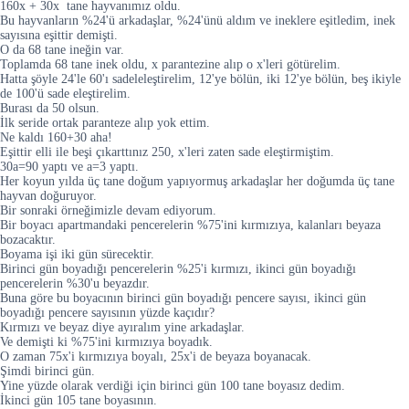
160x + 30x tane hayvanımız oldu.
Bu hayvanların %24'ü arkadaşlar, %24'ünü aldım ve ineklere eşitledim, inek
sayısına eşittir demişti.
O da 68 tane ineğin var.
Toplamda 68 tane inek oldu, x parantezine alıp o x'leri götürelim.
Hatta şöyle 24'le 60'ı sadeleleştirelim, 12'ye bölün, iki 12'ye bölün, beş ikiyle
de 100'ü sade eleştirelim.
Burası da 50 olsun.
İlk seride ortak paranteze alıp yok ettim.
Ne kaldı 160+30 aha!
Eşittir elli ile beşi çıkarttınız 250, x'leri zaten sade eleştirmiştim.
30a=90 yaptı ve a=3 yaptı.
Her koyun yılda üç tane doğum yapıyormuş arkadaşlar her doğumda üç tane
hayvan doğuruyor.
Bir sonraki örneğimizle devam ediyorum.
Bir boyacı apartmandaki pencerelerin %75'ini kırmızıya, kalanları beyaza
bozacaktır.
Boyama işi iki gün sürecektir.
Birinci gün boyadığı pencerelerin %25'i kırmızı, ikinci gün boyadığı
pencerelerin %30'u beyazdır.
Buna göre bu boyacının birinci gün boyadığı pencere sayısı, ikinci gün
boyadığı pencere sayısının yüzde kaçıdır?
Kırmızı ve beyaz diye ayıralım yine arkadaşlar.
Ve demişti ki %75'ini kırmızıya boyadık.
O zaman 75x'i kırmızıya boyalı, 25x'i de beyaza boyanacak.
Şimdi birinci gün.
Yine yüzde olarak verdiği için birinci gün 100 tane boyasız dedim.
İkinci gün 105 tane boyasının.