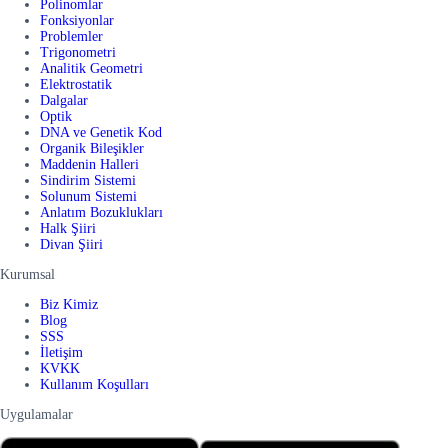
Polinomlar
Fonksiyonlar
Problemler
Trigonometri
Analitik Geometri
Elektrostatik
Dalgalar
Optik
DNA ve Genetik Kod
Organik Bileşikler
Maddenin Halleri
Sindirim Sistemi
Solunum Sistemi
Anlatım Bozuklukları
Halk Şiiri
Divan Şiiri
Kurumsal
Biz Kimiz
Blog
SSS
İletişim
KVKK
Kullanım Koşulları
Uygulamalar