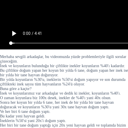
Merhaba sevgili arkadaşlar, bu videomuzda yüzde problemleriyle ilgili sorular
çözeceğim.
İnek ve koyunların bulunduğu bir çiftlikte inekler koyunların %40'ı kadardır.
Bu çiftlikte doğum yapan her koyun bir yılda 6 tane, doğum yapan her inek ise
bir yılda bir tane hayvan doğuruyor.
Bir yılda koyunların %30'u, ineklerin %50'si doğum yapıyor ve son durumda
çiftlikteki inek sayısı tüm hayvanların %24'ü oluyor.
Buna göre a kaçtır?
İnek ve koyunlarımız var arkadaşlar ve dedik ki inekler, koyunların %40'ı.
O zaman koyunlara biz 100x desek, inekler de %40'ı yani 40x olsun.
Sonra her koyun bir yılda 6 tane, her inek de bir yılda bir tane hayvan
doğuracak ve koyunların %30'u yani 30x tane hayvan doğum yaptı.
Ve her biri 6 tane doğum yaptı.
Bu kadar yeni hayvan geldi.
İneklerin %50'si yani 20x'i doğum yaptı.
Her biri bir tane doğum yaptığı için 20x yeni hayvan geldi ve toplamda bizim