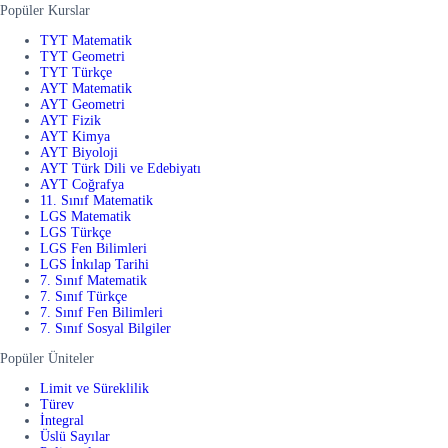
Popüler Kurslar
TYT Matematik
TYT Geometri
TYT Türkçe
AYT Matematik
AYT Geometri
AYT Fizik
AYT Kimya
AYT Biyoloji
AYT Türk Dili ve Edebiyatı
AYT Coğrafya
11. Sınıf Matematik
LGS Matematik
LGS Türkçe
LGS Fen Bilimleri
LGS İnkılap Tarihi
7. Sınıf Matematik
7. Sınıf Türkçe
7. Sınıf Fen Bilimleri
7. Sınıf Sosyal Bilgiler
Popüler Üniteler
Limit ve Süreklilik
Türev
İntegral
Üslü Sayılar