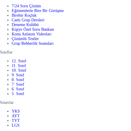
7/24 Soru Çözüm
Eğitmenlerle Bire Bir Görüşme
Birebir Koçluk
Canlı Grup Dersleri
Deneme Kulübü
Kişiye Özel Soru Bankası
Konu Anlatım Videoları
Çözümlü Testler
Grup Rehberlik Seansları
Sınıflar
12. Sınıf
11. Sınıf
10. Sınıf
9. Sınıf
8. Sınıf
7. Sınıf
6. Sınıf
5. Sınıf
Sınavlar
YKS
AYT
TYT
LGS