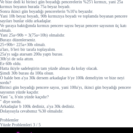
Ve bize dedi ki birinci gün boyadığı pencerelerin %25'i kırmızı, yani 25a
kırmızı boyanın burada 75a beyaz boyadı.
Sonra ikinci gün boyadığı pencerelerin %10'u beyazdır.
Yani 10b beyaz boyadı, 90b kırmızıya boyadı ve toplamda boyanan pencere
sayıları bunlar oldu arkadaşlar.
Ve şuraya baktığımda kırmızı pencere sayısı beyaz pencere sayısının üç katı
olmalı.
Yani 25a+90b = 3(75a+10b) olmalıdır.
Burayı düzenlerseniz.
25+90b= 225a+30b olmalı.
a'ları, b'leri bir tarafa toplayalım.
25a'yı sağa atarsam 200a yaptı burası.
30b'yi de sola attım.
Ee 60b oldu.
Hatta ikiyle sadeleştirin tam yüzde alması da kolay olacak.
Şimdi 30b burası da 100a olsun.
O halde ben a'ya 30k dersem arkadaşlar b'ye 100k demeliyim ve bize neyi
sordu?
Birinci gün boyadığı pencere sayısı, yani 100a'yı, ikinci gün boyadığı pencere
sayısının yüzde kaçıdır.
Yani "a, b'nin yüzde kaçıdır?
" diye sordu.
Arkadaşlar b 100k dediniz, a'ya 30k dediniz.
Dolayısıyla cevabımız %30 olmalıdır.
Problemler
Yüzde Problemleri
3
/
5