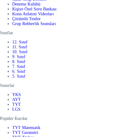
Deneme Kulübü
Kişiye Özel Soru Bankası
Konu Anlatım Videoları
Çözümlü Testler
Grup Rehberlik Seansları
Sınıflar
12. Sınıf
11. Sınıf
10. Sınıf
9. Sınıf
8. Sınıf
7. Sınıf
6. Sınıf
5. Sınıf
Sınavlar
YKS
AYT
TYT
LGS
Popüler Kurslar
TYT Matematik
TYT Geometri