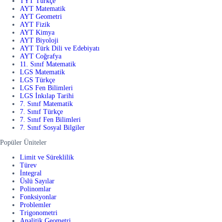
TYT Türkçe
AYT Matematik
AYT Geometri
AYT Fizik
AYT Kimya
AYT Biyoloji
AYT Türk Dili ve Edebiyatı
AYT Coğrafya
11. Sınıf Matematik
LGS Matematik
LGS Türkçe
LGS Fen Bilimleri
LGS İnkılap Tarihi
7. Sınıf Matematik
7. Sınıf Türkçe
7. Sınıf Fen Bilimleri
7. Sınıf Sosyal Bilgiler
Popüler Üniteler
Limit ve Süreklilik
Türev
İntegral
Üslü Sayılar
Polinomlar
Fonksiyonlar
Problemler
Trigonometri
Analitik Geometri