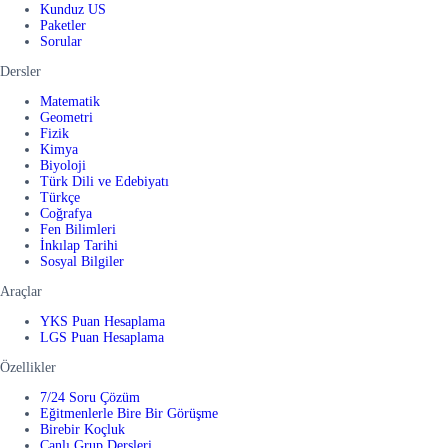
Kunduz US
Paketler
Sorular
Dersler
Matematik
Geometri
Fizik
Kimya
Biyoloji
Türk Dili ve Edebiyatı
Türkçe
Coğrafya
Fen Bilimleri
İnkılap Tarihi
Sosyal Bilgiler
Araçlar
YKS Puan Hesaplama
LGS Puan Hesaplama
Özellikler
7/24 Soru Çözüm
Eğitmenlerle Bire Bir Görüşme
Birebir Koçluk
Canlı Grup Dersleri