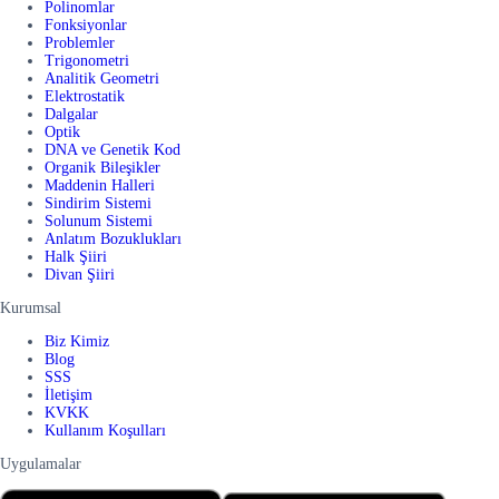
Polinomlar
Fonksiyonlar
Problemler
Trigonometri
Analitik Geometri
Elektrostatik
Dalgalar
Optik
DNA ve Genetik Kod
Organik Bileşikler
Maddenin Halleri
Sindirim Sistemi
Solunum Sistemi
Anlatım Bozuklukları
Halk Şiiri
Divan Şiiri
Kurumsal
Biz Kimiz
Blog
SSS
İletişim
KVKK
Kullanım Koşulları
Uygulamalar