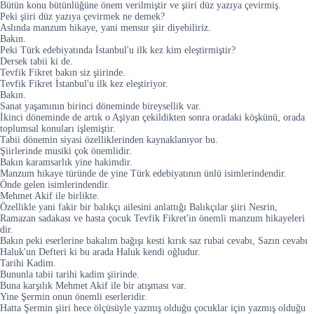
Bütün konu bütünlüğüne önem verilmiştir ve şiiri düz yazıya çevirmiş.
Peki şiiri düz yazıya çevirmek ne demek?
Aslında manzum hikaye, yani mensur şiir diyebiliriz.
Bakın.
Peki Türk edebiyatında İstanbul'u ilk kez kim eleştirmiştir?
Dersek tabii ki de.
Tevfik Fikret bakın siz şiirinde.
Tevfik Fikret İstanbul'u ilk kez eleştiriyor.
Bakın.
Sanat yaşamının birinci döneminde bireysellik var.
İkinci döneminde de artık o Aşiyan çekildikten sonra oradaki köşkünü, orada
toplumsal konuları işlemiştir.
Tabii dönemin siyasi özelliklerinden kaynaklanıyor bu.
Şiirlerinde musiki çok önemlidir.
Bakın karamsarlık yine hakimdir.
Manzum hikaye türünde de yine Türk edebiyatının ünlü isimlerindendir.
Önde gelen isimlerindendir.
Mehmet Akif ile birlikte.
Özellikle yani fakir bir balıkçı ailesini anlattığı Balıkçılar şiiri Nesrin,
Ramazan sadakası ve hasta çocuk Tevfik Fikret'in önemli manzum hikayeleri
dir.
Bakın peki eserlerine bakalım bağışı kesti kırık saz rubai cevabı, Sazın cevabı
Haluk'un Defteri ki bu arada Haluk kendi oğludur.
Tarihi Kadim.
Bununla tabii tarihi kadim şiirinde.
Buna karşılık Mehmet Akif ile bir atışması var.
Yine Şermin onun önemli eserleridir.
Hatta Şermin şiiri hece ölçüsüyle yazmış olduğu çocuklar için yazmış olduğu