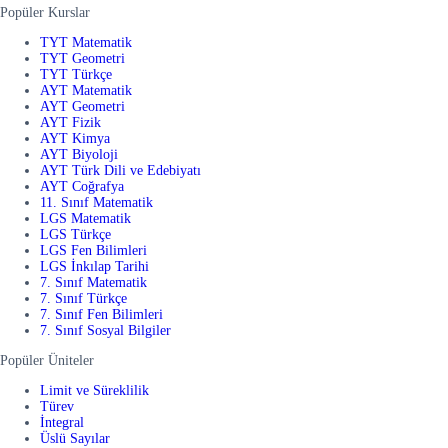
Popüler Kurslar
TYT Matematik
TYT Geometri
TYT Türkçe
AYT Matematik
AYT Geometri
AYT Fizik
AYT Kimya
AYT Biyoloji
AYT Türk Dili ve Edebiyatı
AYT Coğrafya
11. Sınıf Matematik
LGS Matematik
LGS Türkçe
LGS Fen Bilimleri
LGS İnkılap Tarihi
7. Sınıf Matematik
7. Sınıf Türkçe
7. Sınıf Fen Bilimleri
7. Sınıf Sosyal Bilgiler
Popüler Üniteler
Limit ve Süreklilik
Türev
İntegral
Üslü Sayılar