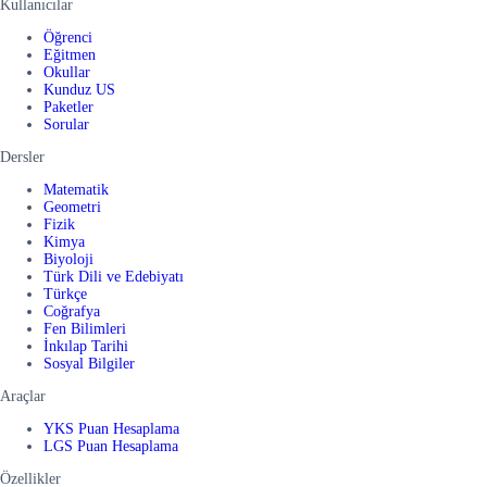
Kullanıcılar
Öğrenci
Eğitmen
Okullar
Kunduz US
Paketler
Sorular
Dersler
Matematik
Geometri
Fizik
Kimya
Biyoloji
Türk Dili ve Edebiyatı
Türkçe
Coğrafya
Fen Bilimleri
İnkılap Tarihi
Sosyal Bilgiler
Araçlar
YKS Puan Hesaplama
LGS Puan Hesaplama
Özellikler