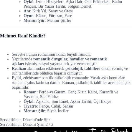
Öykü
: İzmir Hikayeleri, Aşka Dair, Onu Beklerken, Kadın
Pençesi, Bir Yazın Tarihi, Solgun Demet
Anı
: Kırk Yıl, Saray ve Ötesi
Oyun
: Kâbus, Füruzan, Fare
Mensur Şiir
: Mensur Şiirler
Mehmet Rauf Kimdir?
Servet-i Fünun romanının ikinci büyük ismidir.
Yapıtlarında
romantik duygular, hayaller ve romantik
aşkları
işlemiş, sosyal yaşama pek yer vermemiştir.
Realizm
akımından etkilenerek
psikolojik tahlillere
önem vermiş ve
ruh tahlillerinde oldukça başarılı olmuştur.
Eylül, edebiyatımızın ilk psikolojik romanıdır. Yasak aşkı konu alan
romanın şahıs kadrosu dardır. Roman, psikolojik tahliller açısından çok
başarılıdır.
Roman
: Ferda-yı Garam, Genç Kızın Kalbi, Karanfli ve
Yasemin, Son Yıldız
Öykü
: Âşıkane, Son Emel, Aşkın Tarihi, Üç Hikaye
Tiyatro
: Pençe, Cidal, Sansar
Mensur Şiir
: Siyah İnciler
Servetifünun Dönemi'nde Şiir
Servetifünun Dönemi Şiiri
2
/
2