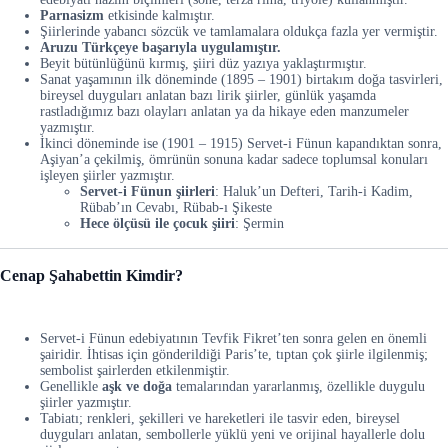
Parnasizm
etkisinde kalmıştır.
Şiirlerinde yabancı sözcük ve tamlamalara oldukça fazla yer vermiştir.
Aruzu Türkçeye başarıyla uygulamıştır.
Beyit bütünlüğünü kırmış, şiiri düz yazıya yaklaştırmıştır.
Sanat yaşamının ilk döneminde (1895 – 1901) birtakım doğa tasvirleri,
bireysel duyguları anlatan bazı lirik şiirler, günlük yaşamda
rastladığımız bazı olayları anlatan ya da hikaye eden manzumeler
yazmıştır.
İkinci döneminde ise (1901 – 1915) Servet-i Fünun kapandıktan sonra,
Aşiyan’a çekilmiş, ömrünün sonuna kadar sadece toplumsal konuları
işleyen şiirler yazmıştır.
Servet-i Fünun şiirleri
: Haluk’un Defteri, Tarih-i Kadim,
Rübab’ın Cevabı, Rübab-ı Şikeste
Hece ölçüsü ile çocuk şiiri
: Şermin
Cenap Şahabettin Kimdir?
Servet-i Fünun edebiyatının Tevfik Fikret’ten sonra gelen en önemli
şairidir. İhtisas için gönderildiği Paris’te, tıptan çok şiirle ilgilenmiş;
sembolist şairlerden etkilenmiştir.
Genellikle
aşk ve doğa
temalarından yararlanmış, özellikle duygulu
şiirler yazmıştır.
Tabiatı; renkleri, şekilleri ve hareketleri ile tasvir eden, bireysel
duyguları anlatan, sembollerle yüklü yeni ve orijinal hayallerle dolu