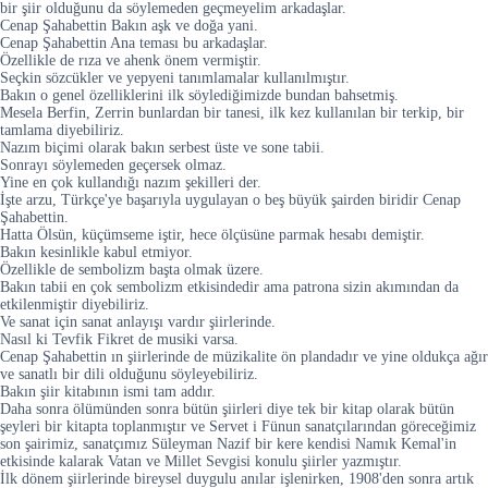
bir şiir olduğunu da söylemeden geçmeyelim arkadaşlar.
Cenap Şahabettin Bakın aşk ve doğa yani.
Cenap Şahabettin Ana teması bu arkadaşlar.
Özellikle de rıza ve ahenk önem vermiştir.
Seçkin sözcükler ve yepyeni tanımlamalar kullanılmıştır.
Bakın o genel özelliklerini ilk söylediğimizde bundan bahsetmiş.
Mesela Berfin, Zerrin bunlardan bir tanesi, ilk kez kullanılan bir terkip, bir
tamlama diyebiliriz.
Nazım biçimi olarak bakın serbest üste ve sone tabii.
Sonrayı söylemeden geçersek olmaz.
Yine en çok kullandığı nazım şekilleri der.
İşte arzu, Türkçe'ye başarıyla uygulayan o beş büyük şairden biridir Cenap
Şahabettin.
Hatta Ölsün, küçümseme iştir, hece ölçüsüne parmak hesabı demiştir.
Bakın kesinlikle kabul etmiyor.
Özellikle de sembolizm başta olmak üzere.
Bakın tabii en çok sembolizm etkisindedir ama patrona sizin akımından da
etkilenmiştir diyebiliriz.
Ve sanat için sanat anlayışı vardır şiirlerinde.
Nasıl ki Tevfik Fikret de musiki varsa.
Cenap Şahabettin ın şiirlerinde de müzikalite ön plandadır ve yine oldukça ağır
ve sanatlı bir dili olduğunu söyleyebiliriz.
Bakın şiir kitabının ismi tam addır.
Daha sonra ölümünden sonra bütün şiirleri diye tek bir kitap olarak bütün
şeyleri bir kitapta toplanmıştır ve Servet i Fünun sanatçılarından göreceğimiz
son şairimiz, sanatçımız Süleyman Nazif bir kere kendisi Namık Kemal'in
etkisinde kalarak Vatan ve Millet Sevgisi konulu şiirler yazmıştır.
İlk dönem şiirlerinde bireysel duygulu anılar işlenirken, 1908'den sonra artık