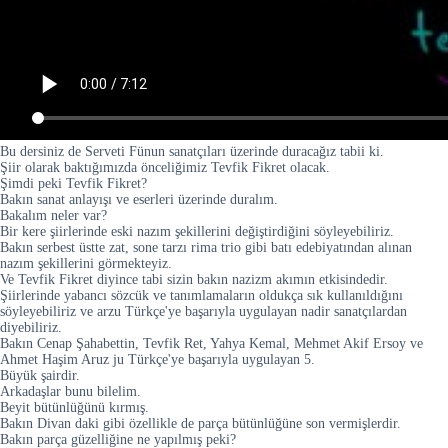
Bu dersiniz de Serveti Fünun sanatçıları üzerinde duracağız tabii ki.
Şiir olarak baktığımızda önceliğimiz Tevfik Fikret olacak.
Şimdi peki Tevfik Fikret?
Bakın sanat anlayışı ve eserleri üzerinde duralım.
Bakalım neler var?
Bir kere şiirlerinde eski nazım şekillerini değiştirdiğini söyleyebiliriz.
Bakın serbest üstte zat, sone tarzı rima trio gibi batı edebiyatından alınan
nazım şekillerini görmekteyiz.
Ve Tevfik Fikret diyince tabi sizin bakın nazizm akımın etkisindedir.
Şiirlerinde yabancı sözcük ve tanımlamaların oldukça sık kullanıldığını
söyleyebiliriz ve arzu Türkçe'ye başarıyla uygulayan nadir sanatçılardan
diyebiliriz.
Bakın Cenap Şahabettin, Tevfik Ret, Yahya Kemal, Mehmet Akif Ersoy ve
Ahmet Haşim Aruz ju Türkçe'ye başarıyla uygulayan 5.
Büyük şairdir.
Arkadaşlar bunu bilelim.
Beyit bütünlüğünü kırmış.
Bakın Divan daki gibi özellikle de parça bütünlüğüne son vermişlerdir.
Bakın parça güzelliğine ne yapılmış peki?