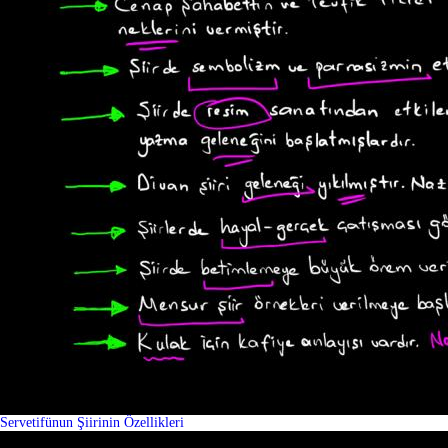
Servetifünun Şiirinin Özellikleri