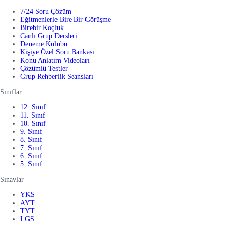
7/24 Soru Çözüm
Eğitmenlerle Bire Bir Görüşme
Birebir Koçluk
Canlı Grup Dersleri
Deneme Kulübü
Kişiye Özel Soru Bankası
Konu Anlatım Videoları
Çözümlü Testler
Grup Rehberlik Seansları
Sınıflar
12. Sınıf
11. Sınıf
10. Sınıf
9. Sınıf
8. Sınıf
7. Sınıf
6. Sınıf
5. Sınıf
Sınavlar
YKS
AYT
TYT
LGS