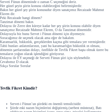
Serveti Fünun döneminde o zaman C seçeneğini deriz.
Her güzel şeyin şiirin konusu olabileceğini belirtmişlerdir.
Bakın her güzel şey şiirin konusudur diyen sanatçımız Recaizade Mahmut
Ekrem dir.
Peki Recaizade hangi dönem?
Tanzimat dönemi bakın.
Dolayısı ile Zerre den küreye kadar her şey şiirin konusu olabilir diyen
sanatçımız Recaizade Mahmut Ekrem, O da Tanzimat dönemidir.
Dolayısıyla biz bunu Servet i Fünun dönemi için diyemeyiz.
Soracağımız de seçenek olacak ama eğer de bakalım.
Karamsarlık, bıkkınlık, gerçeklerden kaçma gibi temalara yer vermişlerdir.
Tabii bunları anlatımlarının, yani bu karamsarlığın bıkkınlık ın olması,
dönemin şartlarından dolayı, özellikle de Tevfik Fikret başta olmak üzere bu
temaların yoğun olarak işlendiğini görüyoruz.
Dolayısı ile EY seçeneği de Serveti Fünun şiiri için söylenebilir.
Cevabımız D olacak.
Sıkça Sorular Sorular
Tevfik Fikret Kimdir?
Servet-i Fünun’un şiirdeki en önemli temsilcisidir.
Şiirde eski nazım biçimlerini değiştirmiş (serbest müstezat), Batı
edebiyatı nazım biçimleri (sone, terza rima, triyole) kullanmıştır.