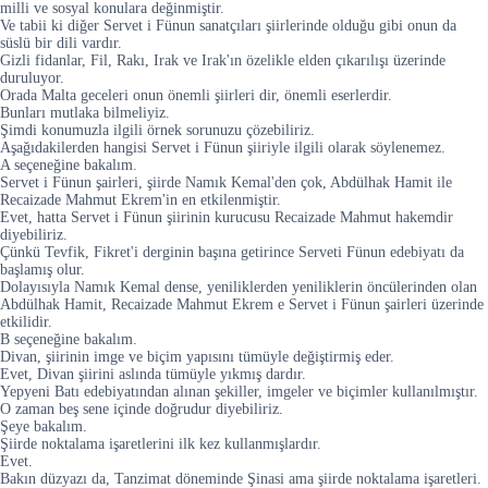
milli ve sosyal konulara değinmiştir.
Ve tabii ki diğer Servet i Fünun sanatçıları şiirlerinde olduğu gibi onun da
süslü bir dili vardır.
Gizli fidanlar, Fil, Rakı, Irak ve Irak'ın özelikle elden çıkarılışı üzerinde
duruluyor.
Orada Malta geceleri onun önemli şiirleri dir, önemli eserlerdir.
Bunları mutlaka bilmeliyiz.
Şimdi konumuzla ilgili örnek sorunuzu çözebiliriz.
Aşağıdakilerden hangisi Servet i Fünun şiiriyle ilgili olarak söylenemez.
A seçeneğine bakalım.
Servet i Fünun şairleri, şiirde Namık Kemal'den çok, Abdülhak Hamit ile
Recaizade Mahmut Ekrem'in en etkilenmiştir.
Evet, hatta Servet i Fünun şiirinin kurucusu Recaizade Mahmut hakemdir
diyebiliriz.
Çünkü Tevfik, Fikret'i derginin başına getirince Serveti Fünun edebiyatı da
başlamış olur.
Dolayısıyla Namık Kemal dense, yeniliklerden yeniliklerin öncülerinden olan
Abdülhak Hamit, Recaizade Mahmut Ekrem e Servet i Fünun şairleri üzerinde
etkilidir.
B seçeneğine bakalım.
Divan, şiirinin imge ve biçim yapısını tümüyle değiştirmiş eder.
Evet, Divan şiirini aslında tümüyle yıkmış dardır.
Yepyeni Batı edebiyatından alınan şekiller, imgeler ve biçimler kullanılmıştır.
O zaman beş sene içinde doğrudur diyebiliriz.
Şeye bakalım.
Şiirde noktalama işaretlerini ilk kez kullanmışlardır.
Evet.
Bakın düzyazı da, Tanzimat döneminde Şinasi ama şiirde noktalama işaretleri.