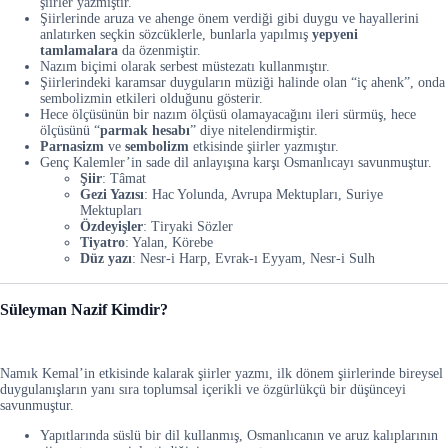
şiirler yazmıştır.
Şiirlerinde aruza ve ahenge önem verdiği gibi duygu ve hayallerini
anlatırken seçkin sözcüklerle, bunlarla yapılmış
yepyeni
tamlamalara
da özenmiştir.
Nazım biçimi olarak serbest müstezatı kullanmıştır.
Şiirlerindeki karamsar duyguların müziği halinde olan “iç ahenk”, onda
sembolizmin etkileri olduğunu gösterir.
Hece ölçüsünün bir nazım ölçüsü olamayacağını ileri sürmüş, hece
ölçüsünü “
parmak hesabı
” diye nitelendirmiştir.
Parnasizm
ve
sembolizm
etkisinde şiirler yazmıştır.
Genç Kalemler’in sade dil anlayışına karşı Osmanlıcayı savunmuştur.
Şiir
: Tâmat
Gezi Yazısı
: Hac Yolunda, Avrupa Mektupları, Suriye
Mektupları
Özdeyişler
: Tiryaki Sözler
Tiyatro
: Yalan, Körebe
Düz yazı
: Nesr-i Harp, Evrak-ı Eyyam, Nesr-i Sulh
Süleyman Nazif Kimdir?
Namık Kemal’in etkisinde kalarak şiirler yazmı, ilk dönem şiirlerinde bireysel
duygulanışların yanı sıra toplumsal içerikli ve özgürlükçü bir düşünceyi
savunmuştur.
Yapıtlarında süslü bir dil kullanmış, Osmanlıcanın ve aruz kalıplarının