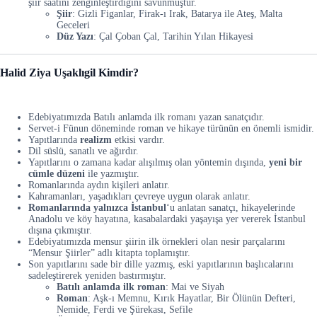
şiir saatını zenginleştirdiğini savunmuştur.
Şiir
: Gizli Figanlar, Firak-ı Irak, Batarya ile Ateş, Malta
Geceleri
Düz Yazı
: Çal Çoban Çal, Tarihin Yılan Hikayesi
Halid Ziya Uşaklıgil Kimdir?
Edebiyatımızda Batılı anlamda ilk romanı yazan sanatçıdır.
Servet-i Fünun döneminde roman ve hikaye türünün en önemli ismidir.
Yapıtlarında
realizm
etkisi vardır.
Dil süslü, sanatlı ve ağırdır.
Yapıtlarını o zamana kadar alışılmış olan yöntemin dışında,
yeni bir
cümle düzeni
ile yazmıştır.
Romanlarında aydın kişileri anlatır.
Kahramanları, yaşadıkları çevreye uygun olarak anlatır.
Romanlarında yalnızca İstanbul
‘u anlatan sanatçı, hikayelerinde
Anadolu ve köy hayatına, kasabalardaki yaşayışa yer vererek İstanbul
dışına çıkmıştır.
Edebiyatımızda mensur şiirin ilk örnekleri olan nesir parçalarını
“Mensur Şiirler” adlı kitapta toplamıştır.
Son yapıtlarını sade bir dille yazmış, eski yapıtlarının başlıcalarını
sadeleştirerek yeniden bastırmıştır.
Batılı anlamda ilk roman
: Mai ve Siyah
Roman
: Aşk-ı Memnu, Kırık Hayatlar, Bir Ölünün Defteri,
Nemide, Ferdi ve Şürekası, Sefile