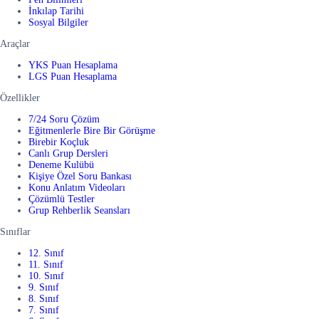
İnkılap Tarihi
Sosyal Bilgiler
Araçlar
YKS Puan Hesaplama
LGS Puan Hesaplama
Özellikler
7/24 Soru Çözüm
Eğitmenlerle Bire Bir Görüşme
Birebir Koçluk
Canlı Grup Dersleri
Deneme Kulübü
Kişiye Özel Soru Bankası
Konu Anlatım Videoları
Çözümlü Testler
Grup Rehberlik Seansları
Sınıflar
12. Sınıf
11. Sınıf
10. Sınıf
9. Sınıf
8. Sınıf
7. Sınıf