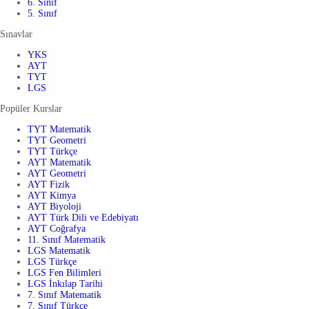
6. Sınıf
5. Sınıf
Sınavlar
YKS
AYT
TYT
LGS
Popüler Kurslar
TYT Matematik
TYT Geometri
TYT Türkçe
AYT Matematik
AYT Geometri
AYT Fizik
AYT Kimya
AYT Biyoloji
AYT Türk Dili ve Edebiyatı
AYT Coğrafya
11. Sınıf Matematik
LGS Matematik
LGS Türkçe
LGS Fen Bilimleri
LGS İnkılap Tarihi
7. Sınıf Matematik
7. Sınıf Türkçe