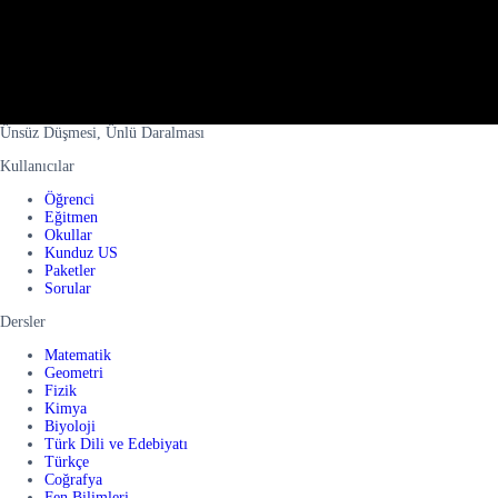
Ünsüz Düşmesi, Ünlü Daralması
Kullanıcılar
Öğrenci
Eğitmen
Okullar
Kunduz US
Paketler
Sorular
Dersler
Matematik
Geometri
Fizik
Kimya
Biyoloji
Türk Dili ve Edebiyatı
Türkçe
Coğrafya
Fen Bilimleri