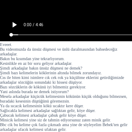
Eveeet.
Bu videomuzda da ünsüz düşmesi ve ünlü daralmasından bahsedeceğiz
arkadaşlar.
Bakın bu kısımdan yine tekrarlıyorum.
Kesinlikle en az bir soru geliyor arkadaşlar.
Şimdi arkadaşlar bakın ünsüz düşmesi ne demek?
Şimdi bazı kelimelerin köklerinin altında bilmek zorundayız.
Css ile biten kimi isimlere cık cek rok ya küçültme eklerini getirdiğimizde
arkadaşlar sözcüğün sonundaki ki hissesi düşüyor.
Bazı sözcüklerin de kökünü iyi bilmemiz gerekiyor.
Yani aslında burada ne demek istiyorum?
Mesela arkadaşlar küçücük kelimesinin kökünün küçük olduğunu bilmezsen,
buradaki kesesinin düştüğünü göremezsin.
Ya da sıcacık kelimesinin kökü sıcaktır kere düşer.
Sağlıcakla kelimesi arkadaşlar sağlıktan gelir, köye düşer.
Çabucak kelimesi arkadaşlar çabuk gelir köye düşer.
Minicik kelimesi yine siz de tahmin ediyorsunuz zaten minik gelir.
Bbc cik bu kelime çok fazla çıkmadı ama yine de söyleyelim Bebek'ten gelir
arkadaşlar ufacık kelimesi ufaktan gelir.