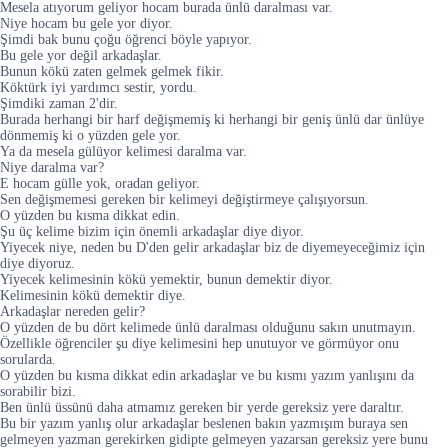
Mesela atıyorum geliyor hocam burada ünlü daralması var.
Niye hocam bu gele yor diyor.
Şimdi bak bunu çoğu öğrenci böyle yapıyor.
Bu gele yor değil arkadaşlar.
Bunun kökü zaten gelmek gelmek fikir.
Köktürk iyi yardımcı sestir, yordu.
Şimdiki zaman 2'dir.
Burada herhangi bir harf değişmemiş ki herhangi bir geniş ünlü dar ünlüye
dönmemiş ki o yüzden gele yor.
Ya da mesela gülüyor kelimesi daralma var.
Niye daralma var?
E hocam gülle yok, oradan geliyor.
Sen değişmemesi gereken bir kelimeyi değiştirmeye çalışıyorsun.
O yüzden bu kısma dikkat edin.
Şu üç kelime bizim için önemli arkadaşlar diye diyor.
Yiyecek niye, neden bu D'den gelir arkadaşlar biz de diyemeyeceğimiz için
diye diyoruz.
Yiyecek kelimesinin kökü yemektir, bunun demektir diyor.
Kelimesinin kökü demektir diye.
Arkadaşlar nereden gelir?
O yüzden de bu dört kelimede ünlü daralması olduğunu sakın unutmayın.
Özellikle öğrenciler şu diye kelimesini hep unutuyor ve görmüyor onu
sorularda.
O yüzden bu kısma dikkat edin arkadaşlar ve bu kısmı yazım yanlışını da
sorabilir bizi.
Ben ünlü üssünü daha atmamız gereken bir yerde gereksiz yere daraltır.
Bu bir yazım yanlış olur arkadaşlar beslenen bakın yazmışım buraya sen
gelmeyen yazman gerekirken gidipte gelmeyen yazarsan gereksiz yere bunu