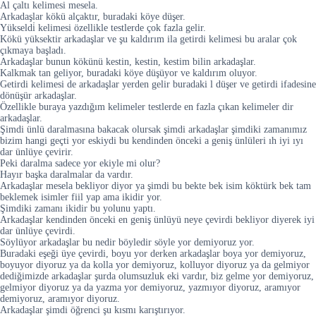
Al çaltı kelimesi mesela.
Arkadaşlar kökü alçaktır, buradaki köye düşer.
Yükseldi̇ kelimesi özellikle testlerde çok fazla gelir.
Kökü yüksektir arkadaşlar ve şu kaldırım ila getirdi kelimesi bu aralar çok
çıkmaya başladı.
Arkadaşlar bunun kökünü kestin, kestin, kestim bilin arkadaşlar.
Kalkmak tan geliyor, buradaki köye düşüyor ve kaldırım oluyor.
Getirdi kelimesi de arkadaşlar yerden gelir buradaki l düşer ve getirdi ifadesine
dönüşür arkadaşlar.
Özellikle buraya yazdığım kelimeler testlerde en fazla çıkan kelimeler dir
arkadaşlar.
Şimdi ünlü daralmasına bakacak olursak şimdi arkadaşlar şimdiki zamanımız
bizim hangi geçti yor eskiydi bu kendinden önceki a geniş ünlüleri ıh iyi ıyı
dar ünlüye çevirir.
Peki daralma sadece yor ekiyle mi olur?
Hayır başka daralmalar da vardır.
Arkadaşlar mesela bekliyor diyor ya şimdi bu bekte bek isim köktürk bek tam
beklemek isimler fiil yap ama ikidir yor.
Şimdiki zamanı ikidir bu yolunu yaptı.
Arkadaşlar kendinden önceki en geniş ünlüyü neye çevirdi bekliyor diyerek iyi
dar ünlüye çevirdi.
Söylüyor arkadaşlar bu nedir böyledir söyle yor demiyoruz yor.
Buradaki eşeği üye çevirdi, boyu yor derken arkadaşlar boya yor demiyoruz,
boyuyor diyoruz ya da kolla yor demiyoruz, kolluyor diyoruz ya da gelmiyor
dediğimizde arkadaşlar şurda olumsuzluk eki vardır, biz gelme yor demiyoruz,
gelmiyor diyoruz ya da yazma yor demiyoruz, yazmıyor diyoruz, aramıyor
demiyoruz, aramıyor diyoruz.
Arkadaşlar şimdi öğrenci şu kısmı karıştırıyor.