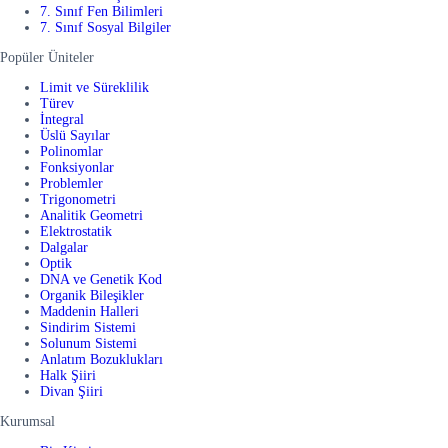
7. Sınıf Fen Bilimleri
7. Sınıf Sosyal Bilgiler
Popüler Üniteler
Limit ve Süreklilik
Türev
İntegral
Üslü Sayılar
Polinomlar
Fonksiyonlar
Problemler
Trigonometri
Analitik Geometri
Elektrostatik
Dalgalar
Optik
DNA ve Genetik Kod
Organik Bileşikler
Maddenin Halleri
Sindirim Sistemi
Solunum Sistemi
Anlatım Bozuklukları
Halk Şiiri
Divan Şiiri
Kurumsal