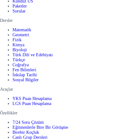
Kunduz US
Paketler
Sorular
Dersler
Matematik
Geometri
Fizik
Kimya
Biyoloji
Türk Dili ve Edebiyatı
Türkçe
Coğrafya
Fen Bilimleri
İnkılap Tarihi
Sosyal Bilgiler
Araçlar
YKS Puan Hesaplama
LGS Puan Hesaplama
Özellikler
7/24 Soru Çözüm
Eğitmenlerle Bire Bir Görüşme
Birebir Koçluk
Canlı Grup Dersleri