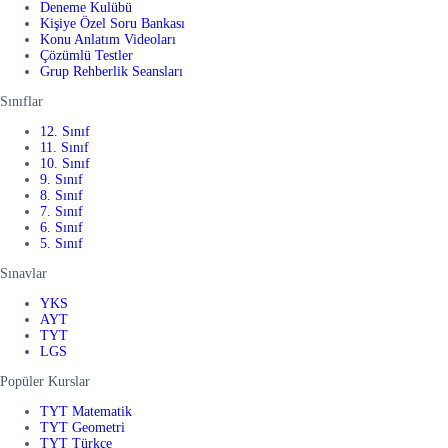
Deneme Kulübü
Kişiye Özel Soru Bankası
Konu Anlatım Videoları
Çözümlü Testler
Grup Rehberlik Seansları
Sınıflar
12. Sınıf
11. Sınıf
10. Sınıf
9. Sınıf
8. Sınıf
7. Sınıf
6. Sınıf
5. Sınıf
Sınavlar
YKS
AYT
TYT
LGS
Popüler Kurslar
TYT Matematik
TYT Geometri
TYT Türkçe