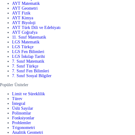
AYT Matematik
AYT Geometri
AYT Fizik
AYT Kimya
AYT Biyoloji
AYT Türk Dili ve Edebiyatı
AYT Coğrafya
11. Sınıf Matematik
LGS Matematik
LGS Türkçe
LGS Fen Bilimleri
LGS İnkılap Tarihi
7. Sınıf Matematik
7. Sınıf Türkçe
7. Sınıf Fen Bilimleri
7. Sınıf Sosyal Bilgiler
Popüler Üniteler
Limit ve Süreklilik
Türev
İntegral
Üslü Sayılar
Polinomlar
Fonksiyonlar
Problemler
Trigonometri
Analitik Geometri