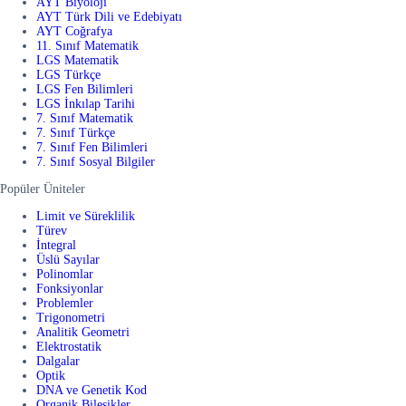
AYT Biyoloji
AYT Türk Dili ve Edebiyatı
AYT Coğrafya
11. Sınıf Matematik
LGS Matematik
LGS Türkçe
LGS Fen Bilimleri
LGS İnkılap Tarihi
7. Sınıf Matematik
7. Sınıf Türkçe
7. Sınıf Fen Bilimleri
7. Sınıf Sosyal Bilgiler
Popüler Üniteler
Limit ve Süreklilik
Türev
İntegral
Üslü Sayılar
Polinomlar
Fonksiyonlar
Problemler
Trigonometri
Analitik Geometri
Elektrostatik
Dalgalar
Optik
DNA ve Genetik Kod
Organik Bileşikler