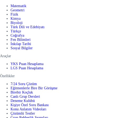
Matematik
Geometri
Fizik
Kimya
Biyoloji
Türk Dili ve Edebiyatı
Türkçe
Coğrafya
Fen Bilimleri
İnkılap Tarihi
Sosyal Bilgiler
Araçlar
YKS Puan Hesaplama
LGS Puan Hesaplama
Özellikler
7/24 Soru Çözüm
Eğitmenlerle Bire Bir Görüşme
Birebir Koçluk
Canlı Grup Dersleri
Deneme Kulübü
Kişiye Özel Soru Bankası
Konu Anlatım Videoları
Çözümlü Testler
Grup Rehberlik Seansları