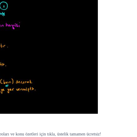
arı ve konu özetleri için tıkla, üstelik tamamen ücretsiz!