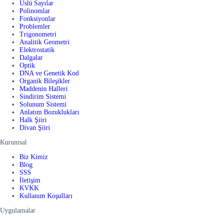
Üslü Sayılar
Polinomlar
Fonksiyonlar
Problemler
Trigonometri
Analitik Geometri
Elektrostatik
Dalgalar
Optik
DNA ve Genetik Kod
Organik Bileşikler
Maddenin Halleri
Sindirim Sistemi
Solunum Sistemi
Anlatım Bozuklukları
Halk Şiiri
Divan Şiiri
Kurumsal
Biz Kimiz
Blog
SSS
İletişim
KVKK
Kullanım Koşulları
Uygulamalar