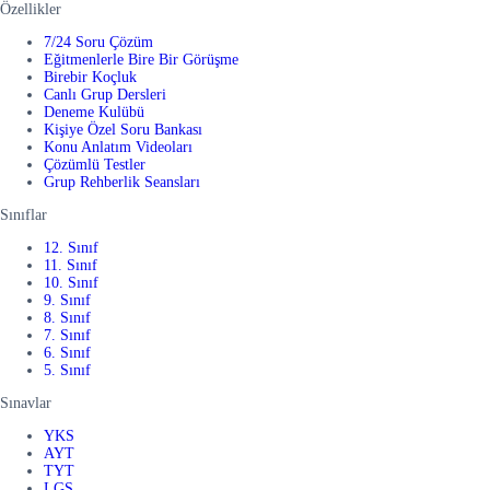
Özellikler
7/24 Soru Çözüm
Eğitmenlerle Bire Bir Görüşme
Birebir Koçluk
Canlı Grup Dersleri
Deneme Kulübü
Kişiye Özel Soru Bankası
Konu Anlatım Videoları
Çözümlü Testler
Grup Rehberlik Seansları
Sınıflar
12. Sınıf
11. Sınıf
10. Sınıf
9. Sınıf
8. Sınıf
7. Sınıf
6. Sınıf
5. Sınıf
Sınavlar
YKS
AYT
TYT
LGS