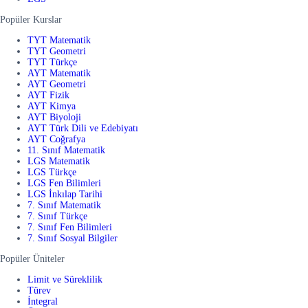
Popüler Kurslar
TYT Matematik
TYT Geometri
TYT Türkçe
AYT Matematik
AYT Geometri
AYT Fizik
AYT Kimya
AYT Biyoloji
AYT Türk Dili ve Edebiyatı
AYT Coğrafya
11. Sınıf Matematik
LGS Matematik
LGS Türkçe
LGS Fen Bilimleri
LGS İnkılap Tarihi
7. Sınıf Matematik
7. Sınıf Türkçe
7. Sınıf Fen Bilimleri
7. Sınıf Sosyal Bilgiler
Popüler Üniteler
Limit ve Süreklilik
Türev
İntegral