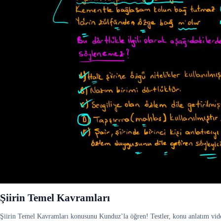
Şiirin Temel Kavramları
Şiirin Temel Kavramları konusunu Kunduz’la öğren! Testler, konu anlatım videol