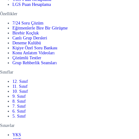
LGS Puan Hesaplama
Özellikler
7/24 Soru Çözüm
Eğitmenlerle Bire Bir Görüşme
Birebir Koçluk
Canlı Grup Dersleri
Deneme Kulübü
Kişiye Özel Soru Bankası
Konu Anlatım Videoları
Çözümlü Testler
Grup Rehberlik Seansları
Sınıflar
12. Sınıf
11. Sınıf
10. Sınıf
9. Sınıf
8. Sınıf
7. Sınıf
6. Sınıf
5. Sınıf
Sınavlar
YKS