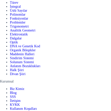
Türev
İntegral
Üslü Sayılar
Polinomlar
Fonksiyonlar
Problemler
Trigonometri
Analitik Geometri
Elektrostatik
Dalgalar
Optik
DNA ve Genetik Kod
Organik Bileşikler
Maddenin Halleri
Sindirim Sistemi
Solunum Sistemi
Anlatım Bozuklukları
Halk Şiiri
Divan Şiiri
Kurumsal
Biz Kimiz
Blog
SSS
İletişim
KVKK
Kullanım Koşulları