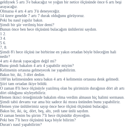
geldiysek 5 artı 3'e bakacağız ve yoğun bir netice ölçüsünde önce 6 artı beşi
arayacağız.
Olmazsa 4 artı 4 artı 3'ü deneyeceğiz.
14 üzere genelde 7 artı 7 durak olduğunu görüyoruz.
Peki bu nasıl yapılır bakın.
Şimdi bir şiir verilmiş bize demi?
Bunun önce ben hece ölçüsünü bulacağım ünlülerini saydım.
1 2.
3 4.
5 6.
7, 8.
Şimdi 8'i hece ölçüsü ise birbirine en yakın ortadan böyle bileceğim hali
nedir?
4 artı 4 durak yapacağım değil mi?
Bunu şimdi bakalım 4 artı 4 yapabilir miyim?
Kelimenin ortasına gelmeyecek ise yapabilirim.
Bakın bir, iki, 3 dört dedim.
100'ün kelimesinden sonra bakın 4 artı 4 kelimenin ortasına denk gelmedi.
Şiiri tam ortadan ikiye böldü.
O zaman 8'li hece ölçüsüyle yazılmış olan bu şiirimizin durağının dört alt artı
dört olduğunu söyleyebiliriz.
Hemen ikinci örneğimizde bakalım elma verdim almasın hiç halimi sormasın.
Şimdi tabii devamı var ama biz sadece iki mısra üstünden bunu yapabiliriz.
Hemen yine ünlülerimiz sayıp önce hece ölçüsü ölçüsünü bulacağız.
Bakın bir, iki, üç, dört, beş, altı, yedi tane ünlü saydım.
O zaman benim bu şiirim 7'li hece ölçüsüdür diyeceğim.
Peki ben 7'li hece ölçüsünü kaça böyle bilirim?
Duran'ı nasıl yapabilirim?