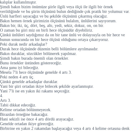
kalıplar kullanılmıştır.
Şimdi bakın bizim önümüze şiirle ilgili veya ölçü ile ilgili bir örnek
verildiğinde ve bu şiirin ölçüsünü bulun dediğinde çok pratik bir yolumuz var.
Ünlü harfleri sayacağız ve bu şekilde ölçüsünü çıkarmış olacağız.
Bakın hemen örnek şiirimizin ölçüsünü bulalım, ünlülerini sayıyorum.
Bakın bir, iki, üç, dört, beş, altı, yedi, sekiz, dokuz, on, on bir.
O zaman bu şiiri miz on birli hece ölçüsüdür diyebiliriz.
Çünkü ünlüleri saydığımız da on bir tane ünlü ve dolayısıyla on bir hece ve
bunun sonucunda on bir hece ölçüsü olduğunu ortaya çıkarıyoruz.
Peki durak nedir arkadaşlar?
Durak hece ölçüsünde düzenin belli bölümlere ayrılmasıdır.
Bakın duraklar, sözcükler bölünerek yapılmaz.
Şimdi bakın burada önemli olan örnekler.
Bunu örnekler üstünden göstereceğiz.
Ama şunu iyi bileceğiz.
Mesela 7'li hece ölçüsünde genelde 4 artı 3.
Peki neden 4 artı üç.
Çünkü genelde arkadaşlar duraklar.
Yani bir şiiri ortadan ikiye bölecek şekilde ayarlanmıştır.
Yani 7'li ise en yakın iki rakamı seçeceğiz.
4.
Artı 3.
Tabii dikkat edeceğiz.
Kelime ortadan bölünmeyecek.
Birazdan örneğine bakacağız.
Hani sekizli ise önce 4 artı dördü arayacağız.
Genelde ortadan ikiye göreceğiz.
Birbirine en yakın 2 rakamdan başlayacağız veya 4 artı 4 kelime ortasına denk