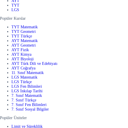
AYT
TYT
LGS
Popüler Kurslar
TYT Matematik
TYT Geometri
TYT Türkçe
AYT Matematik
AYT Geometri
AYT Fizik
AYT Kimya
AYT Biyoloji
AYT Türk Dili ve Edebiyatı
AYT Coğrafya
11. Sınıf Matematik
LGS Matematik
LGS Türkçe
LGS Fen Bilimleri
LGS İnkılap Tarihi
7. Sınıf Matematik
7. Sınıf Türkçe
7. Sınıf Fen Bilimleri
7. Sınıf Sosyal Bilgiler
Popüler Üniteler
Limit ve Süreklilik