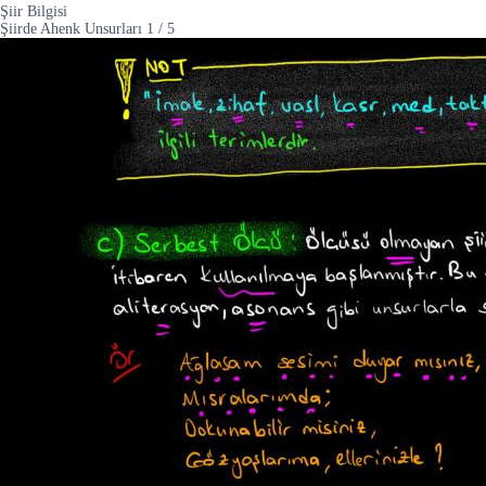
Şiir Bilgisi
Şiirde Ahenk Unsurları
1
/
5