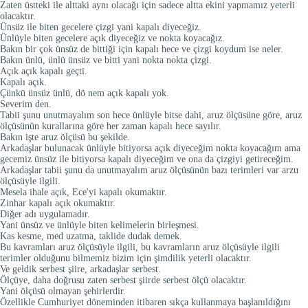
Zaten üstteki ile alttaki aynı olacağı için sadece altta ekini yapmamız yeterli
olacaktır.
Ünsüz ile biten gecelere çizgi yani kapalı diyeceğiz.
Ünlüyle biten gecelere açık diyeceğiz ve nokta koyacağız.
Bakın bir çok ünsüz de bittiği için kapalı hece ve çizgi koydum ise neler.
Bakın ünlü, ünlü ünsüz ve bitti yani nokta nokta çizgi.
Açık açık kapalı geçti.
Kapalı açık.
Çünkü ünsüz ünlü, dö nem açık kapalı yok.
Severim den.
Tabii şunu unutmayalım son hece ünlüyle bitse dahi, aruz ölçüsüne göre, aruz
ölçüsünün kurallarına göre her zaman kapalı hece sayılır.
Bakın işte aruz ölçüsü bu şekilde.
Arkadaşlar bulunacak ünlüyle bitiyorsa açık diyeceğim nokta koyacağım ama
gecemiz ünsüz ile bitiyorsa kapalı diyeceğim ve ona da çizgiyi getireceğim.
Arkadaşlar tabii şunu da unutmayalım aruz ölçüsünün bazı terimleri var arzu
ölçüsüyle ilgili.
Mesela ihale açık, Ece'yi kapalı okumaktır.
Zinhar kapalı açık okumaktır.
Diğer adı uygulamadır.
Yani ünsüz ve ünlüyle biten kelimelerin birleşmesi.
Kas kesme, med uzatma, taklide dudak demek.
Bu kavramları aruz ölçüsüyle ilgili, bu kavramların aruz ölçüsüyle ilgili
terimler olduğunu bilmemiz bizim için şimdilik yeterli olacaktır.
Ve geldik serbest şiire, arkadaşlar serbest.
Ölçüye, daha doğrusu zaten serbest şiirde serbest ölçü olacaktır.
Yani ölçüsü olmayan şehirlerdir.
Özellikle Cumhuriyet döneminden itibaren sıkça kullanmaya başlanıldığını