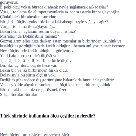
görüyoruz.
E peki ölçü yoksa buradaki ahenk neyle sağlanacak arkadaşlar?
Vurgu, tonlama ile ali operasyonlarla az sonra ısrarla bir sağlayacağız.
Çünkü ölçü bir ahenk unsurudur.
Bir şiirin ölçüsü yoksa biz buradaki ahengi neyle sağlayacağız?
Vurgu, tonlama ile sağlayacağız.
Bakın hemen ağlasam sesimi duyar mısınız?
Mısralarında Dokunabilir misiniz?
Gözyaşlarım ellerinize derken zaten mısralar ın birbirinden uzunluk ve
kısaldığını gördüğümüzde farklı olduğunu hemen anlıyoruz ister istemez.
Hece ölçüsünde farklı olduğunu görüyoruz.
Yani bakın serbest ölçü ölçüsü yok.
1, 2, 3, 4, 5, 6, 7, 8, 9, 10 on birle ölçü var.
Bir, iki, üç, dört, beş de hece var.
Bakın bir ve iki birbirinden farklı oldu.
Dolayısıyla bu şiirin ölçüsü yok.
Dediğim gibi sadece dış görünüşüne bakarak da bunu anlayabiliriz.
Ve bu şekilde ahenk unsurlarından ölçü konusunu bitirmiş olduk.
Bir sonraki dersimiz de görüşmek üzere.
Sıkça Sorular Sorular
Türk şiirinde kullanılan ölçü çeşitleri nelerdir?
Hece ölçüsü, aruz ölçüsü ve serbest ölçü.