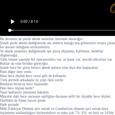
Bu dersimiz de şiirde ahenk unsurları üzerinde duracağız.
Şimdi şiirde ahenk dediğimizde ani seslerin kulağa hoş gelmesiyle ortaya çıkan
bir durum olduğunu söyleyebiliriz.
Ve ahenk unsurları dediğimizde işte şiirin ölçüsünü, kafilesini, hedefini
düşüneceğiz.
Tabii bunun yanında Ali operasyonları var, az hasar var, sözcük tekrarları var.
Bunlar da yine birlikte göreceğiz.
Şimdi önce bir şiirin birinci ahenk unsuru olan ölçü den başlayalım.
Hani diğer ismi vezin.
Hani hece ölçüsü hece vezni gibi de kullanılır.
Türk şiirinde arkadaşlar üç çeşit ölçü vardır.
Bunların birincisi hece ölçüsüdür.
Peki hece ölçüsü nedir?
Nasıl kullanılır isterseniz bakalım.
Mısralar daki hece sayısının eşitliğine dayanan milli bir ölçüdür hece ölçüsü.
Özellikle de İslam öncesi şiirde.
Halk şiirinde.
Milli Edebiyat Dönemi şiiri mizde ve Cumhuriyet dönemi şiiri mizde hece
ölçüsünün kullanıldığını söyleyebiliriz ve daha çok 7'li, 8'li, on birli ve 14'lük