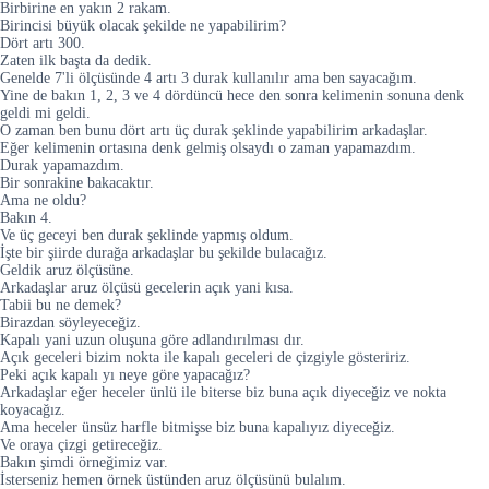
Birbirine en yakın 2 rakam.
Birincisi büyük olacak şekilde ne yapabilirim?
Dört artı 300.
Zaten ilk başta da dedik.
Genelde 7'li ölçüsünde 4 artı 3 durak kullanılır ama ben sayacağım.
Yine de bakın 1, 2, 3 ve 4 dördüncü hece den sonra kelimenin sonuna denk
geldi mi geldi.
O zaman ben bunu dört artı üç durak şeklinde yapabilirim arkadaşlar.
Eğer kelimenin ortasına denk gelmiş olsaydı o zaman yapamazdım.
Durak yapamazdım.
Bir sonrakine bakacaktır.
Ama ne oldu?
Bakın 4.
Ve üç geceyi ben durak şeklinde yapmış oldum.
İşte bir şiirde durağa arkadaşlar bu şekilde bulacağız.
Geldik aruz ölçüsüne.
Arkadaşlar aruz ölçüsü gecelerin açık yani kısa.
Tabii bu ne demek?
Birazdan söyleyeceğiz.
Kapalı yani uzun oluşuna göre adlandırılması dır.
Açık geceleri bizim nokta ile kapalı geceleri de çizgiyle gösteririz.
Peki açık kapalı yı neye göre yapacağız?
Arkadaşlar eğer heceler ünlü ile biterse biz buna açık diyeceğiz ve nokta
koyacağız.
Ama heceler ünsüz harfle bitmişse biz buna kapalıyız diyeceğiz.
Ve oraya çizgi getireceğiz.
Bakın şimdi örneğimiz var.
İsterseniz hemen örnek üstünden aruz ölçüsünü bulalım.