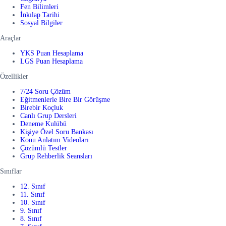
Fen Bilimleri
İnkılap Tarihi
Sosyal Bilgiler
Araçlar
YKS Puan Hesaplama
LGS Puan Hesaplama
Özellikler
7/24 Soru Çözüm
Eğitmenlerle Bire Bir Görüşme
Birebir Koçluk
Canlı Grup Dersleri
Deneme Kulübü
Kişiye Özel Soru Bankası
Konu Anlatım Videoları
Çözümlü Testler
Grup Rehberlik Seansları
Sınıflar
12. Sınıf
11. Sınıf
10. Sınıf
9. Sınıf
8. Sınıf