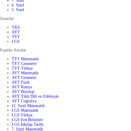
7. Sınıf
6. Sınıf
5. Sınıf
Sınavlar
YKS
AYT
TYT
LGS
Popüler Kurslar
TYT Matematik
TYT Geometri
TYT Türkçe
AYT Matematik
AYT Geometri
AYT Fizik
AYT Kimya
AYT Biyoloji
AYT Türk Dili ve Edebiyatı
AYT Coğrafya
11. Sınıf Matematik
LGS Matematik
LGS Türkçe
LGS Fen Bilimleri
LGS İnkılap Tarihi
7. Sınıf Matematik