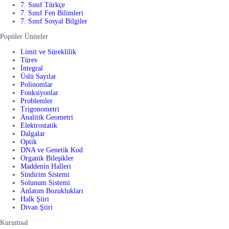
7. Sınıf Türkçe
7. Sınıf Fen Bilimleri
7. Sınıf Sosyal Bilgiler
Popüler Üniteler
Limit ve Süreklilik
Türev
İntegral
Üslü Sayılar
Polinomlar
Fonksiyonlar
Problemler
Trigonometri
Analitik Geometri
Elektrostatik
Dalgalar
Optik
DNA ve Genetik Kod
Organik Bileşikler
Maddenin Halleri
Sindirim Sistemi
Solunum Sistemi
Anlatım Bozuklukları
Halk Şiiri
Divan Şiiri
Kurumsal