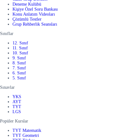
Deneme Kulübü
Kişiye Özel Soru Bankası
Konu Anlatım Videoları
Çözümlü Testler
Grup Rehberlik Seansları
Sınıflar
12. Sınıf
11. Sınıf
10. Sınıf
9. Sınıf
8. Sınıf
7. Sınıf
6. Sınıf
5. Sınıf
Sınavlar
YKS
AYT
TYT
LGS
Popüler Kurslar
TYT Matematik
TYT Geometri