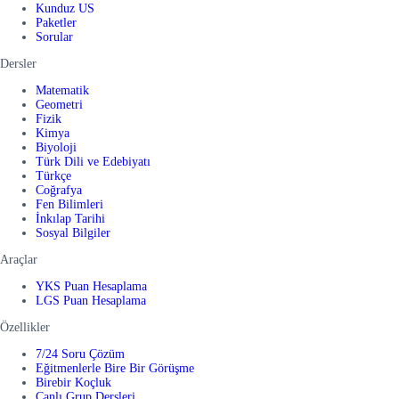
Kunduz US
Paketler
Sorular
Dersler
Matematik
Geometri
Fizik
Kimya
Biyoloji
Türk Dili ve Edebiyatı
Türkçe
Coğrafya
Fen Bilimleri
İnkılap Tarihi
Sosyal Bilgiler
Araçlar
YKS Puan Hesaplama
LGS Puan Hesaplama
Özellikler
7/24 Soru Çözüm
Eğitmenlerle Bire Bir Görüşme
Birebir Koçluk
Canlı Grup Dersleri