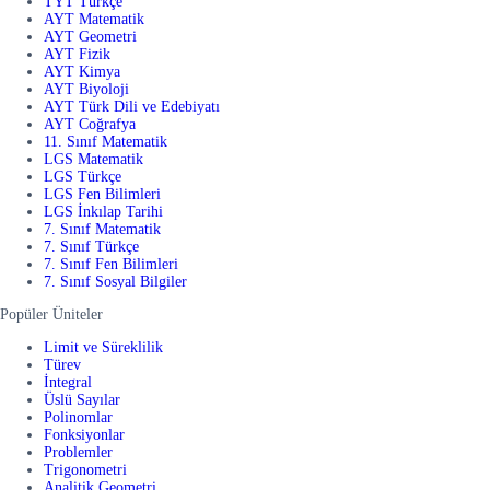
TYT Türkçe
AYT Matematik
AYT Geometri
AYT Fizik
AYT Kimya
AYT Biyoloji
AYT Türk Dili ve Edebiyatı
AYT Coğrafya
11. Sınıf Matematik
LGS Matematik
LGS Türkçe
LGS Fen Bilimleri
LGS İnkılap Tarihi
7. Sınıf Matematik
7. Sınıf Türkçe
7. Sınıf Fen Bilimleri
7. Sınıf Sosyal Bilgiler
Popüler Üniteler
Limit ve Süreklilik
Türev
İntegral
Üslü Sayılar
Polinomlar
Fonksiyonlar
Problemler
Trigonometri
Analitik Geometri