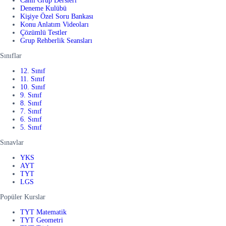
Canlı Grup Dersleri
Deneme Kulübü
Kişiye Özel Soru Bankası
Konu Anlatım Videoları
Çözümlü Testler
Grup Rehberlik Seansları
Sınıflar
12. Sınıf
11. Sınıf
10. Sınıf
9. Sınıf
8. Sınıf
7. Sınıf
6. Sınıf
5. Sınıf
Sınavlar
YKS
AYT
TYT
LGS
Popüler Kurslar
TYT Matematik
TYT Geometri