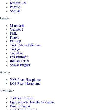
Kunduz US
Paketler
Sorular
Dersler
Matematik
Geometri
Fizik
Kimya
Biyoloji
Türk Dili ve Edebiyatı
Türkçe
Coğrafya
Fen Bilimleri
İnkılap Tarihi
Sosyal Bilgiler
Araçlar
YKS Puan Hesaplama
LGS Puan Hesaplama
Özellikler
7/24 Soru Çözüm
Eğitmenlerle Bire Bir Görüşme
Birebir Koçluk