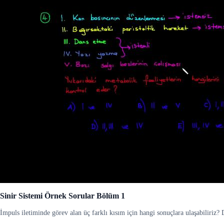
Sinir Sistemi Örnek Sorular Bölüm 1
İmpuls iletiminde görev alan üç farklı kısım için hangi sonuçlara ulaşabiliriz?