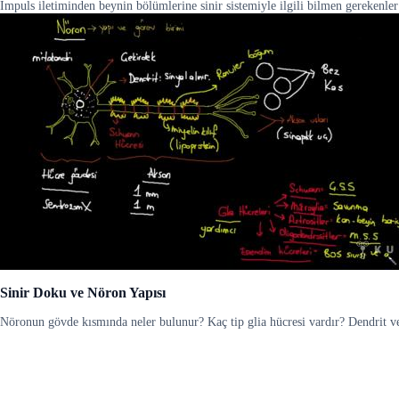
İmpuls iletiminden beynin bölümlerine sinir sistemiyle ilgili bilmen gerekenle
Sinir Doku ve Nöron Yapısı
Nöronun gövde kısmında neler bulunur? Kaç tip glia hücresi vardır? Dendrit 