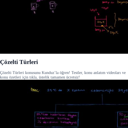
Çözelti Türleri
Çözelti Türleri konusunu Kunduz’la öğren! Testler, konu anlatım videoları ve
konu özetleri için tıkla, üstelik tamamen ücretsiz!