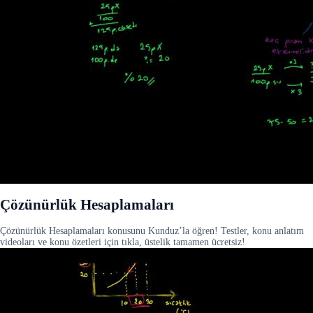
Çözünürlük Hesaplamaları
Çözünürlük Hesaplamaları konusunu Kunduz’la öğren! Testler, konu anlatım
videoları ve konu özetleri için tıkla, üstelik tamamen ücretsiz!