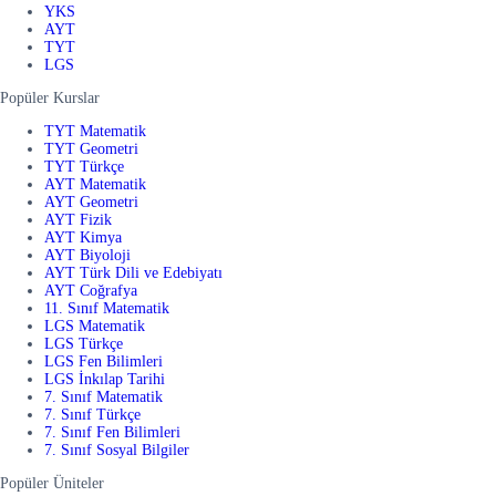
YKS
AYT
TYT
LGS
Popüler Kurslar
TYT Matematik
TYT Geometri
TYT Türkçe
AYT Matematik
AYT Geometri
AYT Fizik
AYT Kimya
AYT Biyoloji
AYT Türk Dili ve Edebiyatı
AYT Coğrafya
11. Sınıf Matematik
LGS Matematik
LGS Türkçe
LGS Fen Bilimleri
LGS İnkılap Tarihi
7. Sınıf Matematik
7. Sınıf Türkçe
7. Sınıf Fen Bilimleri
7. Sınıf Sosyal Bilgiler
Popüler Üniteler