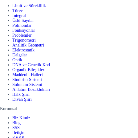
Limit ve Süreklilik
Türev
İntegral
Üslü Sayılar
Polinomlar
Fonksiyonlar
Problemler
Trigonometri
Analitik Geometri
Elektrostatik
Dalgalar
Optik
DNA ve Genetik Kod
Organik Bileşikler
Maddenin Halleri
Sindirim Sistemi
Solunum Sistemi
Anlatım Bozuklukları
Halk Şiiri
Divan Şiiri
Kurumsal
Biz Kimiz
Blog
SSS
İletişim
KVKK