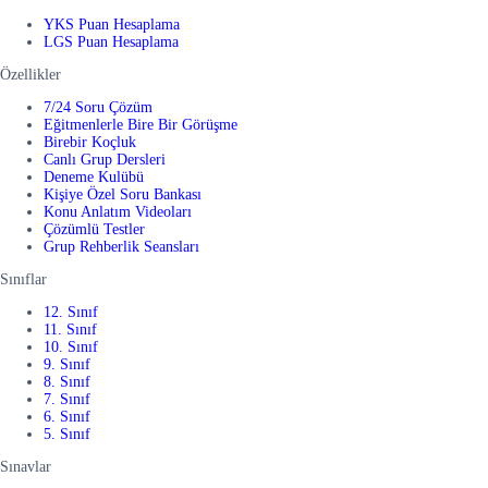
YKS Puan Hesaplama
LGS Puan Hesaplama
Özellikler
7/24 Soru Çözüm
Eğitmenlerle Bire Bir Görüşme
Birebir Koçluk
Canlı Grup Dersleri
Deneme Kulübü
Kişiye Özel Soru Bankası
Konu Anlatım Videoları
Çözümlü Testler
Grup Rehberlik Seansları
Sınıflar
12. Sınıf
11. Sınıf
10. Sınıf
9. Sınıf
8. Sınıf
7. Sınıf
6. Sınıf
5. Sınıf
Sınavlar