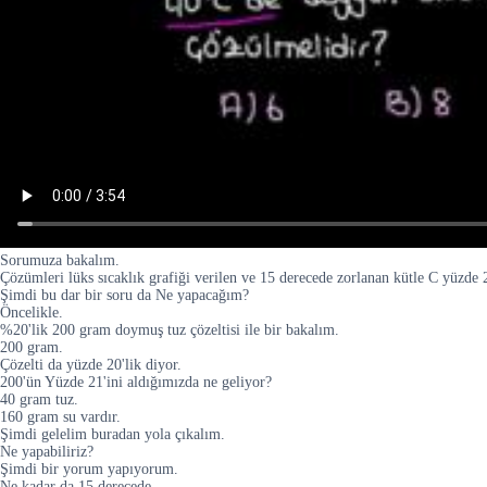
Sorumuza bakalım.
Çözümleri lüks sıcaklık grafiği verilen ve 15 derecede zorlanan kütle C yüzde 
Şimdi bu dar bir soru da Ne yapacağım?
Öncelikle.
%20'lik 200 gram doymuş tuz çözeltisi ile bir bakalım.
200 gram.
Çözelti da yüzde 20'lik diyor.
200'ün Yüzde 21'ini aldığımızda ne geliyor?
40 gram tuz.
160 gram su vardır.
Şimdi gelelim buradan yola çıkalım.
Ne yapabiliriz?
Şimdi bir yorum yapıyorum.
Ne kadar da 15 derecede.