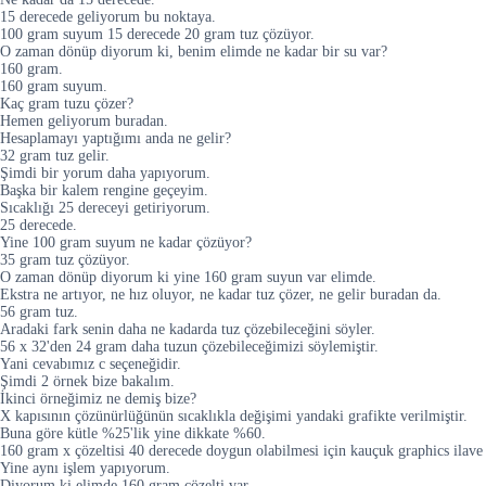
15 derecede geliyorum bu noktaya.
100 gram suyum 15 derecede 20 gram tuz çözüyor.
O zaman dönüp diyorum ki, benim elimde ne kadar bir su var?
160 gram.
160 gram suyum.
Kaç gram tuzu çözer?
Hemen geliyorum buradan.
Hesaplamayı yaptığımı anda ne gelir?
32 gram tuz gelir.
Şimdi bir yorum daha yapıyorum.
Başka bir kalem rengine geçeyim.
Sıcaklığı 25 dereceyi getiriyorum.
25 derecede.
Yine 100 gram suyum ne kadar çözüyor?
35 gram tuz çözüyor.
O zaman dönüp diyorum ki yine 160 gram suyun var elimde.
Ekstra ne artıyor, ne hız oluyor, ne kadar tuz çözer, ne gelir buradan da.
56 gram tuz.
Aradaki fark senin daha ne kadarda tuz çözebileceğini söyler.
56 x 32'den 24 gram daha tuzun çözebileceğimizi söylemiştir.
Yani cevabımız c seçeneğidir.
Şimdi 2 örnek bize bakalım.
İkinci örneğimiz ne demiş bize?
X kapısının çözünürlüğünün sıcaklıkla değişimi yandaki grafikte verilmiştir.
Buna göre kütle %25'lik yine dikkate %60.
160 gram x çözeltisi 40 derecede doygun olabilmesi için kauçuk graphics ilave 
Yine aynı işlem yapıyorum.
Diyorum ki elimde 160 gram çözelti var.