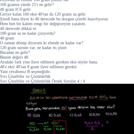
160 gramın yüzde 25'i ne gelir?
40 gram ICS gelir.
Geriye kalan 160 eksi 40'tan da 120 gramı su gelir.
Şimdi bana diyor ki 40 derecede bu doygun çözelti hazırlıyoruz.
Hem ben bir kalem rengi bir değiştireyim yazalım.
40 derecede dikkat et.
100 gram su ne kadar çiziyordu?
40 gram.
O zaman dönüp diyorum ki elimde ne kadar var?
120 gram suyum var, ne kadar its çözer.
Buradan ne gelir?
Benim değeri 48.
Aradaki fark yine ilave edilmesi gereken eksi söyler bana.
48'e eksi 40'tan 8 gram ilave edilmesi gerekir.
Yani cevabımız B seçeneğidir.
Sıvı Çözeltiler ve Çözünürlük
Sıvı Çözeltiler ve Çözünürlük Örnek Sorular
4
/
4