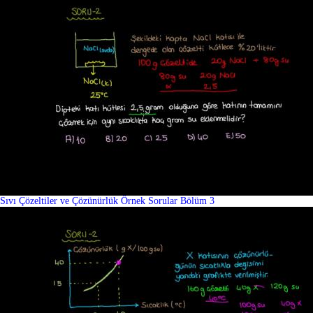
Sıvı Çözeltiler ve Çözünürlük Örnek Sorular Bölüm 3