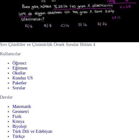
Sıvı Çözeltiler ve Çözünürlük Örnek Sorular Bölüm 4
Kullanıcılar
Öğrenci
Eğitmen
Okullar
Kunduz US
Paketler
Sorular
Dersler
Matematik
Geometri
Fizik
Kimya
Biyoloji
Türk Dili ve Edebiyatı
Türkçe