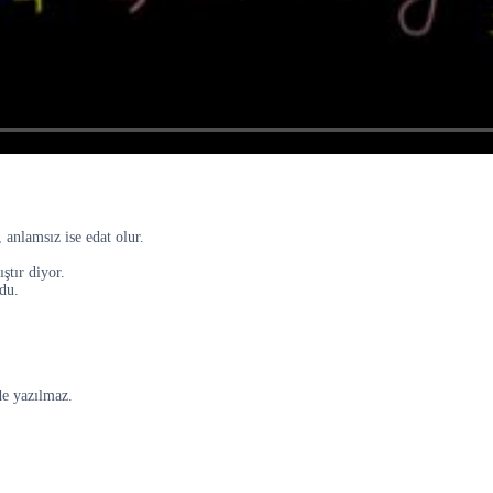
 anlamsız ise edat olur.
ştır diyor.
du.
de yazılmaz.