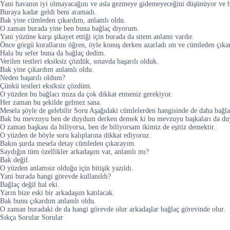
Yani havanın iyi olmayacağını ve asla gezmeye gidemeyeceğini düşünüyor ve b
Buraya kadar geldi beni aramadı.
Bak yine cümleden çıkardım, anlamlı oldu.
O zaman burada yine ben buna bağlaç diyorum.
Yani yüzüne karşı şikayet ettiği için burada da sitem anlamı vardır.
Önce görgü kurallarını öğren, öyle konuş derken azarladı ım ve cümleden çık
Hala bu sefer buna da bağlaç dedim.
Verilen testleri eksiksiz çözdük, sınavda başarılı olduk.
Bak yine çıkardım anlamlı oldu.
Neden başarılı oldum?
Çünkü testleri eksiksiz çözdüm.
O yüzden bu bağlacı mıza da çok dikkat etmeniz gerekiyor.
Her zaman bu şekilde gelmez sana.
Mesela şöyle de gelebilir Soru Aşağıdaki cümlelerden hangisinde de daha bağlacı
Bak bu mevzuyu ben de duydum derken demek ki bu mevzuyu başkaları da d
O zaman başkası da biliyorsa, ben de biliyorsam ikimiz de eşitiz demektir.
O yüzden de böyle soru kalıplarına dikkat ediyoruz.
Bakın şurda mesela detay cümleden çıkarayım.
Saydığın tüm özellikler arkadaşım var, anlamlı mı?
Bak değil.
O yüzden anlamsız olduğu için bitişik yazıldı.
Yani burada hangi görevde kullanıldı?
Bağlaç değil hal eki.
Yarın bize eski bir arkadaşım katılacak.
Bak bunu çıkardım anlamlı oldu.
O zaman buradaki de da hangi görevde olur arkadaşlar bağlaç görevinde olur.
Sıkça Sorular Sorular