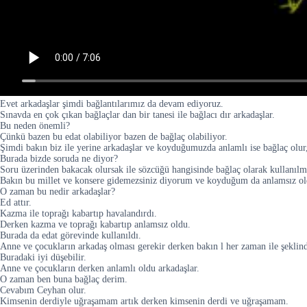
Evet arkadaşlar şimdi bağlantılarımız da devam ediyoruz.
Sınavda en çok çıkan bağlaçlar dan bir tanesi ile bağlacı dır arkadaşlar.
Bu neden önemli?
Çünkü bazen bu edat olabiliyor bazen de bağlaç olabiliyor.
Şimdi bakın biz ile yerine arkadaşlar ve koyduğumuzda anlamlı ise bağlaç olur,
Burada bizde soruda ne diyor?
Soru üzerinden bakacak olursak ile sözcüğü hangisinde bağlaç olarak kullanılmı
Bakın bu millet ve konsere gidemezsiniz diyorum ve koyduğum da anlamsız ol
O zaman bu nedir arkadaşlar?
Ed attır.
Kazma ile toprağı kabartıp havalandırdı.
Derken kazma ve toprağı kabartıp anlamsız oldu.
Burada da edat görevinde kullanıldı.
Anne ve çocukların arkadaş olması gerekir derken bakın l her zaman ile şeklin
Buradaki iyi düşebilir.
Anne ve çocukların derken anlamlı oldu arkadaşlar.
O zaman ben buna bağlaç derim.
Cevabım Ceyhan olur.
Kimsenin derdiyle uğraşamam artık derken kimsenin derdi ve uğraşamam.