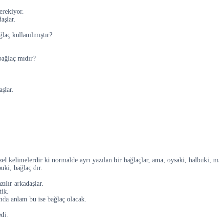
erekiyor.
aşlar.
laç kullanılmıştır?
bağlaç mıdır?
şlar.
el kelimelerdir ki normalde ayrı yazılan bir bağlaçlar, ama, oysaki, halbuki, m
uki, bağlaç dır.
zılır arkadaşlar.
tik.
mda anlam bu ise bağlaç olacak.
di.