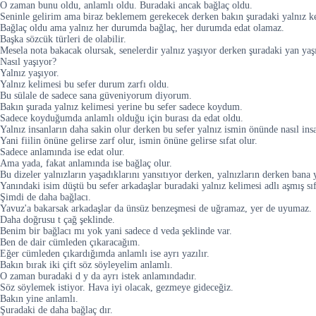
O zaman bunu oldu, anlamlı oldu. Buradaki ancak bağlaç oldu.
Seninle gelirim ama biraz beklemem gerekecek derken bakın şuradaki yalnız k
Bağlaç oldu ama yalnız her durumda bağlaç, her durumda edat olamaz.
Başka sözcük türleri de olabilir.
Mesela nota bakacak olursak, senelerdir yalnız yaşıyor derken şuradaki yan yaşıy
Nasıl yaşıyor?
Yalnız yaşıyor.
Yalnız kelimesi bu sefer durum zarfı oldu.
Bu sülale de sadece sana güveniyorum diyorum.
Bakın şurada yalnız kelimesi yerine bu sefer sadece koydum.
Sadece koyduğumda anlamlı olduğu için burası da edat oldu.
Yalnız insanların daha sakin olur derken bu sefer yalnız ismin önünde nasıl insa
Yani fiilin önüne gelirse zarf olur, ismin önüne gelirse sıfat olur.
Sadece anlamında ise edat olur.
Ama yada, fakat anlamında ise bağlaç olur.
Bu dizeler yalnızların yaşadıklarını yansıtıyor derken, yalnızların derken bana 
Yanındaki isim düştü bu sefer arkadaşlar buradaki yalnız kelimesi adlı aşmış sı
Şimdi de daha bağlacı.
Yavuz'a bakarsak arkadaşlar da ünsüz benzeşmesi de uğramaz, yer de uyumaz.
Daha doğrusu t çağ şeklinde.
Benim bir bağlacı mı yok yani sadece d veda şeklinde var.
Ben de dair cümleden çıkaracağım.
Eğer cümleden çıkardığımda anlamlı ise ayrı yazılır.
Bakın bırak iki çift söz söyleyelim anlamlı.
O zaman buradaki d y da ayrı istek anlamındadır.
Söz söylemek istiyor. Hava iyi olacak, gezmeye gideceğiz.
Bakın yine anlamlı.
Şuradaki de daha bağlaç dır.