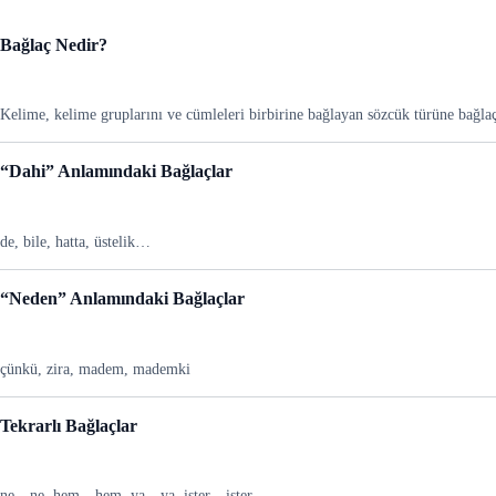
Bağlaç Nedir?
Kelime, kelime gruplarını ve cümleleri birbirine bağlayan sözcük türüne bağlaç
“Dahi” Anlamındaki Bağlaçlar
de, bile, hatta, üstelik…
“Neden” Anlamındaki Bağlaçlar
çünkü, zira, madem, mademki
Tekrarlı Bağlaçlar
ne…ne, hem…hem, ya…ya, ister…ister