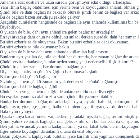
Anlamsız edat dostları ve uzun süredir görüşmüyor edat olduğu arkadaşlar.
Yani İlinin bağlaç olabilmesi için yerine beni ve koyduğumda anlamlı olması g
Şimdi bile ve dahi bağlacı na bakacak olursak şimdi benim de bağlacı var arkad
Bu de bağlacı bazen soruda şu şekilde geliyor.
Aşağıdaki cümlelerin hangisinde de bağlacı ile aynı anlamda kullanılmış bir bağ
Diyebiliyor.
O yüzden de bile, dahi aynı anlamlara gelen bağlaç tır arkadaşlar.
En iyi arkadaşı dahi onun ne olduğunu anladı derken şuradaki dahi her zaman 
Bu şiiri ezberle se de okuyamaz. Bakın bu şiiri ezberle se dahi okuyamaz.
Bu şiiri ezberle se bile okuyamaz bakın.
O yüzden de bile ve dahi aynı anlamda kullanılan bağlamıştır.
Bunların ayrı yazılan de, bile ve dahi her durumda, her zaman bağlaç dır arkada
Çünkü vezire arkadaşlar, bunlar neden sonuç yani nedensellik ilişkisi kurar?
Çünkü irade her zaman, her durumda bağlamıştır.
Diyete başlamalıyım çünkü sağlığım bozulmaya başladı.
Bakın şuradaki çünkü bağlaç dır.
Sizinle gelemem çünkü zamanım yok derken yine çünkü bağlamıştır.
Bakın şuradaki ile bağlaç değildir.
Çünkü sizin ve gelemem dediğimde anlamsız oldu edat diyeceğiz.
Bu eşyaları yanımızı alalım zira yani, çünkü ihtiyacımız olabilir.
Bunlar her durumda bağlaç dır arkadaşlar oysa, oysaki, halbuki, bakın şunlar öz
bağlamıştır, yine, eşe, gitmiş, halbuki, dinlenmeye, ihtiyacı, vardı, derken, halb
Hala oyun oynuyor.
Oysaki dünya kadar, ödevi var, derken, şuradaki, oysaki bağlaç terimi bitişik ya
Şimdi yalnız ve ancak bağlaçlar ona gelecek olursam bunları edat da da işlemiş
Ben yalnız ve ancak yerine arkadaşlar, ama, ya da, fakat kelimelerini koyduğu
Eğer sadece koyduğumda anlamlı olursa da edat oluyordu.
Bakın gökyüzünü kaplayacak bulutlar iyice karardı ama yağmura dönüşmedi de