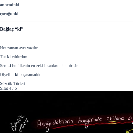
anneminki
çocuğunki
Bağlaç “ki”
Her zaman ayrı yazılır.
Tut
ki
çıldırdım.
Sen
ki
bu ülkenin en zeki insanlarından birisin.
Diyelim
ki
başaramadık.
Sözcük Türleri
Sıfat
4
/
5