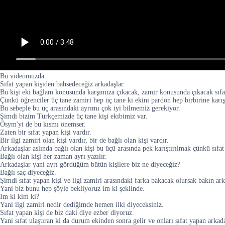
Bu videomuzda.
Sıfat yapan kişiden bahsedeceğiz arkadaşlar.
Bu kişi eki bağlam konusunda karşımıza çıkacak, zamir konusunda çıkacak sıfa
Çünkü öğrenciler üç tane zamiri hep üç tane ki ekini pardon hep birbirine karış
Bu sebeple bu üç arasındaki ayrımı çok iyi bilmemiz gerekiyor.
Şimdi bizim Türkçemizde üç tane kişi ekibimiz var.
Ösym'yi de bu kısmı önemser.
Zaten bir sıfat yapan kişi vardır.
Bir ilgi zamiri olan kişi vardır, bir de bağlı olan kişi vardır.
Arkadaşlar aslında bağlı olan kişi bu üçü arasında pek karıştırılmak çünkü sıfat y
Bağlı olan kişi her zaman ayrı yazılır.
Arkadaşlar yani ayrı gördüğüm bütün kişilere biz ne diyeceğiz?
Bağlı saç diyeceğiz.
Şimdi sıfat yapan kişi ve ilgi zamiri arasındaki farka bakacak olursak bakın a
Yani biz bunu hep şöyle bekliyoruz im ki şeklinde.
Im ki kim ki?
Yani ilgi zamiri nedir dediğimde hemen ilki diyeceksiniz.
Sıfat yapan kişi de biz daki diye ezber diyoruz.
Yani sıfat ulaştıran ki da durum ekinden sonra gelir ve onları sıfat yapan arkadaş