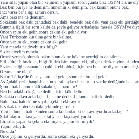
Yani sıfat yapan olan bir kelimenin yapısını sorduğunda bize ÖSYM biz ne diy
Bak ben buraya ne demişim, annemin ki demişim, bak kişinin önüne bak.
İnci varsa bana ilgi zamiri dersin.
Ama baksana ne demişim.
Sokaktaki bak daki çantadaki bak daki, bendeki bak daki yani daki eki gördüğün 
Bununla ilgili bir soru kalıbı da şöyle geliyor Arkadaşlar mesele ÖSYM'ye diyo
Önce yapım eki gelir, sonra çekim eki gelir diyor.
Yani Türkçenin kuralına göre bir kelime.
Önce yapım eki, sonra çekim eki gelir.
Yani mesela ne diyebiliriz bilgi?
Sizler diyelim mesela.
Örnek verecek olursak bakın bunu ekine köküne ayırdığım da bilmek.
Fiil kültür bilmekten, bilgi fiilden isim yapım eki, bilgisiz derken yine isimden
Sizler dediğim zaman bu çokluk eki olduğu için ben buna ne diyorum arkadaşl
O zaman ne oldu?
Bakın Türkçe'de önce yapım eki geldi, sonra çekim eki geldi.
Aşağıdaki yerin hangisinde bu kuralı aykırı bir durum vardır dediğinde ben s
Şimdi bak bunun kökü sokaktır, tamam mı?
Ben buradaki sokağa ne dedim, isim kök dedim.
Sokakta derken arkadaşlar buna ne dedik, bulunma hali eki dedik.
Bulunmaz haldeki ne sayılır, çekim eki sayılır.
E sokak taki derken daki şeklinde gördüm.
Yani bulunma hali ekinden sonra kullanılan ki ne sayılıyordu arkadaşlar?
Sıfat ulaştıran kişi ya da sıfat yapan kişi sayılıyordu.
Eh, sıfat yapan ki çekim eki miydi, yapım eki miydi?
Yapım eskiydi.
Ne oldu?
Önce yapımı ki geliyordu, sonra çekim eki geliyordu.