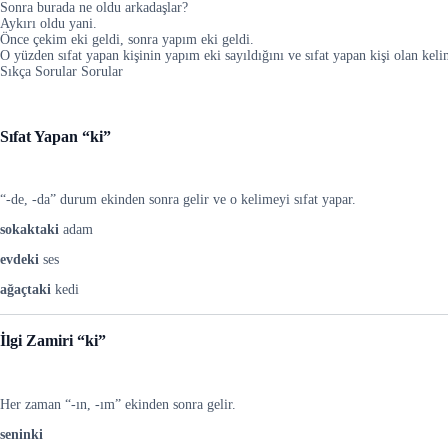
Sonra burada ne oldu arkadaşlar?
Aykırı oldu yani.
Önce çekim eki geldi, sonra yapım eki geldi.
O yüzden sıfat yapan kişinin yapım eki sayıldığını ve sıfat yapan kişi olan ke
Sıkça Sorular Sorular
Sıfat Yapan “ki”
“-de, -da” durum ekinden sonra gelir ve o kelimeyi sıfat yapar.
sokaktaki
adam
evdeki
ses
ağaçtaki
kedi
İlgi Zamiri “ki”
Her zaman “-ın, -ım” ekinden sonra gelir.
seninki