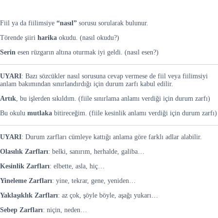
Fiil ya da fiilimsiye
“nasıl”
sorusu sorularak bulunur.
Törende şiiri
harika
okudu. (nasıl okudu?)
Serin
esen rüzgarın altına oturmak iyi geldi. (nasıl esen?)
UYARI
: Bazı sözcükler nasıl sorusuna cevap vermese de fiil veya fiilimsiyi
anlam bakımından sınırlandırdığı için durum zarfı kabul edilir.
Artık
, bu işlerden sıkıldım. (fiile sınırlama anlamı verdiği için durum zarfı)
Bu okulu
mutlaka
bitireceğim. (fiile kesinlik anlamı verdiği için durum zarfı)
UYARI
: Durum zarfları cümleye kattığı anlama göre farklı adlar alabilir.
Olasılık Zarfları
: belki, sanırım, herhalde, galiba…
Kesinlik Zarfları
: elbette, asla, hiç…
Yineleme Zarfları
: yine, tekrar, gene, yeniden…
Yaklaşıklık Zarfları
: az çok, şöyle böyle, aşağı yukarı…
Sebep Zarfları
: niçin, neden…