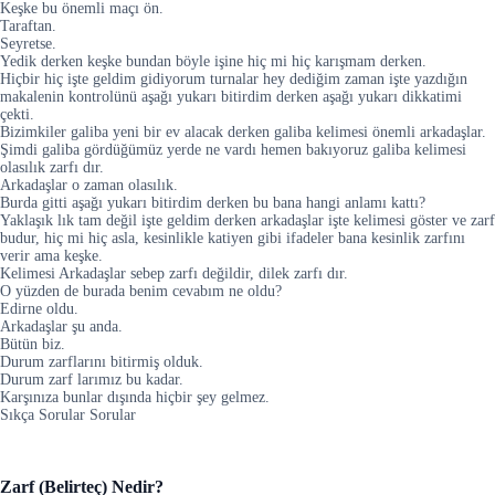
Keşke bu önemli maçı ön.
Taraftan.
Seyretse.
Yedik derken keşke bundan böyle işine hiç mi hiç karışmam derken.
Hiçbir hiç işte geldim gidiyorum turnalar hey dediğim zaman işte yazdığın
makalenin kontrolünü aşağı yukarı bitirdim derken aşağı yukarı dikkatimi
çekti.
Bizimkiler galiba yeni bir ev alacak derken galiba kelimesi önemli arkadaşlar.
Şimdi galiba gördüğümüz yerde ne vardı hemen bakıyoruz galiba kelimesi
olasılık zarfı dır.
Arkadaşlar o zaman olasılık.
Burda gitti aşağı yukarı bitirdim derken bu bana hangi anlamı kattı?
Yaklaşık lık tam değil işte geldim derken arkadaşlar işte kelimesi göster ve zarf
budur, hiç mi hiç asla, kesinlikle katiyen gibi ifadeler bana kesinlik zarfını
verir ama keşke.
Kelimesi Arkadaşlar sebep zarfı değildir, dilek zarfı dır.
O yüzden de burada benim cevabım ne oldu?
Edirne oldu.
Arkadaşlar şu anda.
Bütün biz.
Durum zarflarını bitirmiş olduk.
Durum zarf larımız bu kadar.
Karşınıza bunlar dışında hiçbir şey gelmez.
Sıkça Sorular Sorular
Zarf (Belirteç) Nedir?