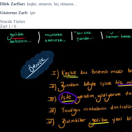
Dilek Zarfları
: keşke, umarım, hiç olmazsa…
Gösterme Zarfı
: işte
Sözcük Türleri
Zarf
1
/
6