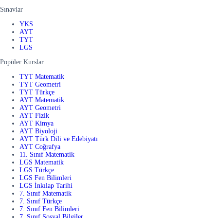
Sınavlar
YKS
AYT
TYT
LGS
Popüler Kurslar
TYT Matematik
TYT Geometri
TYT Türkçe
AYT Matematik
AYT Geometri
AYT Fizik
AYT Kimya
AYT Biyoloji
AYT Türk Dili ve Edebiyatı
AYT Coğrafya
11. Sınıf Matematik
LGS Matematik
LGS Türkçe
LGS Fen Bilimleri
LGS İnkılap Tarihi
7. Sınıf Matematik
7. Sınıf Türkçe
7. Sınıf Fen Bilimleri
7. Sınıf Sosyal Bilgiler