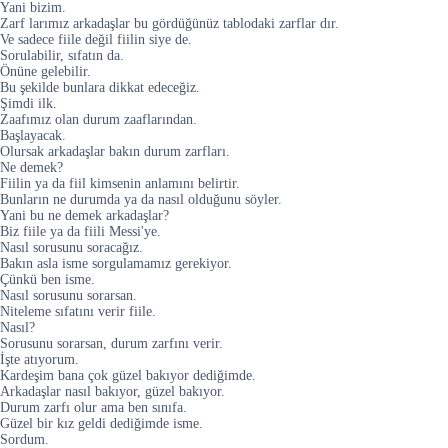
Yani bizim.
Zarf larımız arkadaşlar bu gördüğünüz tablodaki zarflar dır.
Ve sadece fiile değil fiilin siye de.
Sorulabilir, sıfatın da.
Önüne gelebilir.
Bu şekilde bunlara dikkat edeceğiz.
Şimdi ilk.
Zaafımız olan durum zaaflarından.
Başlayacak.
Olursak arkadaşlar bakın durum zarfları.
Ne demek?
Fiilin ya da fiil kimsenin anlamını belirtir.
Bunların ne durumda ya da nasıl olduğunu söyler.
Yani bu ne demek arkadaşlar?
Biz fiile ya da fiili Messi'ye.
Nasıl sorusunu soracağız.
Bakın asla isme sorgulamamız gerekiyor.
Çünkü ben isme.
Nasıl sorusunu sorarsan.
Niteleme sıfatını verir fiile.
Nasıl?
Sorusunu sorarsan, durum zarfını verir.
İşte atıyorum.
Kardeşim bana çok güzel bakıyor dediğimde.
Arkadaşlar nasıl bakıyor, güzel bakıyor.
Durum zarfı olur ama ben sınıfa.
Güzel bir kız geldi dediğimde isme.
Sordum.