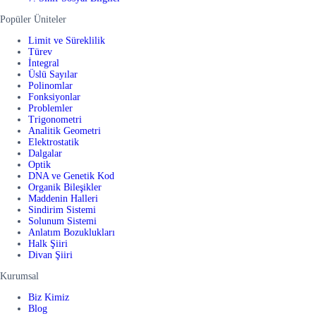
Popüler Üniteler
Limit ve Süreklilik
Türev
İntegral
Üslü Sayılar
Polinomlar
Fonksiyonlar
Problemler
Trigonometri
Analitik Geometri
Elektrostatik
Dalgalar
Optik
DNA ve Genetik Kod
Organik Bileşikler
Maddenin Halleri
Sindirim Sistemi
Solunum Sistemi
Anlatım Bozuklukları
Halk Şiiri
Divan Şiiri
Kurumsal
Biz Kimiz
Blog