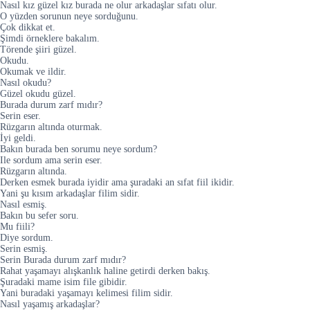
Nasıl kız güzel kız burada ne olur arkadaşlar sıfatı olur.
O yüzden sorunun neye sorduğunu.
Çok dikkat et.
Şimdi örneklere bakalım.
Törende şiiri güzel.
Okudu.
Okumak ve ildir.
Nasıl okudu?
Güzel okudu güzel.
Burada durum zarf mıdır?
Serin eser.
Rüzgarın altında oturmak.
İyi geldi.
Bakın burada ben sorumu neye sordum?
Ile sordum ama serin eser.
Rüzgarın altında.
Derken esmek burada iyidir ama şuradaki an sıfat fiil ikidir.
Yani şu kısım arkadaşlar filim sidir.
Nasıl esmiş.
Bakın bu sefer soru.
Mu fiili?
Diye sordum.
Serin esmiş.
Serin Burada durum zarf mıdır?
Rahat yaşamayı alışkanlık haline getirdi derken bakış.
Şuradaki mame isim file gibidir.
Yani buradaki yaşamayı kelimesi filim sidir.
Nasıl yaşamış arkadaşlar?