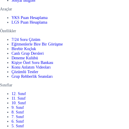
Sosyal Bilgiler
Araçlar
YKS Puan Hesaplama
LGS Puan Hesaplama
Özellikler
7/24 Soru Çözüm
Eğitmenlerle Bire Bir Görüşme
Birebir Koçluk
Canlı Grup Dersleri
Deneme Kulübü
Kişiye Özel Soru Bankası
Konu Anlatım Videoları
Çözümlü Testler
Grup Rehberlik Seansları
Sınıflar
12. Sınıf
11. Sınıf
10. Sınıf
9. Sınıf
8. Sınıf
7. Sınıf
6. Sınıf
5. Sınıf