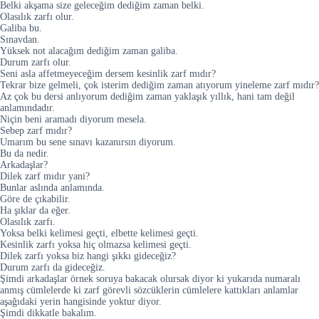
Belki akşama size geleceğim dediğim zaman belki.
Olasılık zarfı olur.
Galiba bu.
Sınavdan.
Yüksek not alacağım dediğim zaman galiba.
Durum zarfı olur.
Seni asla affetmeyeceğim dersem kesinlik zarf mıdır?
Tekrar bize gelmeli, çok isterim dediğim zaman atıyorum yineleme zarf mıdır?
Az çok bu dersi anlıyorum dediğim zaman yaklaşık yıllık, hani tam değil
anlamındadır.
Niçin beni aramadı diyorum mesela.
Sebep zarf mıdır?
Umarım bu sene sınavı kazanırsın diyorum.
Bu da nedir.
Arkadaşlar?
Dilek zarf mıdır yani?
Bunlar aslında anlamında.
Göre de çıkabilir.
Ha şıklar da eğer.
Olasılık zarfı.
Yoksa belki kelimesi geçti, elbette kelimesi geçti.
Kesinlik zarfı yoksa hiç olmazsa kelimesi geçti.
Dilek zarfı yoksa biz hangi şıkkı gideceğiz?
Durum zarfı da gideceğiz.
Şimdi arkadaşlar örnek soruya bakacak olursak diyor ki yukarıda numaralı
anmış cümlelerde ki zarf görevli sözcüklerin cümlelere kattıkları anlamlar
aşağıdaki yerin hangisinde yoktur diyor.
Şimdi dikkatle bakalım.