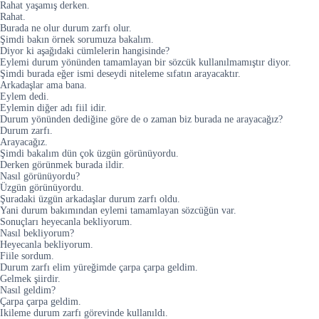
Rahat yaşamış derken.
Rahat.
Burada ne olur durum zarfı olur.
Şimdi bakın örnek sorumuza bakalım.
Diyor ki aşağıdaki cümlelerin hangisinde?
Eylemi durum yönünden tamamlayan bir sözcük kullanılmamıştır diyor.
Şimdi burada eğer ismi deseydi niteleme sıfatın arayacaktır.
Arkadaşlar ama bana.
Eylem dedi.
Eylemin diğer adı fiil idir.
Durum yönünden dediğine göre de o zaman biz burada ne arayacağız?
Durum zarfı.
Arayacağız.
Şimdi bakalım dün çok üzgün görünüyordu.
Derken görünmek burada ildir.
Nasıl görünüyordu?
Üzgün görünüyordu.
Şuradaki üzgün arkadaşlar durum zarfı oldu.
Yani durum bakımından eylemi tamamlayan sözcüğün var.
Sonuçları heyecanla bekliyorum.
Nasıl bekliyorum?
Heyecanla bekliyorum.
Fiile sordum.
Durum zarfı elim yüreğimde çarpa çarpa geldim.
Gelmek şiirdir.
Nasıl geldim?
Çarpa çarpa geldim.
Ikileme durum zarfı görevinde kullanıldı.