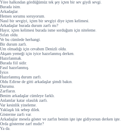
Yöre halkından gördüğümüz tek şey içten bir sev giydi sevgi.
Burada isim.
Arkadaşlar.
Hemen sorumu soruyorum.
Nasıl bir sevgiyi, içten bir sevgiyi diye içten kelimesi.
Arkadaşlar burada durum zarfı mı?
Hayır, içten kelimesi burada isme sorduğum için niteleme.
Sıfatı oldu.
Ve bu cümlede herhangi.
Bir durum zarfı.
Um olmadığı için cevabım Denizli oldu.
Akşam yemeği için iyice hazırlanmış derken.
Hazırlanmak.
Burada fiil sidir.
Fasıl hazırlanmış.
İyice.
Hazırlanmış durum zarfı.
Oldu Edirne de gitti arkadaşlar şimdi bakın.
Durumu.
Zarfların.
Benim arkadaşlar cümleye farklı.
Anlamlar katar olasılık zarfı.
Var kesinlik yineleme.
Yaklaşık lık sebep dilek.
Gösterme zarfı var.
Arkadaşlar mesela göster ve zarfın benim işte işte gidiyorsun derken işte.
Orda gösterme zarf mıdır?
Ya da.