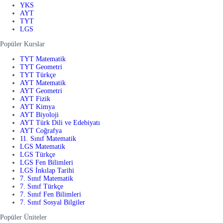
YKS
AYT
TYT
LGS
Popüler Kurslar
TYT Matematik
TYT Geometri
TYT Türkçe
AYT Matematik
AYT Geometri
AYT Fizik
AYT Kimya
AYT Biyoloji
AYT Türk Dili ve Edebiyatı
AYT Coğrafya
11. Sınıf Matematik
LGS Matematik
LGS Türkçe
LGS Fen Bilimleri
LGS İnkılap Tarihi
7. Sınıf Matematik
7. Sınıf Türkçe
7. Sınıf Fen Bilimleri
7. Sınıf Sosyal Bilgiler
Popüler Üniteler