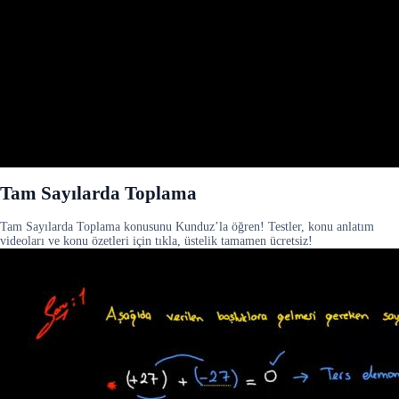
Tam Sayılarda Toplama
Tam Sayılarda Toplama konusunu Kunduz’la öğren! Testler, konu anlatım
videoları ve konu özetleri için tıkla, üstelik tamamen ücretsiz!