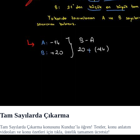
Tam Sayılarda Çıkarma
Tam Sayılarda Çıkarma konusunu Kunduz’la öğren! Testler, konu anlatım
videoları ve konu özetleri için tıkla, üstelik tamamen ücretsiz!