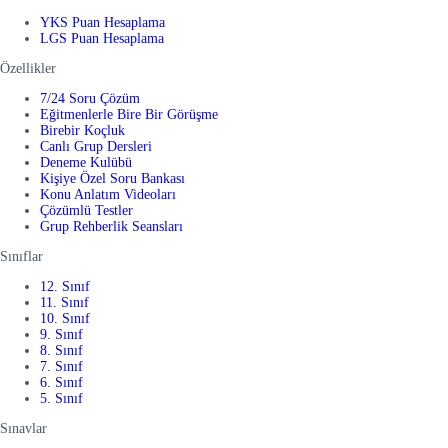
YKS Puan Hesaplama
LGS Puan Hesaplama
Özellikler
7/24 Soru Çözüm
Eğitmenlerle Bire Bir Görüşme
Birebir Koçluk
Canlı Grup Dersleri
Deneme Kulübü
Kişiye Özel Soru Bankası
Konu Anlatım Videoları
Çözümlü Testler
Grup Rehberlik Seansları
Sınıflar
12. Sınıf
11. Sınıf
10. Sınıf
9. Sınıf
8. Sınıf
7. Sınıf
6. Sınıf
5. Sınıf
Sınavlar