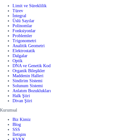
Limit ve Süreklilik
Türev
İntegral
Üslü Sayılar
Polinomlar
Fonksiyonlar
Problemler
Trigonometri
Analitik Geometri
Elektrostatik
Dalgalar
Optik
DNA ve Genetik Kod
Organik Bileşikler
Maddenin Halleri
Sindirim Sistemi
Solunum Sistemi
Anlatım Bozuklukları
Halk Şiiri
Divan Şiiri
Kurumsal
Biz Kimiz
Blog
SSS
İletişim
KVKK