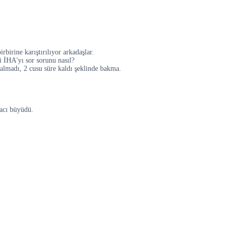
rbirine karıştırılıyor arkadaşlar.
i İHA'yı sor sorunu nasıl?
 kalmadı, 2 cusu süre kaldı şeklinde bakma.
ğacı büyüdü.