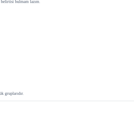
belirtisi bulmam lazım.
ük gruplarıdır.