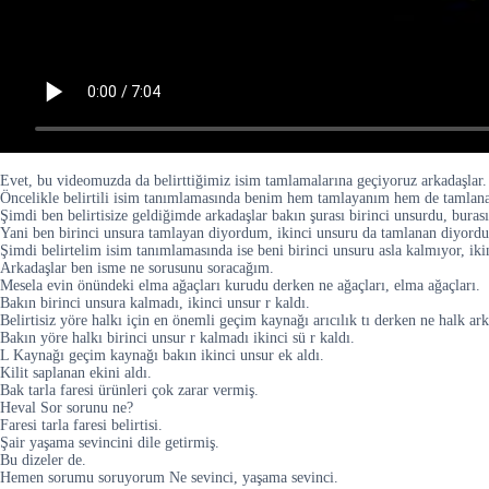
Evet, bu videomuzda da belirttiğimiz isim tamlamalarına geçiyoruz arkadaşlar.
Öncelikle belirtili isim tanımlamasında benim hem tamlayanım hem de tamlan
Şimdi ben belirtisize geldiğimde arkadaşlar bakın şurası birinci unsurdu, burası
Yani ben birinci unsura tamlayan diyordum, ikinci unsuru da tamlanan diyordu
Şimdi belirtelim isim tanımlamasında ise beni birinci unsuru asla kalmıyor, ik
Arkadaşlar ben isme ne sorusunu soracağım.
Mesela evin önündeki elma ağaçları kurudu derken ne ağaçları, elma ağaçları.
Bakın birinci unsura kalmadı, ikinci unsur r kaldı.
Belirtisiz yöre halkı için en önemli geçim kaynağı arıcılık tı derken ne halk ar
Bakın yöre halkı birinci unsur r kalmadı ikinci sü r kaldı.
L Kaynağı geçim kaynağı bakın ikinci unsur ek aldı.
Kilit saplanan ekini aldı.
Bak tarla faresi ürünleri çok zarar vermiş.
Heval Sor sorunu ne?
Faresi tarla faresi belirtisi.
Şair yaşama sevincini dile getirmiş.
Bu dizeler de.
Hemen sorumu soruyorum Ne sevinci, yaşama sevinci.