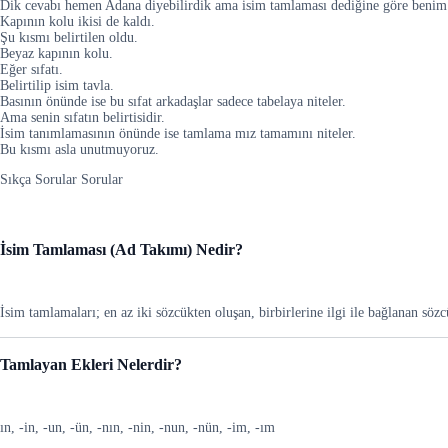
Dik cevabı hemen Adana diyebilirdik ama isim tamlaması dediğine göre benim 
Kapının kolu ikisi de kaldı.
Şu kısmı belirtilen oldu.
Beyaz kapının kolu.
Eğer sıfatı.
Belirtilip isim tavla.
Basının önünde ise bu sıfat arkadaşlar sadece tabelaya niteler.
Ama senin sıfatın belirtisidir.
İsim tanımlamasının önünde ise tamlama mız tamamını niteler.
Bu kısmı asla unutmuyoruz.
Sıkça Sorular Sorular
İsim Tamlaması (Ad Takımı) Nedir?
İsim tamlamaları; en az iki sözcükten oluşan, birbirlerine ilgi ile bağlanan sözc
Tamlayan Ekleri Nelerdir?
ın, -in, -un, -ün, -nın, -nin, -nun, -nün, -im, -ım