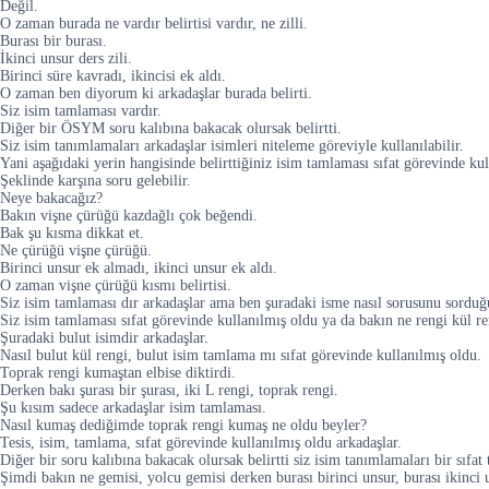
Değil.
O zaman burada ne vardır belirtisi vardır, ne zilli.
Burası bir burası.
İkinci unsur ders zili.
Birinci süre kavradı, ikincisi ek aldı.
O zaman ben diyorum ki arkadaşlar burada belirti.
Siz isim tamlaması vardır.
Diğer bir ÖSYM soru kalıbına bakacak olursak belirtti.
Siz isim tanımlamaları arkadaşlar isimleri niteleme göreviyle kullanılabilir.
Yani aşağıdaki yerin hangisinde belirttiğiniz isim tamlaması sıfat görevinde kul
Şeklinde karşına soru gelebilir.
Neye bakacağız?
Bakın vişne çürüğü kazdağlı çok beğendi.
Bak şu kısma dikkat et.
Ne çürüğü vişne çürüğü.
Birinci unsur ek almadı, ikinci unsur ek aldı.
O zaman vişne çürüğü kısmı belirtisi.
Siz isim tamlaması dır arkadaşlar ama ben şuradaki isme nasıl sorusunu sorduğu
Siz isim tamlaması sıfat görevinde kullanılmış oldu ya da bakın ne rengi kül ren
Şuradaki bulut isimdir arkadaşlar.
Nasıl bulut kül rengi, bulut isim tamlama mı sıfat görevinde kullanılmış oldu.
Toprak rengi kumaştan elbise diktirdi.
Derken bakı şurası bir şurası, iki L rengi, toprak rengi.
Şu kısım sadece arkadaşlar isim tamlaması.
Nasıl kumaş dediğimde toprak rengi kumaş ne oldu beyler?
Tesis, isim, tamlama, sıfat görevinde kullanılmış oldu arkadaşlar.
Diğer bir soru kalıbına bakacak olursak belirtti siz isim tanımlamaları bir sıfat ta
Şimdi bakın ne gemisi, yolcu gemisi derken burası birinci unsur, burası ikinci 