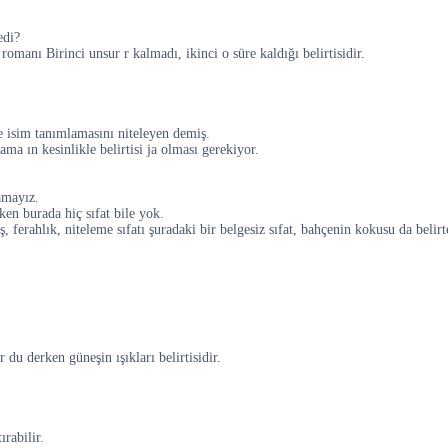
edi?
anı Birinci unsur r kalmadı, ikinci o süre kaldığı belirtisidir.
e isim tanımlamasını niteleyen demiş.
ama ın kesinlikle belirtisi ja olması gerekiyor.
lamayız.
n burada hiç sıfat bile yok.
ş, ferahlık, niteleme sıfatı şuradaki bir belgesiz sıfat, bahçenin kokusu da bel
du derken güneşin ışıkları belirtisidir.
rabilir.