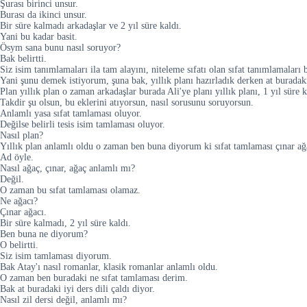
Şurası birinci unsur.
Burası da ikinci unsur.
Bir süre kalmadı arkadaşlar ve 2 yıl süre kaldı.
Yani bu kadar basit.
Ösym sana bunu nasıl soruyor?
Bak belirtti.
Siz isim tanımlamaları ila tam alayını, niteleme sıfatı olan sıfat tanımlamaları bi
Yani şunu demek istiyorum, şuna bak, yıllık planı hazırladık derken at buradak
Plan yıllık plan o zaman arkadaşlar burada Ali'ye planı yıllık planı, 1 yıl süre
Takdir şu olsun, bu eklerini atıyorsun, nasıl sorusunu soruyorsun.
Anlamlı yasa sıfat tamlaması oluyor.
Değilse belirli tesis isim tamlaması oluyor.
Nasıl plan?
Yıllık plan anlamlı oldu o zaman ben buna diyorum ki sıfat tamlaması çınar a
Ad öyle.
Nasıl ağaç, çınar, ağaç anlamlı mı?
Değil.
O zaman bu sıfat tamlaması olamaz.
Ne ağacı?
Çınar ağacı.
Bir süre kalmadı, 2 yıl süre kaldı.
Ben buna ne diyorum?
O belirtti.
Siz isim tamlaması diyorum.
Bak Atay'ı nasıl romanlar, klasik romanlar anlamlı oldu.
O zaman ben buradaki ne sıfat tamlaması derim.
Bak at buradaki iyi ders dili çaldı diyor.
Nasıl zil dersi değil, anlamlı mı?