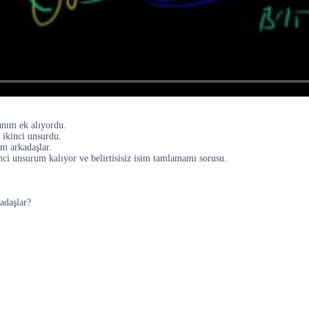
anım ek alıyordu.
 ikinci unsurdu.
m arkadaşlar.
inci unsurum kalıyor ve belirtisisiz isim tamlamamı sorusu.
kadaşlar?