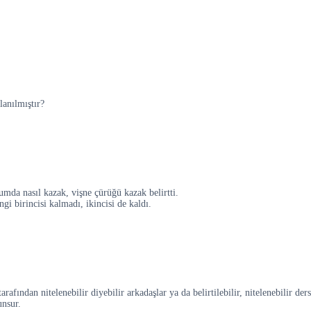
lanılmıştır?
mda nasıl kazak, vişne çürüğü kazak belirtti.
gi birincisi kalmadı, ikincisi de kaldı.
rafından nitelenebilir diyebilir arkadaşlar ya da belirtilebilir, nitelenebilir ders
unsur.