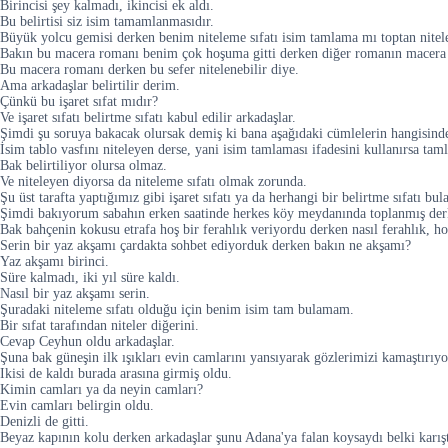
Birincisi şey kalmadı, ikincisi ek aldı.
Bu belirtisi siz isim tamamlanmasıdır.
Büyük yolcu gemisi derken benim niteleme sıfatı isim tamlama mı toptan nitel
Bakın bu macera romanı benim çok hoşuma gitti derken diğer romanın macera rom
Bu macera romanı derken bu sefer nitelenebilir diye.
Ama arkadaşlar belirtilir derim.
Çünkü bu işaret sıfat mıdır?
Ve işaret sıfatı belirtme sıfatı kabul edilir arkadaşlar.
Şimdi şu soruya bakacak olursak demiş ki bana aşağıdaki cümlelerin hangisind
İsim tablo vasfını niteleyen derse, yani isim tamlaması ifadesini kullanırsa taml
Bak belirtiliyor olursa olmaz.
Ve niteleyen diyorsa da niteleme sıfatı olmak zorunda.
Şu üst tarafta yaptığımız gibi işaret sıfatı ya da herhangi bir belirtme sıfatı bu
Şimdi bakıyorum sabahın erken saatinde herkes köy meydanında toplanmış derke
Bak bahçenin kokusu etrafa hoş bir ferahlık veriyordu derken nasıl ferahlık, ho
Serin bir yaz akşamı çardakta sohbet ediyorduk derken bakın ne akşamı?
Yaz akşamı birinci.
Süre kalmadı, iki yıl süre kaldı.
Nasıl bir yaz akşamı serin.
Şuradaki niteleme sıfatı olduğu için benim isim tam bulamam.
Bir sıfat tarafından niteler diğerini.
Cevap Ceyhun oldu arkadaşlar.
Şuna bak güneşin ilk ışıkları evin camlarını yansıyarak gözlerimizi kamaştırıyor 
Ikisi de kaldı burada arasına girmiş oldu.
Kimin camları ya da neyin camları?
Evin camları belirgin oldu.
Denizli de gitti.
Beyaz kapının kolu derken arkadaşlar şunu Adana'ya falan koysaydı belki karıştı