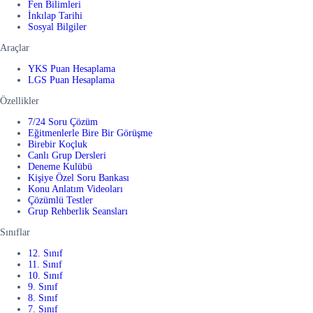
Fen Bilimleri
İnkılap Tarihi
Sosyal Bilgiler
Araçlar
YKS Puan Hesaplama
LGS Puan Hesaplama
Özellikler
7/24 Soru Çözüm
Eğitmenlerle Bire Bir Görüşme
Birebir Koçluk
Canlı Grup Dersleri
Deneme Kulübü
Kişiye Özel Soru Bankası
Konu Anlatım Videoları
Çözümlü Testler
Grup Rehberlik Seansları
Sınıflar
12. Sınıf
11. Sınıf
10. Sınıf
9. Sınıf
8. Sınıf
7. Sınıf