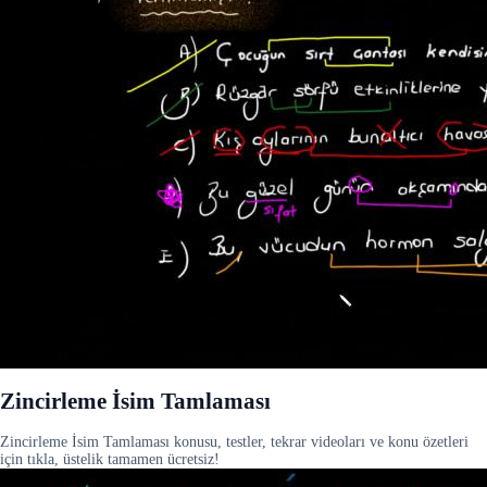
Zincirleme İsim Tamlaması
Zincirleme İsim Tamlaması konusu, testler, tekrar videoları ve konu özetleri
için tıkla, üstelik tamamen ücretsiz!