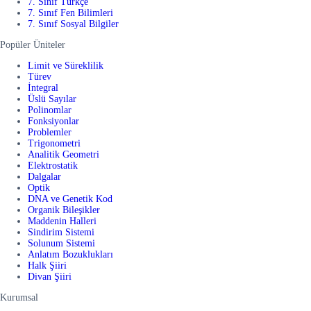
7. Sınıf Türkçe
7. Sınıf Fen Bilimleri
7. Sınıf Sosyal Bilgiler
Popüler Üniteler
Limit ve Süreklilik
Türev
İntegral
Üslü Sayılar
Polinomlar
Fonksiyonlar
Problemler
Trigonometri
Analitik Geometri
Elektrostatik
Dalgalar
Optik
DNA ve Genetik Kod
Organik Bileşikler
Maddenin Halleri
Sindirim Sistemi
Solunum Sistemi
Anlatım Bozuklukları
Halk Şiiri
Divan Şiiri
Kurumsal