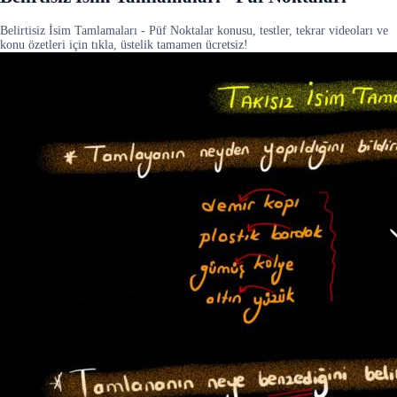
Belirtisiz İsim Tamlamaları - Püf Noktalar konusu, testler, tekrar videoları ve
konu özetleri için tıkla, üstelik tamamen ücretsiz!