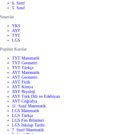
6. Sınıf
5. Sınıf
Sınavlar
YKS
AYT
TYT
LGS
Popüler Kurslar
TYT Matematik
TYT Geometri
TYT Türkçe
AYT Matematik
AYT Geometri
AYT Fizik
AYT Kimya
AYT Biyoloji
AYT Türk Dili ve Edebiyatı
AYT Coğrafya
11. Sınıf Matematik
LGS Matematik
LGS Türkçe
LGS Fen Bilimleri
LGS İnkılap Tarihi
7. Sınıf Matematik