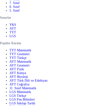
7. Sınıf
6. Sınıf
5. Sınıf
Sınavlar
YKS
AYT
TYT
LGS
Popüler Kurslar
TYT Matematik
TYT Geometri
TYT Türkçe
AYT Matematik
AYT Geometri
AYT Fizik
AYT Kimya
AYT Biyoloji
AYT Türk Dili ve Edebiyatı
AYT Coğrafya
11. Sınıf Matematik
LGS Matematik
LGS Türkçe
LGS Fen Bilimleri
LGS İnkılap Tarihi