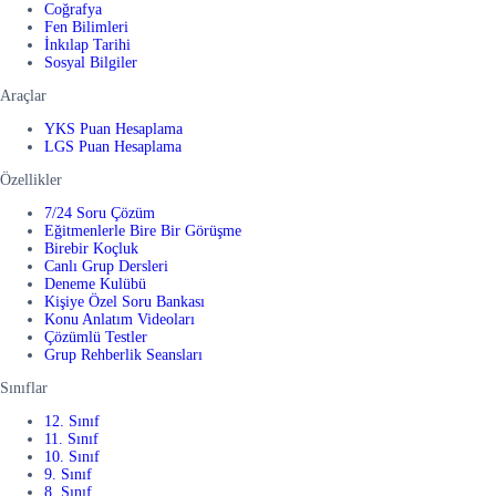
Coğrafya
Fen Bilimleri
İnkılap Tarihi
Sosyal Bilgiler
Araçlar
YKS Puan Hesaplama
LGS Puan Hesaplama
Özellikler
7/24 Soru Çözüm
Eğitmenlerle Bire Bir Görüşme
Birebir Koçluk
Canlı Grup Dersleri
Deneme Kulübü
Kişiye Özel Soru Bankası
Konu Anlatım Videoları
Çözümlü Testler
Grup Rehberlik Seansları
Sınıflar
12. Sınıf
11. Sınıf
10. Sınıf
9. Sınıf
8. Sınıf