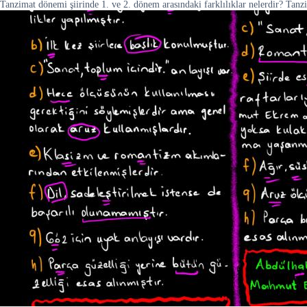
Tanzimat dönemi şiirinde 1. ve 2. dönem arasındaki farklılıklar nelerdir? Tanz