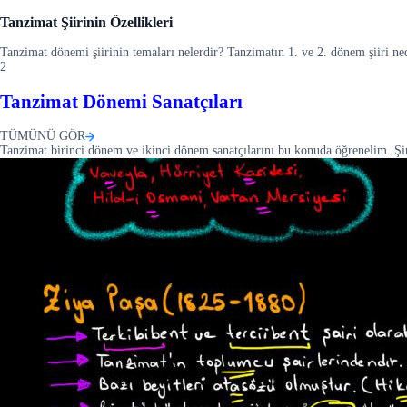
Tanzimat Şiirinin Özellikleri
Tanzimat dönemi şiirinin temaları nelerdir? Tanzimatın 1. ve 2. dönem şiiri ne
2
Tanzimat Dönemi Sanatçıları
TÜMÜNÜ GÖR
Tanzimat birinci dönem ve ikinci dönem sanatçılarını bu konuda öğrenelim. Şi