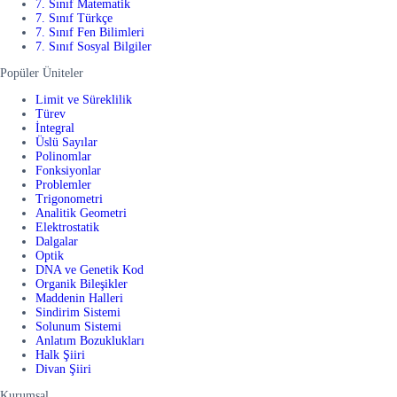
7. Sınıf Matematik
7. Sınıf Türkçe
7. Sınıf Fen Bilimleri
7. Sınıf Sosyal Bilgiler
Popüler Üniteler
Limit ve Süreklilik
Türev
İntegral
Üslü Sayılar
Polinomlar
Fonksiyonlar
Problemler
Trigonometri
Analitik Geometri
Elektrostatik
Dalgalar
Optik
DNA ve Genetik Kod
Organik Bileşikler
Maddenin Halleri
Sindirim Sistemi
Solunum Sistemi
Anlatım Bozuklukları
Halk Şiiri
Divan Şiiri
Kurumsal