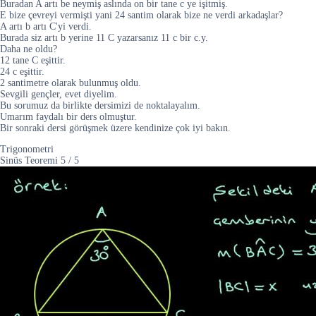
Buradan A artı be neymiş aslında on bir tane c ye işitmiş.
E bize çevreyi vermişti yani 24 santim olarak bize ne verdi arkadaşlar?
A artı b artı C'yi verdi.
Burada siz artı b yerine 11 C yazarsanız 11 c bir c.y.
Daha ne oldu?
12 tane C eşittir.
24 c eşittir.
2 santimetre olarak bulunmuş oldu.
Sevgili gençler, evet diyelim.
Bu sorumuz da birlikte dersimizi de noktalayalım.
Umarım faydalı bir ders olmuştur.
Bir sonraki dersi görüşmek üzere kendinize çok iyi bakın.
Trigonometri
Sinüs Teoremi
5
/
5