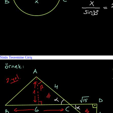
Sinüs Teoremine Giriş