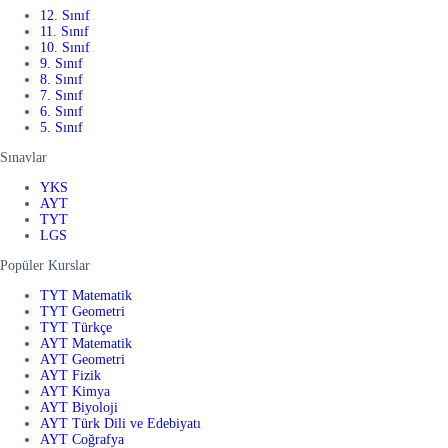
12. Sınıf
11. Sınıf
10. Sınıf
9. Sınıf
8. Sınıf
7. Sınıf
6. Sınıf
5. Sınıf
Sınavlar
YKS
AYT
TYT
LGS
Popüler Kurslar
TYT Matematik
TYT Geometri
TYT Türkçe
AYT Matematik
AYT Geometri
AYT Fizik
AYT Kimya
AYT Biyoloji
AYT Türk Dili ve Edebiyatı
AYT Coğrafya