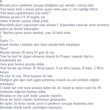
R.
Burada çevre çemberin yarıçapı dediğimiz şey aslında r olmuş oldu.
Yani kenar bölü o kenarı gören açının sinüs şunu 2 r biz eşitliğe biliriz.
Tabi bunu yapabilmenin yolu nedir?
Hemen şurada 6 8 10 üçgeni var.
Adele 8 birimi yazmış olduk şimdi.
Böylelikle şöyle yapıyorum yani aslında C köşesinden yazarsak senin teoremin
sadece şu ikisine bakacağım.
C Böylece giren açının menüsü, yani 10 bölü sinüs.
C.
Eşittir 2 r.
Şimdi burdan r buldum ama sinüs aslında belli arkadaşlar.
Niye?
Burada aslında 30 atmış 93 geni de var.
Yani bu özel bir üçgen olmamış olsaydı da Pisagor yaparak Ağca'yı
bulabilirdik biz.
Ama şunu hemen görmüş olduk.
Yani hocam işte burası 30 30'un karşısı, 8 ise 60'ın karşısı, 8 kökü, 3 90'ın
karşısı.
Ne olur 16 olur 30'un karşısın iki katı.
Dediğim gibi eğer özel üçgen gelmemiş olsaydı da çok problem değildi
arkadaşlar.
O halde işte yine karşı potanın üstten bir iki olarak şu sinsice yani biz 30
ifadesinin değerini bulmuş olduk.
Buradan ne olur içler dışlar çarpımı yapalım.
Direk bir birlik vekiller birbirlerini götürsünler.
Re eşittir 10 birim olarak çevre il çemberin yarıçapı bulunmuş olur.
Buradaki büyük harfle yazıldığına bakmayın.