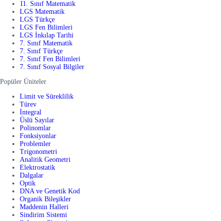
11. Sınıf Matematik
LGS Matematik
LGS Türkçe
LGS Fen Bilimleri
LGS İnkılap Tarihi
7. Sınıf Matematik
7. Sınıf Türkçe
7. Sınıf Fen Bilimleri
7. Sınıf Sosyal Bilgiler
Popüler Üniteler
Limit ve Süreklilik
Türev
İntegral
Üslü Sayılar
Polinomlar
Fonksiyonlar
Problemler
Trigonometri
Analitik Geometri
Elektrostatik
Dalgalar
Optik
DNA ve Genetik Kod
Organik Bileşikler
Maddenin Halleri
Sindirim Sistemi