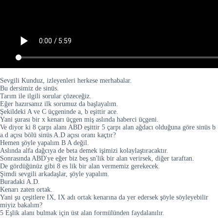
Sevgili Kunduz, izleyenleri herkese merhabalar.
Bu dersimiz de sinüs.
Tarım ile ilgili sorular çözeceğiz.
Eğer hazırsanız ilk sorumuz da başlayalım.
Şekildeki A ve C üçgeninde a, b eşittir ace.
Yani şurası bir x kenarı üçgen miş aslında haberci üçgeni.
Ve diyor ki 8 çarpı alanı ABD eşittir 5 çarpı alan ağdacı olduğuna göre sinüs b
a.d açısı bölü sinüs A.D açısı oranı kaçtır?
Hemen şöyle yapalım B A değil.
Aslında alfa dağcıya de beta demek işimizi kolaylaştıracaktır.
Sonrasında ABD'ye eğer biz beş sn'lik bir alan verirsek, diğer taraftan.
De gördüğünüz gibi 8 es lik bir alan vermemiz gerekecek.
Şimdi sevgili arkadaşlar, şöyle yapalım.
Buradaki A.D.
Kenarı zaten ortak.
Yani şu çeşitlere IX, IX adı ortak kenarına da yer edersek şöyle söyleyebilir
miyiz bakalım?
5 Eşlik alanı bulmak için üst alan formülünden faydalanılır.