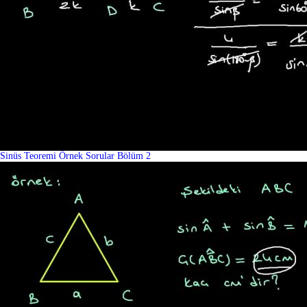
Sinüs Teoremi Örnek Sorular Bölüm 2