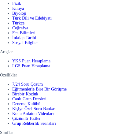
Fizik
Kimya
Biyoloji
Türk Dili ve Edebiyatı
Türkçe
Coğrafya
Fen Bilimleri
İnkılap Tarihi
Sosyal Bilgiler
Araçlar
YKS Puan Hesaplama
LGS Puan Hesaplama
Özellikler
7/24 Soru Çözüm
Eğitmenlerle Bire Bir Görüşme
Birebir Koçluk
Canlı Grup Dersleri
Deneme Kulübü
Kişiye Özel Soru Bankası
Konu Anlatım Videoları
Çözümlü Testler
Grup Rehberlik Seansları
Sınıflar