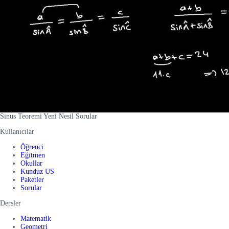
Sinüs Teoremi Yeni Nesil Sorular
Kullanıcılar
Öğrenci
Eğitmen
Okullar
Kunduz US
Paketler
Sorular
Dersler
Matematik
Geometri