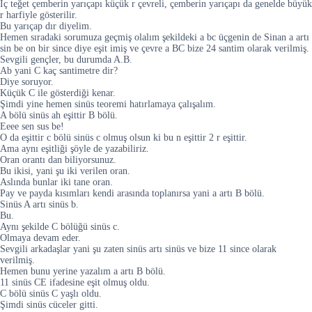
İç teğet çemberin yarıçapı küçük r çevreli, çemberin yarıçapı da genelde büyük
r harfiyle gösterilir.
Bu yarıçap dır diyelim.
Hemen sıradaki sorumuza geçmiş olalım şekildeki a bc üçgenin de Sinan a artı
sin be on bir since diye eşit imiş ve çevre a BC bize 24 santim olarak verilmiş.
Sevgili gençler, bu durumda A.B.
Ab yani C kaç santimetre dir?
Diye soruyor.
Küçük C ile gösterdiği kenar.
Şimdi yine hemen sinüs teoremi hatırlamaya çalışalım.
A bölü sinüs ah eşittir B bölü.
Eeee sen sus be!
O da eşittir c bölü sinüs c olmuş olsun ki bu n eşittir 2 r eşittir.
Ama aynı eşitliği şöyle de yazabiliriz.
Oran orantı dan biliyorsunuz.
Bu ikisi, yani şu iki verilen oran.
Aslında bunlar iki tane oran.
Pay ve payda kısımları kendi arasında toplanırsa yani a artı B bölü.
Sinüs A artı sinüs b.
Bu.
Aynı şekilde C bölüğü sinüs c.
Olmaya devam eder.
Sevgili arkadaşlar yani şu zaten sinüs artı sinüs ve bize 11 since olarak
verilmiş.
Hemen bunu yerine yazalım a artı B bölü.
11 sinüs CE ifadesine eşit olmuş oldu.
C bölü sinüs C yaşlı oldu.
Şimdi sinüs cüceler gitti.