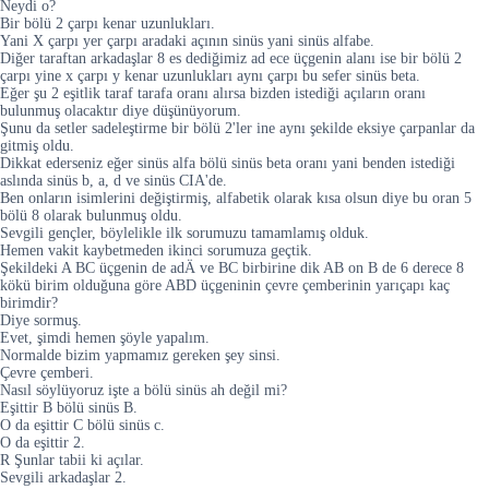
Neydi o?
Bir bölü 2 çarpı kenar uzunlukları.
Yani X çarpı yer çarpı aradaki açının sinüs yani sinüs alfabe.
Diğer taraftan arkadaşlar 8 es dediğimiz ad ece üçgenin alanı ise bir bölü 2
çarpı yine x çarpı y kenar uzunlukları aynı çarpı bu sefer sinüs beta.
Eğer şu 2 eşitlik taraf tarafa oranı alırsa bizden istediği açıların oranı
bulunmuş olacaktır diye düşünüyorum.
Şunu da setler sadeleştirme bir bölü 2'ler ine aynı şekilde eksiye çarpanlar da
gitmiş oldu.
Dikkat ederseniz eğer sinüs alfa bölü sinüs beta oranı yani benden istediği
aslında sinüs b, a, d ve sinüs CIA'de.
Ben onların isimlerini değiştirmiş, alfabetik olarak kısa olsun diye bu oran 5
bölü 8 olarak bulunmuş oldu.
Sevgili gençler, böylelikle ilk sorumuzu tamamlamış olduk.
Hemen vakit kaybetmeden ikinci sorumuza geçtik.
Şekildeki A BC üçgenin de adÄ ve BC birbirine dik AB on B de 6 derece 8
kökü birim olduğuna göre ABD üçgeninin çevre çemberinin yarıçapı kaç
birimdir?
Diye sormuş.
Evet, şimdi hemen şöyle yapalım.
Normalde bizim yapmamız gereken şey sinsi.
Çevre çemberi.
Nasıl söylüyoruz işte a bölü sinüs ah değil mi?
Eşittir B bölü sinüs B.
O da eşittir C bölü sinüs c.
O da eşittir 2.
R Şunlar tabii ki açılar.
Sevgili arkadaşlar 2.