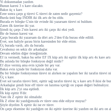
Yi dokunmadan yazdım.
Bunun karesi 3 x kare olacaktı.
Bakın üç x kare.
Eeee sonra çarpı g türevi G türevi de zaten nedir gayemiz?
Burda üstü başı İNDİR iki ilk artı de bu oldu.
Burada ev bileşke G'nin tür evinde iki yazarsam türevi ni buldum.
Zaten ilk üzerine iki yaz.
Şimdi üç çarpı 2'nin karesi artı iki çarpı iki eksi yedi.
Bir de bunun karesi var.
Çarpı burada iki yazarsam da dört artı 2'den 6'da burası elde edildi.
Evet, son haliyle şurası birin karesinden bir elde ettim.
Üç burada vardı, altı da burada.
Cevabımız on sekiz dir arkadaşlar.
Devam edelim diğer örneğimizde.
Ef ix vermedi, bakın bu sefer EF IX küp artı iki eşittir ilk küp artı 4x kare a
Bu aslında bir bileşke fonksiyon değil midir?
Ef diye vermiş ama evin içinde bir şey var.
Bakın evin içinde bir fonksiyon daha var.
Bu bir bileşke fonksiyonun türevi ni alırken ne yapalım her iki tarafın türev
Üç x kare.
Evet sol tarafın türevi bitti, eşittir sağ tarafın türevi üç x kare artı 8 ikisi de bu
Arkadaşlar şimdi bize eff türev on lazımsa içeriği on yapan değeri bulmalıyız.
İlk küp artı 2'yi ona eşitledi.
İlk küp eşittir 8'dir.
Yani ilk Z eşittir iki olmalıdır.
İlk Z eline iki yazdığımızda ev türev onu elde ediyor muyuz?
Şöyle diyelim X eşittir iki ise ev türev.
On çarpı eksenine iki yazdığım on iki eşittir üzerine iki yazdım on iki artı on al