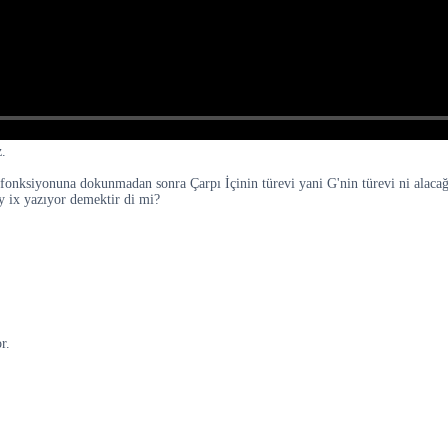
z.
 fonksiyonuna dokunmadan sonra Çarpı İçinin türevi yani G'nin türevi ni alacağ
 y ix yazıyor demektir di mi?
r.