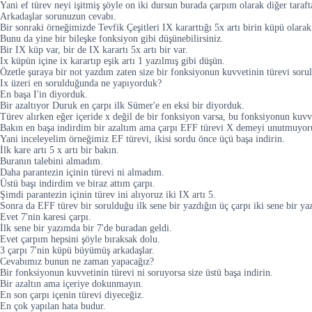
Yani ef türev neyi işitmiş şöyle on iki dursun burada çarpım olarak diğer tarafta 
Arkadaşlar sorunuzun cevabı.
Bir sonraki örneğimizde Tevfik Çeşitleri IX kararttığı 5x artı birin küpü olara
Bunu da yine bir bileşke fonksiyon gibi düşünebilirsiniz.
Bir IX küp var, bir de IX karartı 5x artı bir var.
Ix küpün içine ix karartıp eşik artı 1 yazılmış gibi düşün.
Özetle şuraya bir not yazdım zaten size bir fonksiyonun kuvvetinin türevi soru
Ix üzeri en sorulduğunda ne yapıyorduk?
En başa I'in diyorduk.
Bir azaltıyor Duruk en çarpı ilk Sümer'e en eksi bir diyorduk.
Türev alırken eğer içeride x değil de bir fonksiyon varsa, bu fonksiyonun kuvve
Bakın en başa indirdim bir azaltım ama çarpı EFF türevi X demeyi unutmuyor
Yani inceleyelim örneğimiz EF türevi, ikisi sordu önce üçü başa indirin.
İlk kare artı 5 x artı bir bakın.
Buranın talebini almadım.
Daha parantezin içinin türevi ni almadım.
Üstü başı indirdim ve biraz attım çarpı.
Şimdi parantezin içinin türev ini alıyoruz iki IX artı 5.
Sonra da EFF türev bir sorulduğu ilk sene bir yazdığın üç çarpı iki sene bir ya
Evet 7'nin karesi çarpı.
İlk sene bir yazımda bir 7'de buradan geldi.
Evet çarpım hepsini şöyle bıraksak dolu.
3 çarpı 7'nin küpü büyümüş arkadaşlar.
Cevabımız bunun ne zaman yapacağız?
Bir fonksiyonun kuvvetinin türevi ni soruyorsa size üstü başa indirin.
Bir azaltın ama içeriye dokunmayın.
En son çarpı içenin türevi diyeceğiz.
En çok yapılan hata budur.