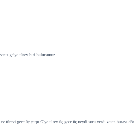
sanız ge'ye türev biri bulursunuz.
 ev türevi gece üç çarpı G'ye türev üç gece üç neydi soru verdi zaten burayı dör