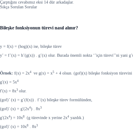
Çarptığını cevabımız eksi 14 dür arkadaşlar.
Sıkça Sorulan Sorular
Bileşke fonksiyonun türevi nasıl alınır?
y = f(x) = (hog)(x) ise, bileşke türev
y’ = f’(x) = h’(g(x)) . g’(x) olur. Burada önemli nokta ‘’için türevi’’ni yani g
4
5
Örnek:
f(x) = 2x
ve g(x) = x
+ 4 olsun. (gof)(x) bileşke fonksiyon türevini
4
g'(x) = 5x
3
f'(x) = 8x
olur.
(gof)’ (x) = g’(f(x)) . f’(x) bileşke türev formülünden,
4
3
(gof)' (x) = g'(2x
) . 8x
4
8
4
g'(2x
) = 10x
(g türevinde x yerine 2x
yazdık.)
8
3
(gof)' (x) = 10x
. 8x