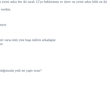
yirmi sekiz her iki tarafı 12'ye beklerseniz ev türev on yirmi sekiz bölü on iki e
k verdim.
luyor.
ti varsa üstü yine başa indirin arkadaşlar.
uz.
zdığımızda yedi mi yaptı orası?