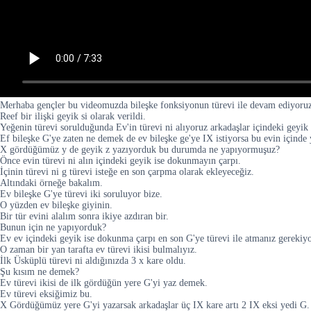
Merhaba gençler bu videomuzda bileşke fonksiyonun türevi ile devam ediyoru
Reef bir ilişki geyik si olarak verildi.
Yeğenin türevi sorulduğunda Ev'in türevi ni alıyoruz arkadaşlar içindeki geyik
Ef bileşke G'ye zaten ne demek de ev bileşke ge'ye IX istiyorsa bu evin içinde
X gördüğümüz y de geyik z yazıyorduk bu durumda ne yapıyormuşuz?
Önce evin türevi ni alın içindeki geyik ise dokunmayın çarpı.
İçinin türevi ni g türevi isteğe en son çarpma olarak ekleyeceğiz.
Altındaki örneğe bakalım.
Ev bileşke G'ye türevi iki soruluyor bize.
O yüzden ev bileşke giyinin.
Bir tür evini alalım sonra ikiye azdıran bir.
Bunun için ne yapıyorduk?
Ev ev içindeki geyik ise dokunma çarpı en son G'ye türevi ile atmanız gerekiyo
O zaman bir yan tarafta ev türevi ikisi bulmalıyız.
İlk Üsküplü türevi ni aldığınızda 3 x kare oldu.
Şu kısım ne demek?
Ev türevi ikisi de ilk gördüğün yere G'yi yaz demek.
Ev türevi eksiğimiz bu.
X Gördüğümüz yere G'yi yazarsak arkadaşlar üç IX kare artı 2 IX eksi yedi G.