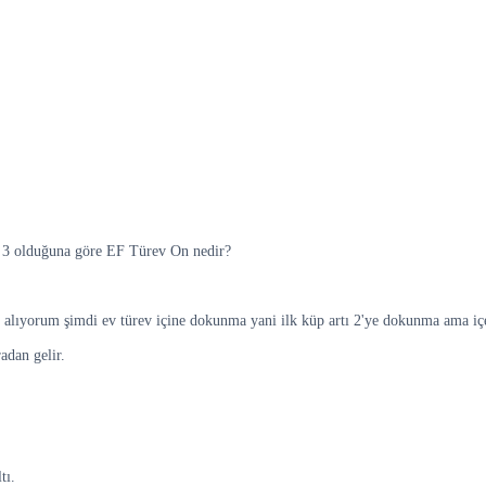
rtı 3 olduğuna göre EF Türev On nedir?
i ni alıyorum şimdi ev türev içine dokunma yani ilk küp artı 2'ye dokunma ama 
radan gelir.
tı.