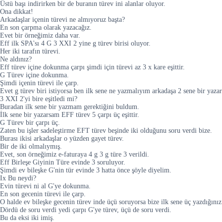
Üstü başı indirirken bir de buranın türev ini alanlar oluyor.
Ona dikkat!
Arkadaşlar içenin türevi ne almıyoruz başta?
En son çarpma olarak yazacağız.
Evet bir örneğimiz daha var.
Eff ilk SPA'sı 4 G 3 XXI 2 yine g türev birisi oluyor.
Her iki tarafın türevi.
Ne aldınız?
Eff türev içine dokunma çarpı şimdi için türevi az 3 x kare eşittir.
G Türev içine dokunma.
Şimdi içenin türevi ile çarp.
Evet g türev biri istiyorsa ben ilk sene ne yazmalıyım arkadaşa 2 sene bir yazar
3 XXI 2'yi bire eşitledi mi?
Buradan ilk sene bir yazmam gerektiğini buldum.
İlk sene bir yazarsam EFF türev 5 çarpı üç eşittir.
G Türev bir çarpı üç.
Zaten bu işler sadeleştirme EFT türev beşinde iki olduğunu soru verdi bize.
Burası ikisi arkadaşlar o yüzden gayet türev.
Bir de iki olmalıymış.
Evet, son örneğimiz e-faturaya 4 g 3 g türe 3 verildi.
Eff Birleşe Giyinin Türe evinde 3 soruluyor.
Şimdi ev bileşke G'nin tür evinde 3 hatta önce şöyle diyelim.
Ix Bu neydi?
Evin türevi ni al G'ye dokunma.
En son gecenin türevi ile çarp.
O halde ev bileşke gecenin türev inde üçü soruyorsa bize ilk sene üç yazdığınız
Dördü de soru verdi yedi çarpı G'ye türev, üçü de soru verdi.
Bu da eksi iki imiş.