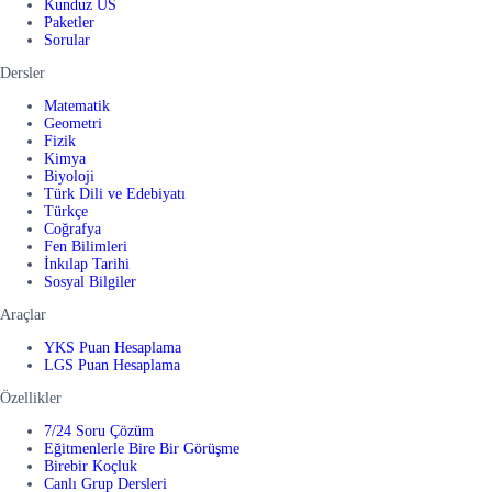
Kunduz US
Paketler
Sorular
Dersler
Matematik
Geometri
Fizik
Kimya
Biyoloji
Türk Dili ve Edebiyatı
Türkçe
Coğrafya
Fen Bilimleri
İnkılap Tarihi
Sosyal Bilgiler
Araçlar
YKS Puan Hesaplama
LGS Puan Hesaplama
Özellikler
7/24 Soru Çözüm
Eğitmenlerle Bire Bir Görüşme
Birebir Koçluk
Canlı Grup Dersleri