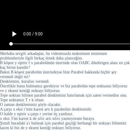
Merhaba sevgili arkadaşlar, bu videomuzda maksimum minimum
problemleriyle ilgili birkaç örnek daha çözeceğim.
B köşesi y eşittir f x parabolünün üzerinde olan OABC dikdörtgen alanı en çok
kaç birim karedir?
Bakın B köşesi parabolün üzerindeyse bize Parabol hakkında hiçbir şey
vermedi değil mi?
Denklemini, kuralını vermedi.
Öncelikle bunu bulmamız gerekiyor ve biz parabolün tepe noktasını biliyoruz
ve y ekseni kestiği noktayı biliyoruz.
Tepe noktası bilinen parabol denklemini hatırlamak için zaten vermedim onu.
Tepe noktamız T r k olsun.
O zaman denklemimiz şöyle olacaktı.
A çarpı x eksi r'inin karesi artı k parabolün denklemidir.
O halde y eşittir a çarpı r yerine üç yazdınız.
x eksi 3'ün karesi k de sıfır artı sıfırı yazmıyorum buraya.
Şimdi buradaki a'ı bulmak için parabol geçtiği herhangi bir noktayı bilmeniz
lazım ki biz de y ekseni kestiği noktayı biliyoruz.