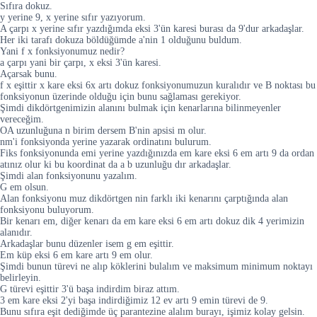
Sıfıra dokuz.
y yerine 9, x yerine sıfır yazıyorum.
A çarpı x yerine sıfır yazdığımda eksi 3'ün karesi burası da 9'dur arkadaşlar.
Her iki tarafı dokuza böldüğümde a'nin 1 olduğunu buldum.
Yani f x fonksiyonumuz nedir?
a çarpı yani bir çarpı, x eksi 3'ün karesi.
Açarsak bunu.
f x eşittir x kare eksi 6x artı dokuz fonksiyonumuzun kuralıdır ve B noktası bu
fonksiyonun üzerinde olduğu için bunu sağlaması gerekiyor.
Şimdi dikdörtgenimizin alanını bulmak için kenarlarına bilinmeyenler
vereceğim.
OA uzunluğuna n birim dersem B'nin apsisi m olur.
nm'i fonksiyonda yerine yazarak ordinatını bulurum.
Fiks fonksiyonunda emi yerine yazdığınızda em kare eksi 6 em artı 9 da ordan
atınız olur ki bu koordinat da a b uzunluğu dır arkadaşlar.
Şimdi alan fonksiyonunu yazalım.
G em olsun.
Alan fonksiyonu muz dikdörtgen nin farklı iki kenarını çarptığında alan
fonksiyonu buluyorum.
Bir kenarı em, diğer kenarı da em kare eksi 6 em artı dokuz dik 4 yerimizin
alanıdır.
Arkadaşlar bunu düzenler isem g em eşittir.
Em küp eksi 6 em kare artı 9 em olur.
Şimdi bunun türevi ne alıp köklerini bulalım ve maksimum minimum noktayı
belirleyin.
G türevi eşittir 3'ü başa indirdim biraz attım.
3 em kare eksi 2'yi başa indirdiğimiz 12 ev artı 9 emin türevi de 9.
Bunu sıfıra eşit dediğimde üç parantezine alalım burayı, işimiz kolay gelsin.