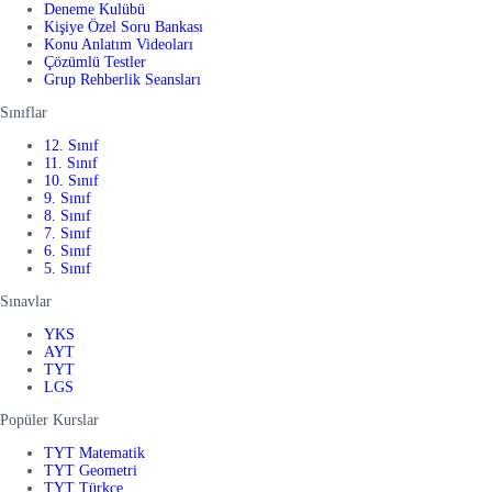
Deneme Kulübü
Kişiye Özel Soru Bankası
Konu Anlatım Videoları
Çözümlü Testler
Grup Rehberlik Seansları
Sınıflar
12. Sınıf
11. Sınıf
10. Sınıf
9. Sınıf
8. Sınıf
7. Sınıf
6. Sınıf
5. Sınıf
Sınavlar
YKS
AYT
TYT
LGS
Popüler Kurslar
TYT Matematik
TYT Geometri
TYT Türkçe