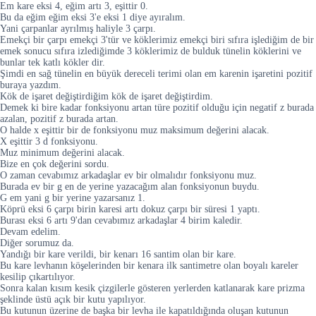
Em kare eksi 4, eğim artı 3, eşittir 0.
Bu da eğim eğim eksi 3'e eksi 1 diye ayıralım.
Yani çarpanlar ayrılmış haliyle 3 çarpı.
Emekçi bir çarpı emekçi 3'tür ve köklerimiz emekçi biri sıfıra işlediğim de bir
emek sonucu sıfıra izlediğimde 3 köklerimiz de bulduk tünelin köklerini ve
bunlar tek katlı kökler dir.
Şimdi en sağ tünelin en büyük dereceli terimi olan em karenin işaretini pozitif
buraya yazdım.
Kök de işaret değiştirdiğim kök de işaret değiştirdim.
Demek ki bire kadar fonksiyonu artan türe pozitif olduğu için negatif z burada
azalan, pozitif z burada artan.
O halde x eşittir bir de fonksiyonu muz maksimum değerini alacak.
X eşittir 3 d fonksiyonu.
Muz minimum değerini alacak.
Bize en çok değerini sordu.
O zaman cevabımız arkadaşlar ev bir olmalıdır fonksiyonu muz.
Burada ev bir g en de yerine yazacağım alan fonksiyonun buydu.
G em yani g bir yerine yazarsanız 1.
Köprü eksi 6 çarpı birin karesi artı dokuz çarpı bir süresi 1 yaptı.
Burası eksi 6 artı 9'dan cevabımız arkadaşlar 4 birim kaledir.
Devam edelim.
Diğer sorumuz da.
Yandığı bir kare verildi, bir kenarı 16 santim olan bir kare.
Bu kare levhanın köşelerinden bir kenara ilk santimetre olan boyalı kareler
kesilip çıkartılıyor.
Sonra kalan kısım kesik çizgilerle gösteren yerlerden katlanarak kare prizma
şeklinde üstü açık bir kutu yapılıyor.
Bu kutunun üzerine de başka bir levha ile kapatıldığında oluşan kutunun