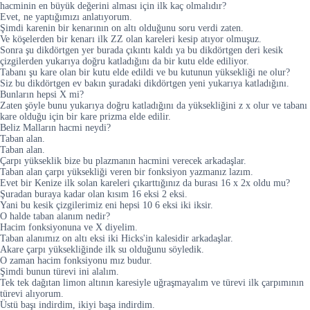
hacminin en büyük değerini alması için ilk kaç olmalıdır?
Evet, ne yaptığımızı anlatıyorum.
Şimdi karenin bir kenarının on altı olduğunu soru verdi zaten.
Ve köşelerden bir kenarı ilk ZZ olan kareleri kesip atıyor olmuşuz.
Sonra şu dikdörtgen yer burada çıkıntı kaldı ya bu dikdörtgen deri kesik
çizgilerden yukarıya doğru katladığını da bir kutu elde ediliyor.
Tabanı şu kare olan bir kutu elde edildi ve bu kutunun yüksekliği ne olur?
Siz bu dikdörtgen ev bakın şuradaki dikdörtgen yeni yukarıya katladığını.
Bunların hepsi X mi?
Zaten şöyle bunu yukarıya doğru katladığını da yüksekliğini z x olur ve tabanı
kare olduğu için bir kare prizma elde edilir.
Beliz Malların hacmi neydi?
Taban alan.
Taban alan.
Çarpı yükseklik bize bu plazmanın hacmini verecek arkadaşlar.
Taban alan çarpı yüksekliği veren bir fonksiyon yazmanız lazım.
Evet bir Kenize ilk solan kareleri çıkarttığınız da burası 16 x 2x oldu mu?
Şuradan buraya kadar olan kısım 16 eksi 2 eksi.
Yani bu kesik çizgilerimiz eni hepsi 10 6 eksi iki iksir.
O halde taban alanım nedir?
Hacim fonksiyonuna ve X diyelim.
Taban alanımız on altı eksi iki Hicks'in kalesidir arkadaşlar.
Akare çarpı yüksekliğinde ilk su olduğunu söyledik.
O zaman hacim fonksiyonu mız budur.
Şimdi bunun türevi ini alalım.
Tek tek dağıtan limon altının karesiyle uğraşmayalım ve türevi ilk çarpımının
türevi alıyorum.
Üstü başı indirdim, ikiyi başa indirdim.