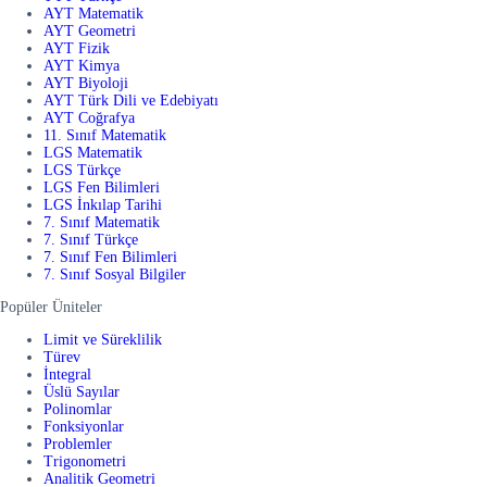
AYT Matematik
AYT Geometri
AYT Fizik
AYT Kimya
AYT Biyoloji
AYT Türk Dili ve Edebiyatı
AYT Coğrafya
11. Sınıf Matematik
LGS Matematik
LGS Türkçe
LGS Fen Bilimleri
LGS İnkılap Tarihi
7. Sınıf Matematik
7. Sınıf Türkçe
7. Sınıf Fen Bilimleri
7. Sınıf Sosyal Bilgiler
Popüler Üniteler
Limit ve Süreklilik
Türev
İntegral
Üslü Sayılar
Polinomlar
Fonksiyonlar
Problemler
Trigonometri
Analitik Geometri