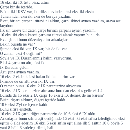
16 eksi iki IX üstü biraz attım.
Çarpı bir de içeride.
Bakın iki IKSV var, iki diksin evinden eksi eksi iki eksin.
Tüneli'nden eksi iki eksi de buraya yazdım.
Evet, birinci çarpanı türevi ni aldım, çarpı ikinci aynen yazdım, araya artı
koydum.
İlk sin türevi bir zaten çarpı birinci çarpanı aynen yazdım.
16 eksi iki eksin karesi çarpımı türevi alarak yaptım bunu da.
Evet şimdi bunu düzenleyelim arkadaşlar.
Bakın burada ne var?
Şurada eksi iki var, IX var, bir de iki var.
O zaman eksi 4 değil mi?
Şöyle ve IX Düzenlenmiş halini yazıyorum.
Eksi 4 çarpı on altı, eksi iki.
Ix Buradan geldi.
Artı şuna aynen yazdım.
16 eksi 2 eksin kalesi bakın iki tane terim var.
İkisinde de on altı eksi iki IX var.
O zaman bunu 16 eksi 2 IX parantezine alıyorum.
16 eksi 2 IX parantezine alırsanız buradan eksi 4 x gelir eksi 4.
Burada da 16 eksi 2 IX çarpı 16 eksi 2 IX demek de mi karesi?
Birini dışarı aldınız, diğeri içeride kaldı.
10 6 eksi 2'yi de içerde kaldı.
Bunu sıfıra eşitledi.
16 eksi 2 IX çarpı diğer parantezin de 10 6 eksi 6 IX oldu.
Arkadaşlar bunu sıfıra eşit dediğimde 16 eksi iki eksi sıfıra izlediğimde eksi
eşittir 8 elde ederim 16 eksi 6 eksi sıfıra eşit eline ilk S eşittir 10 6 böyle 6
yani 8 bölü 3 sadeleştirilmiş hali.