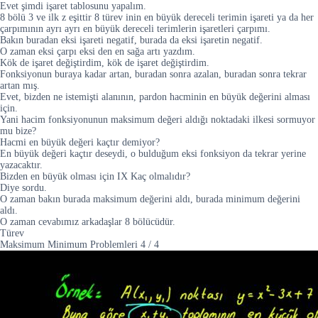
Evet şimdi işaret tablosunu yapalım.
8 bölü 3 ve ilk z eşittir 8 türev inin en büyük dereceli terimin işareti ya da her
çarpımının ayrı ayrı en büyük dereceli terimlerin işaretleri çarpımı.
Bakın buradan eksi işareti negatif, burada da eksi işaretin negatif.
O zaman eksi çarpı eksi den en sağa artı yazdım.
Kök de işaret değiştirdim, kök de işaret değiştirdim.
Fonksiyonun buraya kadar artan, buradan sonra azalan, buradan sonra tekrar
artan mış.
Evet, bizden ne istemişti alanının, pardon hacminin en büyük değerini alması
için.
Yani hacim fonksiyonunun maksimum değeri aldığı noktadaki ilkesi sormuyor
mu bize?
Hacmi en büyük değeri kaçtır demiyor?
En büyük değeri kaçtır deseydi, o bulduğum eksi fonksiyon da tekrar yerine
yazacaktır.
Bizden en büyük olması için IX Kaç olmalıdır?
Diye sordu.
O zaman bakın burada maksimum değerini aldı, burada minimum değerini
aldı.
O zaman cevabımız arkadaşlar 8 bölücüdür.
Türev
Maksimum Minimum Problemleri
4
/
4