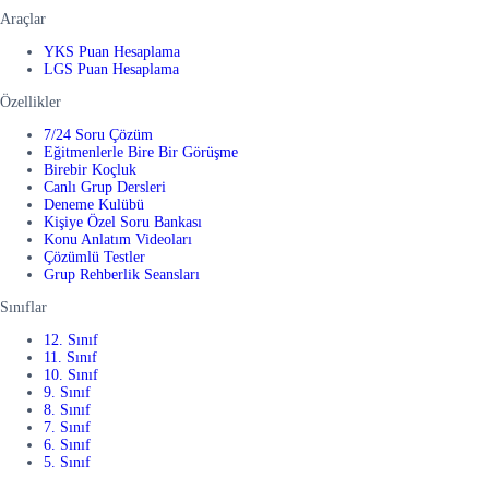
Araçlar
YKS Puan Hesaplama
LGS Puan Hesaplama
Özellikler
7/24 Soru Çözüm
Eğitmenlerle Bire Bir Görüşme
Birebir Koçluk
Canlı Grup Dersleri
Deneme Kulübü
Kişiye Özel Soru Bankası
Konu Anlatım Videoları
Çözümlü Testler
Grup Rehberlik Seansları
Sınıflar
12. Sınıf
11. Sınıf
10. Sınıf
9. Sınıf
8. Sınıf
7. Sınıf
6. Sınıf
5. Sınıf