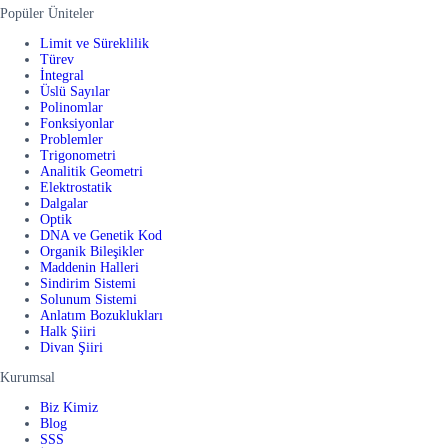
Popüler Üniteler
Limit ve Süreklilik
Türev
İntegral
Üslü Sayılar
Polinomlar
Fonksiyonlar
Problemler
Trigonometri
Analitik Geometri
Elektrostatik
Dalgalar
Optik
DNA ve Genetik Kod
Organik Bileşikler
Maddenin Halleri
Sindirim Sistemi
Solunum Sistemi
Anlatım Bozuklukları
Halk Şiiri
Divan Şiiri
Kurumsal
Biz Kimiz
Blog
SSS