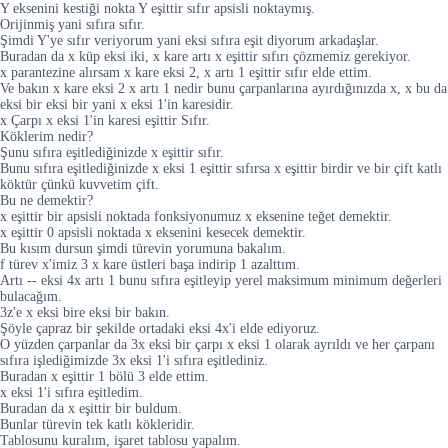
Y eksenini kestiği nokta Y eşittir sıfır apsisli noktaymış.
Orijinmiş yani sıfıra sıfır.
Şimdi Y'ye sıfır veriyorum yani eksi sıfıra eşit diyorum arkadaşlar.
Buradan da x küp eksi iki, x kare artı x eşittir sıfırı çözmemiz gerekiyor.
x parantezine alırsam x kare eksi 2, x artı 1 eşittir sıfır elde ettim.
Ve bakın x kare eksi 2 x artı 1 nedir bunu çarpanlarına ayırdığınızda x, x bu da
eksi bir eksi bir yani x eksi 1'in karesidir.
x Çarpı x eksi 1'in karesi eşittir Sıfır.
Köklerim nedir?
Şunu sıfıra eşitlediğinizde x eşittir sıfır.
Bunu sıfıra eşitlediğinizde x eksi 1 eşittir sıfırsa x eşittir birdir ve bir çift katlı
köktür çünkü kuvvetim çift.
Bu ne demektir?
x eşittir bir apsisli noktada fonksiyonumuz x eksenine teğet demektir.
x eşittir 0 apsisli noktada x eksenini kesecek demektir.
Bu kısım dursun şimdi türevin yorumuna bakalım.
f türev x'imiz 3 x kare üstleri başa indirip 1 azalttım.
Artı -- eksi 4x artı 1 bunu sıfıra eşitleyip yerel maksimum minimum değerleri
bulacağım.
3z'e x eksi bire eksi bir bakın.
Şöyle çapraz bir şekilde ortadaki eksi 4x'i elde ediyoruz.
O yüzden çarpanlar da 3x eksi bir çarpı x eksi 1 olarak ayrıldı ve her çarpanı
sıfıra işlediğimizde 3x eksi 1'i sıfıra eşitlediniz.
Buradan x eşittir 1 bölü 3 elde ettim.
x eksi 1'i sıfıra eşitledim.
Buradan da x eşittir bir buldum.
Bunlar türevin tek katlı kökleridir.
Tablosunu kuralım, işaret tablosu yapalım.