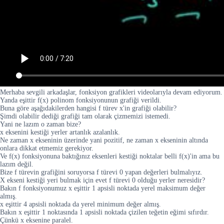
Merhaba sevgili arkadaşlar, fonksiyon grafikleri videolarıyla devam ediyorum.
Yanda eşittir f(x) polinom fonksiyonunun grafiği verildi.
Buna göre aşağıdakilerden hangisi f türev x'in grafiği olabilir?
Şimdi olabilir dediği grafiği tam olarak çizmemizi istemedi.
Yani ne lazım o zaman bize?
x eksenini kestiği yerler artanlık azalanlık.
Ne zaman x ekseninin üzerinde yani pozitif, ne zaman x ekseninin altında
onlara dikkat etmemiz gerekiyor.
Ve f(x) fonksiyonuna baktığınız eksenleri kestiği noktalar belli f(x)'in ama bu
lazım değil.
Bize f türevin grafiğini soruyorsa f türevi 0 yapan değerleri bulmalıyız.
X ekseni kestiği yeri bulmak için evet f türevi 0 olduğu yerler neresidir?
Bakın f fonksiyonumuz x eşittir 1 apsisli noktada yerel maksimum değer
almış.
x eşittir 4 apsisli noktada da yerel minimum değer almış.
Bakın x eşittir 1 noktasında 1 apsisli noktada çizilen teğetin eğimi sıfırdır.
Çünkü x eksenine paralel.