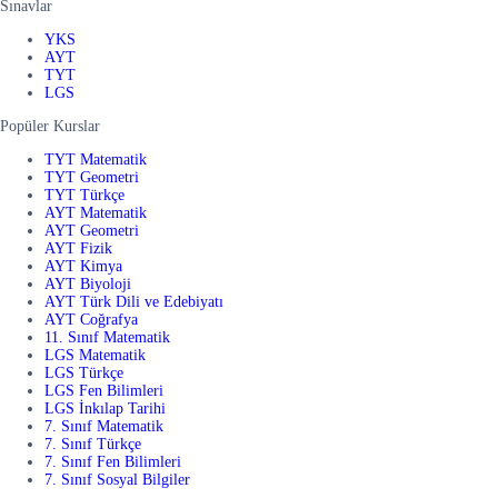
Sınavlar
YKS
AYT
TYT
LGS
Popüler Kurslar
TYT Matematik
TYT Geometri
TYT Türkçe
AYT Matematik
AYT Geometri
AYT Fizik
AYT Kimya
AYT Biyoloji
AYT Türk Dili ve Edebiyatı
AYT Coğrafya
11. Sınıf Matematik
LGS Matematik
LGS Türkçe
LGS Fen Bilimleri
LGS İnkılap Tarihi
7. Sınıf Matematik
7. Sınıf Türkçe
7. Sınıf Fen Bilimleri
7. Sınıf Sosyal Bilgiler