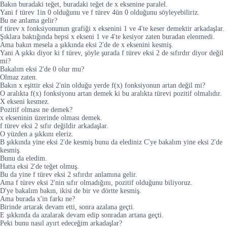
Bakın buradaki teğet, buradaki teğet de x eksenine paralel.
Yani f türev 1in 0 olduğunu ve f türev 4ün 0 olduğunu söyleyebiliriz.
Bu ne anlama gelir?
f türev x fonksiyonunun grafiği x eksenini 1 ve 4'te keser demektir arkadaşlar.
Şıklara baktığında hepsi x ekseni 1 ve 4'te kesiyor zaten buradan elenmedi.
Ama bakın mesela a şıkkında eksi 2'de de x eksenini kesmiş.
Yani A şıkkı diyor ki f türev, şöyle şurada f türev eksi 2 de sıfırdır diyor değil
mi?
Bakalım eksi 2'de 0 olur mu?
Olmaz zaten.
Bakın x eşittir eksi 2'nin olduğu yerde f(x) fonksiyonun artan değil mi?
O aralıkta f(x) fonksiyonu artan demek ki bu aralıkta türevi pozitif olmalıdır.
X ekseni kesmez.
Pozitif olması ne demek?
x ekseninin üzerinde olması demek.
f türev eksi 2 sıfır değildir arkadaşlar.
O yüzden a şıkkını eleriz.
B şıkkında yine eksi 2'de kesmiş bunu da elediniz C'ye bakalım yine eksi 2'de
kesmiş.
Bunu da eledim.
Hatta eksi 2'de teğet olmuş.
Bu da yine f türev eksi 2 sıfırdır anlamına gelir.
Ama f türev eksi 2'nin sıfır olmadığını, pozitif olduğunu biliyoruz.
D'ye bakalım bakın, ikisi de bir ve dörtte kesmiş.
Ama burada x'in farkı ne?
Birinde artarak devam etti, sonra azalana geçti.
E şıkkında da azalarak devam edip sonradan artana geçti.
Peki bunu nasıl ayırt edeceğim arkadaşlar?