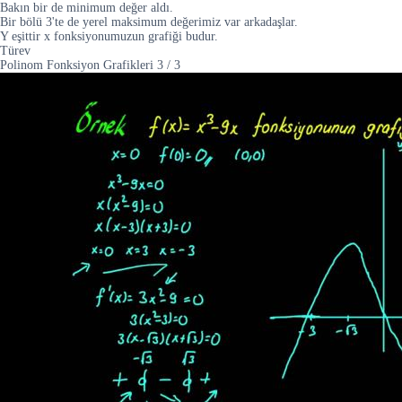
Bakın bir de minimum değer aldı.
Bir bölü 3'te de yerel maksimum değerimiz var arkadaşlar.
Y eşittir x fonksiyonumuzun grafiği budur.
Türev
Polinom Fonksiyon Grafikleri
3
/
3