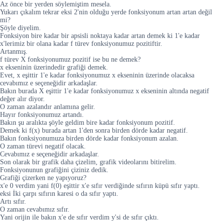
Az önce bir yerden söylemiştim mesela.
Yukarı çıkalım tekrar eksi 2'nin olduğu yerde fonksiyonum artan artan değil
mi?
Şöyle diyelim.
Fonksiyon bire kadar bir apsisli noktaya kadar artan demek ki 1'e kadar
x'lerimiz bir olana kadar f türev fonksiyonumuz pozitiftir.
Artanmış.
f türev X fonksiyonumuz pozitif ise bu ne demek?
x ekseninin üzerindedir grafiği demek.
Evet, x eşittir 1'e kadar fonksiyonumuz x ekseninin üzerinde olacaksa
cevabımız e seçeneğidir arkadaşlar.
Bakın burada X eşittir 1'e kadar fonksiyonumuz x ekseninin altında negatif
değer alır diyor.
O zaman azalandır anlamına gelir.
Hayır fonksiyonumuz artandı.
Bakın şu aralıkta şöyle geldim bire kadar fonksiyonum pozitif.
Demek ki f(x) burada artan 1'den sonra birden dörde kadar negatif.
Bakın fonksiyonumuza birden dörde kadar fonksiyonum azalan.
O zaman türevi negatif olacak.
Cevabımız e seçeneğidir arkadaşlar.
Son olarak bir grafik daha çizelim, grafik videolarını bitirelim.
Fonksiyonunun grafiğini çiziniz dedik.
Grafiği çizerken ne yapıyoruz?
x'e 0 verdim yani f(0) eşittir x'e sıfır verdiğinde sıfırın küpü sıfır yaptı.
eksi İki çarpı sıfırın karesi o da sıfır yaptı.
Artı sıfır.
O zaman cevabımız sıfır.
Yani orijin ile bakın x'e de sıfır verdim y'si de sıfır çıktı.