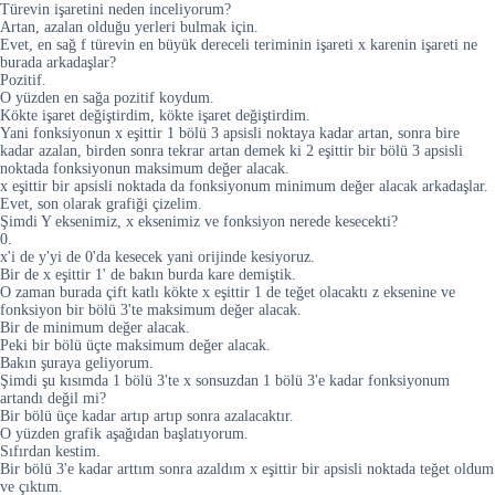
Türevin işaretini neden inceliyorum?
Artan, azalan olduğu yerleri bulmak için.
Evet, en sağ f türevin en büyük dereceli teriminin işareti x karenin işareti ne
burada arkadaşlar?
Pozitif.
O yüzden en sağa pozitif koydum.
Kökte işaret değiştirdim, kökte işaret değiştirdim.
Yani fonksiyonun x eşittir 1 bölü 3 apsisli noktaya kadar artan, sonra bire
kadar azalan, birden sonra tekrar artan demek ki 2 eşittir bir bölü 3 apsisli
noktada fonksiyonun maksimum değer alacak.
x eşittir bir apsisli noktada da fonksiyonum minimum değer alacak arkadaşlar.
Evet, son olarak grafiği çizelim.
Şimdi Y eksenimiz, x eksenimiz ve fonksiyon nerede kesecekti?
0.
x'i de y'yi de 0'da kesecek yani orijinde kesiyoruz.
Bir de x eşittir 1' de bakın burda kare demiştik.
O zaman burada çift katlı kökte x eşittir 1 de teğet olacaktı z eksenine ve
fonksiyon bir bölü 3'te maksimum değer alacak.
Bir de minimum değer alacak.
Peki bir bölü üçte maksimum değer alacak.
Bakın şuraya geliyorum.
Şimdi şu kısımda 1 bölü 3'te x sonsuzdan 1 bölü 3'e kadar fonksiyonum
artandı değil mi?
Bir bölü üçe kadar artıp artıp sonra azalacaktır.
O yüzden grafik aşağıdan başlatıyorum.
Sıfırdan kestim.
Bir bölü 3'e kadar arttım sonra azaldım x eşittir bir apsisli noktada teğet oldum
ve çıktım.