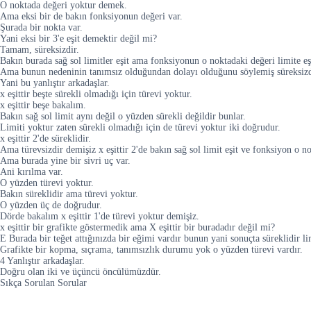
O noktada değeri yoktur demek.
Ama eksi bir de bakın fonksiyonun değeri var.
Şurada bir nokta var.
Yani eksi bir 3'e eşit demektir değil mi?
Tamam, süreksizdir.
Bakın burada sağ sol limitler eşit ama fonksiyonun o noktadaki değeri limite eşi
Ama bunun nedeninin tanımsız olduğundan dolayı olduğunu söylemiş süreksizdir d
Yani bu yanlıştır arkadaşlar.
x eşittir beşte sürekli olmadığı için türevi yoktur.
x eşittir beşe bakalım.
Bakın sağ sol limit aynı değil o yüzden sürekli değildir bunlar.
Limiti yoktur zaten sürekli olmadığı için de türevi yoktur iki doğrudur.
x eşittir 2'de süreklidir.
Ama türevsizdir demişiz x eşittir 2'de bakın sağ sol limit eşit ve fonksiyon o no
Ama burada yine bir sivri uç var.
Ani kırılma var.
O yüzden türevi yoktur.
Bakın süreklidir ama türevi yoktur.
O yüzden üç de doğrudur.
Dörde bakalım x eşittir 1'de türevi yoktur demişiz.
x eşittir bir grafikte göstermedik ama X eşittir bir buradadır değil mi?
E Burada bir teğet attığınızda bir eğimi vardır bunun yani sonuçta süreklidir lim
Grafikte bir kopma, sıçrama, tanımsızlık durumu yok o yüzden türevi vardır.
4 Yanlıştır arkadaşlar.
Doğru olan iki ve üçüncü öncülümüzdür.
Sıkça Sorulan Sorular