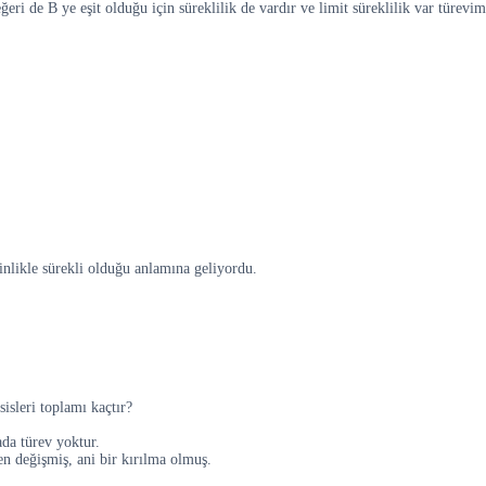
eri de B ye eşit olduğu için süreklilik de vardır ve limit süreklilik var türevim
inlikle sürekli olduğu anlamına geliyordu.
sisleri toplamı kaçtır?
ada türev yoktur.
en değişmiş, ani bir kırılma olmuş.