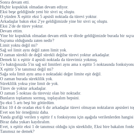
Sonra devam etti.
Hiçbir kopukluk olmadan devam ediyor.
Eksi beşe geldiğinde yeni bir sivri uç oluştu.
O yüzden X eşittir eksi 5 apsisli noktada da türevi yoktur.
Arkadaşlar bakın eksi 2'ye geldiğimizde yine bir sivri uç oluştu.
Eksi 2'de de türev yoktur.
Devam ettim.
Yine bir kopukluk olmadan devam ettik ve dörde geldiğimizde burada bir sıçra
Sıçrama olduğunda zaten nedir?
Limit yoktu değil mi?
Sağ sol limit aynı değil zaten limit yok.
O zaman sürekli de değil sürekli değilse türevi yoktur arkadaşlar.
Demek ki x eşittir 4 apsisli noktada da türevimiz yokmuş.
5'e baktığınızda 5'in sağ sol limitleri aynı ama x eşittir 5 noktasında fonksiyon
X eşittir 5'te tanımsız değil mi?
Sağa sola limit aynı ama o noktadaki değer limite eşit değil.
O zaman burada süreklilik yok.
Süreklilik yoksa yine limit de yok.
Türev de yoktur arkadaşlar.
O zaman 5 noktası da türevsiz olan bir noktadır.
Bunların toplamını sormuş, toplayalım hepsini.
Şu eksi 5 artı beşi bir götürdüm.
Eksi 10 4 de oradan eksi 6 dır arkadaşlar türevi olmayan noktaların apsisleri t
Evet son bir örneğimiz daha.
Yanda grafiği verilen y eşittir f x fonksiyonu için aşağıda verilenlerden hangis
Biraz daha yukarı kaydıralım.
Evet, x eşittir eksi 1 de tanımsız olduğu için süreklidir, Eksi bire bakalım fonk
Tanımsız ne demek?