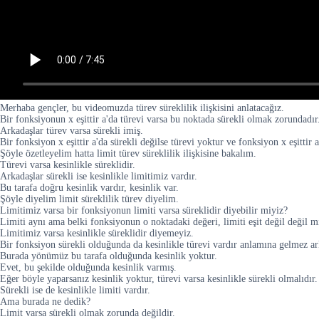
Merhaba gençler, bu videomuzda türev süreklilik ilişkisini anlatacağız.
Bir fonksiyonun x eşittir a'da türevi varsa bu noktada sürekli olmak zorundadır
Arkadaşlar türev varsa sürekli imiş.
Bir fonksiyon x eşittir a'da sürekli değilse türevi yoktur ve fonksiyon x eşittir 
Şöyle özetleyelim hatta limit türev süreklilik ilişkisine bakalım.
Türevi varsa kesinlikle süreklidir.
Arkadaşlar sürekli ise kesinlikle limitimiz vardır.
Bu tarafa doğru kesinlik vardır, kesinlik var.
Şöyle diyelim limit süreklilik türev diyelim.
Limitimiz varsa bir fonksiyonun limiti varsa süreklidir diyebilir miyiz?
Limiti aynı ama belki fonksiyonun o noktadaki değeri, limiti eşit değil değil m
Limitimiz varsa kesinlikle süreklidir diyemeyiz.
Bir fonksiyon sürekli olduğunda da kesinlikle türevi vardır anlamına gelmez ar
Burada yönümüz bu tarafa olduğunda kesinlik yoktur.
Evet, bu şekilde olduğunda kesinlik varmış.
Eğer böyle yaparsanız kesinlik yoktur, türevi varsa kesinlikle sürekli olmalıdır.
Sürekli ise de kesinlikle limiti vardır.
Ama burada ne dedik?
Limit varsa sürekli olmak zorunda değildir.