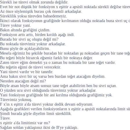
Sürekli ise türevi olmak zorunda değildir.
Evet bir not düştük bir fonksiyon x eşittir a apsisli noktada sürekli değilse türe
Az önce söylemiştik burası çok önemli arkadaşlar.
Süreklilik yoksa türevden bahsedemeyiz.
İkinci olarak fonksiyonun grafiğinde kırılmanın olduğu noktada buna sivri uç 
Türev yoktur yani.
Bakın altında grafiğini çizdim.
Fonksiyon arttı arttı, birden kırıldı aşağı indi.
Burada bir sivri uç oluştu değil mi?
Bu noktada türevimiz yoktur arkadaşlar.
Bunu şöyle de açıklayabilirim.
Mesela eğrimiz bu şekilde buradan bir noktadan şu noktadan geçen bir tane teğe
Bu teğeti böyle birazcık eğseniz farklı bir noktaya değer.
Zaten türev eğim demekti ya o zaman bu noktada bir tane teğet vardır.
Bu teğetin eğimi de türevi verecektir.
Yani türevi vardır ve bir tanedir.
Ama bakın sivri bir uç varsa ben burdan teğet atacağım diyelim.
Nereden atacağım değil mi?
Böyle atsan böyle atsam sonsuz tane teğet atabilirim ben bu sivri uçtan.
O yüzden ucu sivri olduğunda türevimiz yoktur arkadaşlar.
Yani fonksiyon grafiğinde bir ani kırılma olduğunda grafiğimiz yok.
Türevimiz yokmuş.
F x'in x eşittir a'da türevi yoktur dedik devam ediyorum.
Aşağıda grafikleri verilen fonksiyonların x eşittir a apsisli noktalarında limit s
Şimdi burada şöyle diyelim limit süreklilik.
Türev.
x eşittir a'da limitimiz var mı?
Sağdan soldan yaklaştınız ikisi de B'ye yaklaştı.