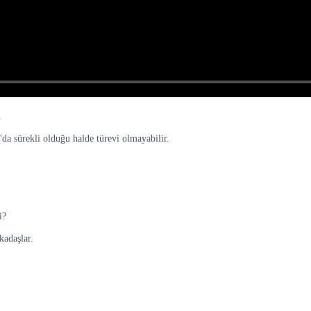
.
a'da sürekli olduğu halde türevi olmayabilir.
i?
kadaşlar.