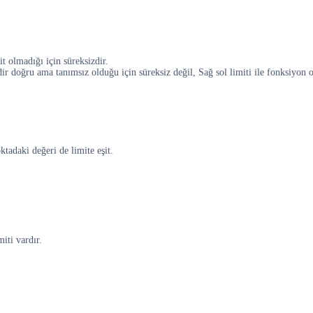
t olmadığı için süreksizdir.
oğru ama tanımsız olduğu için süreksiz değil, Sağ sol limiti ile fonksiyon o n
ktadaki değeri de limite eşit.
iti vardır.