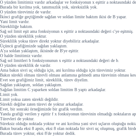
O yüzden limitimiz vardır arkadaşlar ve fonksiyonun x eşittir a noktasındaki değ
Burada bir kırılma yok, tanımsızlık yok, süreksizlik yok.
O yüzden türevimiz de vardır.
İkinci grafiğe geçtiğimde sağdan ve soldan limite baktım ikisi de B yapar.
Yani limit vardır.
Sürekliliğe baktım.
Sağ sol limit eşit ama fonksiyonun x eşittir a noktasındaki değeri c'ye eşitmiş.
O yüzden süreklilik yoktur.
Süreklilik yoksa türev direkt yoktur diyebiliriz arkadaşlar.
Üçüncü grafiğimizde sağdan yaklaştım.
A'ya soldan yaklaştım, ikisinde de B'ye eşittir.
O halde limitimiz vardır.
Sağ sol limitleri b fonksiyonunun x eşittir a noktasındaki değeri de b.
O yüzden süreklilik de vardır.
Ama bakın sivri uç olduğu için, ani kırılma olduğu için türevimiz yoktur.
Bakın sürekli olması türevli olması anlamına gelmedi ama türevinin olması kes
Evet son grafiğimiz limit, süreklilik, türev diyelim.
Sağdan yaklaştım, soldan yaklaştım.
Sağdan limitim C yaparken soldan limitim B yaptı arkadaşlar.
Limit yok.
Limit yoksa zaten sürekli değildir.
Sürekli değilse zaten türevi de yoktur arkadaşlar.
Evet, bir sonraki örneğimizde bir grafik verdim.
Yanda grafiği verilen y eşittir f x fonksiyonun türevinin olmadığı noktaların ap
Türevleri de yoktur.
Süreksiz olduğu noktada yoktur ve ani kırılma yani sivri uçların oluştuğu nokt
Bakın burada eksi 8 apsis, eksi 8 olan noktada bir sivri uç oluşmuş, grafik bird
Burada türev yoktur, eksi 8'de yoktur dedik.