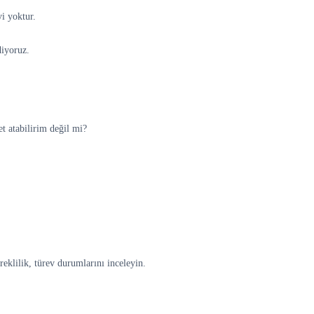
vi yoktur.
diyoruz.
t atabilirim değil mi?
üreklilik, türev durumlarını inceleyin.