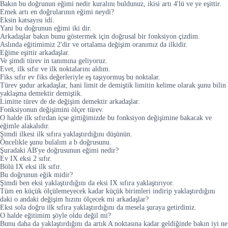
Bakın bu doğrunun eğimi nedir kuralını buldunuz, ikisi artı 4'lü ve ye eşittir.
Emek artı en doğrularının eğimi neydi?
Eksin katsayısı idi.
Yani bu doğrunun eğimi iki dir.
Arkadaşlar bakın bunu göstermek için doğrusal bir fonksiyon çizdim.
Aslında eğitimimiz 2'dir ve ortalama değişim oranımız da ilkidir.
Eğime eşittir arkadaşlar.
Ve şimdi türev in tanımına geliyoruz.
Evet, ilk sıfır ve ilk noktalarını aldım.
Fiks sıfır ev fiks değerleriyle eş taşıyormuş bu noktalar.
Türev şudur arkadaşlar, hani limit de demiştik limitin kelime olarak şunu bilin
yaklaşma demektir demiştik.
Limitte türev de de değişim demektir arkadaşlar.
Fonksiyonun değişimini ölçer türev.
O halde ilk sıfırdan içse gittiğimizde bu fonksiyon değişimine bakacak ve
eğimle alakalıdır.
Şimdi ilkesi ilk sıfıra yaklaştırdığını düşünün.
Öncelikle şunu bulalım a b doğrusunu.
Şuradaki AB'ye doğrusunun eğimi nedir?
Ev IX eksi 2 sıfır.
Bölü IX eksi ilk sıfır.
Bu doğrunun eğik midir?
Şimdi ben eksi yaklaştırdığını da eksi IX sıfıra yaklaştırıyor.
Tüm en küçük ölçülemeyecek kadar küçük birimleri indirip yaklaştırdığını
daki o andaki değişim hızını ölçecek mi arkadaşlar?
Eksi sola doğru ilk sıfıra yaklaştırdığını da mesela şuraya getirdiniz.
O halde eğitimim şöyle oldu değil mi?
Bunu daha da yaklaştırdığını da artık A noktasına kadar geldiğinde bakın iyi ne