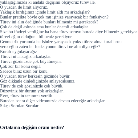
yaklaştığımızda ki andaki değişimi ölçüyoruz türev ile.
O yüzden de limit alıyoruz.
Yaklaşık kırdığımız içinde limit aldı mı arkadaşlar?
Bunlar pratikte böyle çok mu işinize yarayacak bir fonksiyon?
Türev ini alın dediğinde bunları bilmeniz mi gerekecek?
Çok da değil aslında ama bunlar önemli arkadaşlar.
Size bu ifadeyi verdiğine ha bana türev soruyu burada diye bilmeniz gerekiyor
türevi eğim olduğunu bilmeniz gerekiyor.
Geometrik yorumda bu işinize yarayacak yoksa türev alma kurallarını
vereceğim zaten bu fonksiyonun türevi ne alın diyeceğiz?
Kuralı uygulayacağız.
Türevi ni alacağız arkadaşlar.
Türevi gözünüzde çok büyütmeyin.
Çok zor bir konu değil.
Sadece biraz uzun bir konu.
O yüzden türev herkesin gözünde büyür.
Göz dikkatle dinlediğinizde anlayacaksınız.
Türev de çok gözünüzde çok büyük.
Düzeyiniz bir durum yok arkadaşlar.
Evet, türev in tanımını verdik.
Buradan sonra diğer videomuzda devam edeceğiz arkadaşlar.
Sıkça Sorulan Sorular
Ortalama değişim oranı nedir?