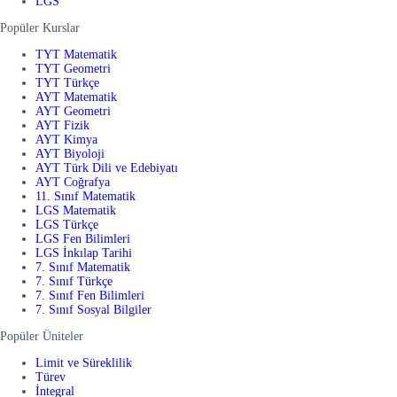
LGS
Popüler Kurslar
TYT Matematik
TYT Geometri
TYT Türkçe
AYT Matematik
AYT Geometri
AYT Fizik
AYT Kimya
AYT Biyoloji
AYT Türk Dili ve Edebiyatı
AYT Coğrafya
11. Sınıf Matematik
LGS Matematik
LGS Türkçe
LGS Fen Bilimleri
LGS İnkılap Tarihi
7. Sınıf Matematik
7. Sınıf Türkçe
7. Sınıf Fen Bilimleri
7. Sınıf Sosyal Bilgiler
Popüler Üniteler
Limit ve Süreklilik
Türev
İntegral