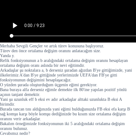
Merhaba Sevgili Gençler ve artık türev konusuna başlıyoruz.
Türev den önce ortalama değişim oranını anlatacağım size.
Yanda y.
Refik fonksiyonunun a b aralığındaki ortalama değişim oranını hesaplayan
ortalama değişim oranı aslında bir nevi eğitimdir.
Arkadaşlar şu noktalara a, b derseniz şuradan ağızdan B'ye gittiğimizde, yani
ilkelerimiz A'dan B'ye gittiğinde yerlerimizde UEFA'dan FB'ye gitti
fonksiyonunun değişimini hesaplaşacağız.
O yüzden şurada oluşturduğum üçgenin eğimi gerekiyor.
Bana buraya alfa derseniz eğimle demekte ilk 80'ine yapılan pozitif yönlü
açının tanjant demektir.
Yani şu uzunluk eff b eksi ev adır arkadaşlar alttaki uzunlukta B eksi A
birimdir.
Burada tancan tını aldığınızda yani eğimi bulduğunuzda FB eksi efa karşı B
sağ komşu karşı böyle komşu dediğinizde bu kısım size ortalama değişim
oranını verir arkadaşlar.
Bakalım örneğimizde fonksiyonunun iki 5 aralığındaki ortalama değişim
oranını bulunuz.
Cevabımız nedir?