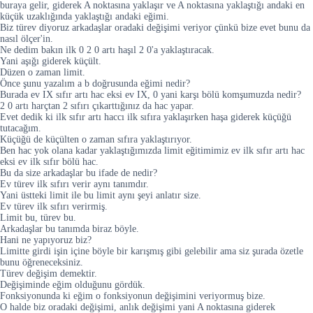
buraya gelir, giderek A noktasına yaklaşır ve A noktasına yaklaştığı andaki en
küçük uzaklığında yaklaştığı andaki eğimi.
Biz türev diyoruz arkadaşlar oradaki değişimi veriyor çünkü bize evet bunu da
nasıl ölçer'in.
Ne dedim bakın ilk 0 2 0 artı haşıl 2 0'a yaklaştıracak.
Yani aşığı giderek küçült.
Düzen o zaman limit.
Önce şunu yazalım a b doğrusunda eğimi nedir?
Burada ev IX sıfır artı hac eksi ev IX, 0 yani karşı bölü komşumuzda nedir?
2 0 artı harçtan 2 sıfırı çıkarttığınız da hac yapar.
Evet dedik ki ilk sıfır artı haccı ilk sıfıra yaklaşırken haşa giderek küçüğü
tutacağım.
Küçüğü de küçülten o zaman sıfıra yaklaştırıyor.
Ben hac yok olana kadar yaklaştığımızda limit eğitimimiz ev ilk sıfır artı hac
eksi ev ilk sıfır bölü hac.
Bu da size arkadaşlar bu ifade de nedir?
Ev türev ilk sıfırı verir aynı tanımdır.
Yani üstteki limit ile bu limit aynı şeyi anlatır size.
Ev türev ilk sıfırı verirmiş.
Limit bu, türev bu.
Arkadaşlar bu tanımda biraz böyle.
Hani ne yapıyoruz biz?
Limitte girdi işin içine böyle bir karışmış gibi gelebilir ama siz şurada özetle
bunu öğreneceksiniz.
Türev değişim demektir.
Değişiminde eğim olduğunu gördük.
Fonksiyonunda ki eğim o fonksiyonun değişimini veriyormuş bize.
O halde biz oradaki değişimi, anlık değişimi yani A noktasına giderek