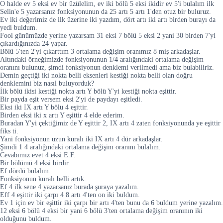
O halde ev 5 eksi ev bir üzülelim, ev iki bölü 5 eksi ikidir ev 5'i bulalım ilk
Selin'e 5 yazarsanız fonksiyonunun da 25 artı 5 artı 1'den otuz bir buluruz.
Ev iki değerimiz de ilk üzerine iki yazdım, dört artı iki artı birden burayı da
yedi buldum.
Fool günümüzde yerine yazarsam 31 eksi 7 bölü 5 eksi 2 yani 30 birden 7'yi
çıkardığınızda 24 yapar.
Bölü 5'ten 2'yi çıkarttım 3 ortalama değişim oranımız 8 miş arkadaşlar.
Altındaki örneğimizde fonksiyonunun 1/4 aralığındaki ortalama değişim
oranını bulunuz, şimdi fonksiyonun denklemi verilmedi ama biz bulabiliriz.
Demin geçtiği iki nokta belli eksenleri kestiği nokta belli olan doğru
denklemini biz nasıl buluyorduk?
İlk bölü ikisi kestiği nokta artı Y bölü Y'yi kestiği nokta eşittir.
Bir payda eşit versem eksi 2'yi de paydayı eşitledi.
Eksi iki IX artı Y bölü 4 eşittir.
Birden eksi iki x artı Y eşittir 4 elde ederim.
Buradan Y'yi çektiğimiz de Y eşittir 2, IX artı 4 zaten fonksiyonunda ye eşittir
fiks ti.
Yani fonksiyonun uzun kuralı iki IX artı 4 dür arkadaşlar.
Şimdi 1 4 aralığındaki ortalama değişim oranını bulalım.
Cevabımız evet 4 eksi E.F.
Bir bölümü 4 eksi birdir.
Ef dördü bulalım.
Fonksiyonun kuralı belli artık.
Ef 4 ilk sene 4 yazarsanız burada şuraya yazalım.
Eff 4 eşittir iki çarpı 4 8 artı 4'ten on iki buldum.
Ev 1 için ev bir eşittir iki çarpı bir artı 4'ten bunu da 6 buldum yerine yazalım.
12 eksi 6 bölü 4 eksi bir yani 6 bölü 3'ten ortalama değişim oranının iki
olduğunu buldum.