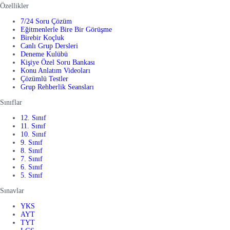
Özellikler
7/24 Soru Çözüm
Eğitmenlerle Bire Bir Görüşme
Birebir Koçluk
Canlı Grup Dersleri
Deneme Kulübü
Kişiye Özel Soru Bankası
Konu Anlatım Videoları
Çözümlü Testler
Grup Rehberlik Seansları
Sınıflar
12. Sınıf
11. Sınıf
10. Sınıf
9. Sınıf
8. Sınıf
7. Sınıf
6. Sınıf
5. Sınıf
Sınavlar
YKS
AYT
TYT