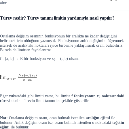
olur.
Türev nedir? Türev tanımı limitin yardımıyla nasıl yapılır?
Ortalama değişim oranının fonksiyonun bir aralıkta ne kadar değiştiğini
belirtmek için olduğunu yazmıştık. Fonksiyonun anlık değişimini öğrenmek
istersek de aralıktaki noktaları iyice birbirine yaklaştırarak oranı bulabiliriz.
Burada da limitten faydalanırız.
f : [a, b] → R bir fonksiyon ve x
= (a,b) olsun.
0
Eğer yukarıdaki gibi limiti varsa, bu limite
f fonksiyonun x
noktasındaki
0
türevi
denir. Türevin limit tanımı bu şekilde gösterilir.
Not:
Ortalama değişim oranı, oran bulmak istenilen
aralığın eğimi
ile
bulunur. Anlık değişim oranı ise, oranı bulmak istenilen o noktadaki
teğetin
eğimi
ile bulunur.