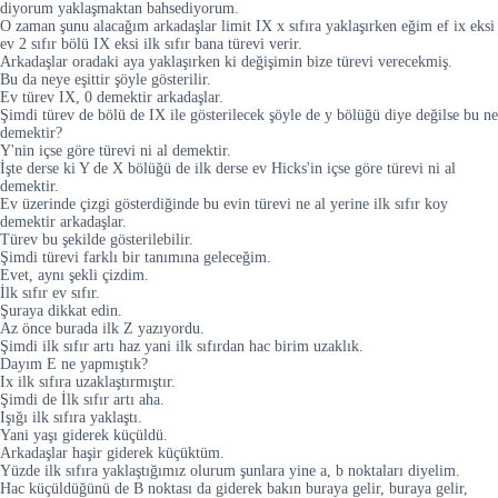
diyorum yaklaşmaktan bahsediyorum.
O zaman şunu alacağım arkadaşlar limit IX x sıfıra yaklaşırken eğim ef ix eksi
ev 2 sıfır bölü IX eksi ilk sıfır bana türevi verir.
Arkadaşlar oradaki aya yaklaşırken ki değişimin bize türevi verecekmiş.
Bu da neye eşittir şöyle gösterilir.
Ev türev IX, 0 demektir arkadaşlar.
Şimdi türev de bölü de IX ile gösterilecek şöyle de y bölüğü diye değilse bu ne
demektir?
Y'nin içse göre türevi ni al demektir.
İşte derse ki Y de X bölüğü de ilk derse ev Hicks'in içse göre türevi ni al
demektir.
Ev üzerinde çizgi gösterdiğinde bu evin türevi ne al yerine ilk sıfır koy
demektir arkadaşlar.
Türev bu şekilde gösterilebilir.
Şimdi türevi farklı bir tanımına geleceğim.
Evet, aynı şekli çizdim.
İlk sıfır ev sıfır.
Şuraya dikkat edin.
Az önce burada ilk Z yazıyordu.
Şimdi ilk sıfır artı haz yani ilk sıfırdan hac birim uzaklık.
Dayım E ne yapmıştık?
Ix ilk sıfıra uzaklaştırmıştır.
Şimdi de İlk sıfır artı aha.
Işığı ilk sıfıra yaklaştı.
Yani yaşı giderek küçüldü.
Arkadaşlar haşir giderek küçüktüm.
Yüzde ilk sıfıra yaklaştığımız olurum şunlara yine a, b noktaları diyelim.
Hac küçüldüğünü de B noktası da giderek bakın buraya gelir, buraya gelir,