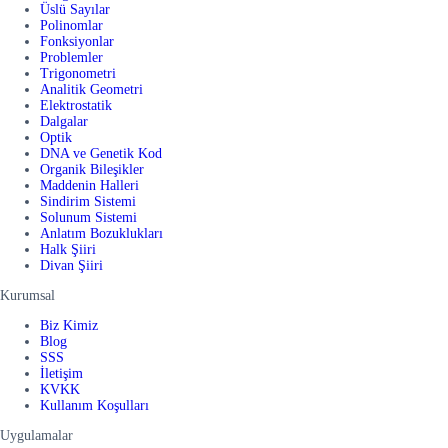
Üslü Sayılar
Polinomlar
Fonksiyonlar
Problemler
Trigonometri
Analitik Geometri
Elektrostatik
Dalgalar
Optik
DNA ve Genetik Kod
Organik Bileşikler
Maddenin Halleri
Sindirim Sistemi
Solunum Sistemi
Anlatım Bozuklukları
Halk Şiiri
Divan Şiiri
Kurumsal
Biz Kimiz
Blog
SSS
İletişim
KVKK
Kullanım Koşulları
Uygulamalar