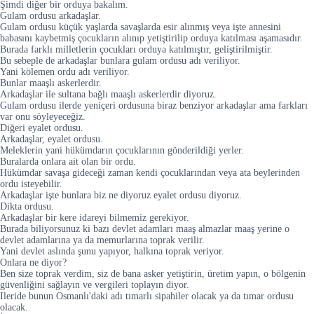
Şimdi diğer bir orduya bakalım.
Gulam ordusu arkadaşlar.
Gulam ordusu küçük yaşlarda savaşlarda esir alınmış veya işte annesini
babasını kaybetmiş çocukların alınıp yetiştirilip orduya katılması aşamasıdır.
Burada farklı milletlerin çocukları orduya katılmıştır, geliştirilmiştir.
Bu sebeple de arkadaşlar bunlara gulam ordusu adı veriliyor.
Yani kölemen ordu adı veriliyor.
Bunlar maaşlı askerlerdir.
Arkadaşlar ile sultana bağlı maaşlı askerlerdir diyoruz.
Gulam ordusu ilerde yeniçeri ordusuna biraz benziyor arkadaşlar ama farkları
var onu söyleyeceğiz.
Diğeri eyalet ordusu.
Arkadaşlar, eyalet ordusu.
Meleklerin yani hükümdarın çocuklarının gönderildiği yerler.
Buralarda onlara ait olan bir ordu.
Hükümdar savaşa gideceği zaman kendi çocuklarından veya ata beylerinden
ordu isteyebilir.
Arkadaşlar işte bunlara biz ne diyoruz eyalet ordusu diyoruz.
Dikta ordusu.
Arkadaşlar bir kere idareyi bilmemiz gerekiyor.
Burada biliyorsunuz ki bazı devlet adamları maaş almazlar maaş yerine o
devlet adamlarına ya da memurlarına toprak verilir.
Yani devlet aslında şunu yapıyor, halkına toprak veriyor.
Onlara ne diyor?
Ben size toprak verdim, siz de bana asker yetiştirin, üretim yapın, o bölgenin
güvenliğini sağlayın ve vergileri toplayın diyor.
Ileride bunun Osmanlı'daki adı tımarlı sipahiler olacak ya da tımar ordusu
olacak.