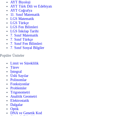
AYT Biyoloji
AYT Türk Dili ve Edebiyatı
AYT Coğrafya
11. Sınıf Matematik
LGS Matematik
LGS Türkçe
LGS Fen Bilimleri
LGS İnkılap Tarihi
7. Sınıf Matematik
7. Sınıf Türkçe
7. Sınıf Fen Bilimleri
7. Sınıf Sosyal Bilgiler
Popüler Üniteler
Limit ve Süreklilik
Türev
İntegral
Üslü Sayılar
Polinomlar
Fonksiyonlar
Problemler
Trigonometri
Analitik Geometri
Elektrostatik
Dalgalar
Optik
DNA ve Genetik Kod