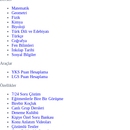
Matematik
Geometri
Fizik
Kimya
Biyoloji
Türk Dili ve Edebiyatı
Türkçe
Coğrafya
Fen Bilimleri
İnkılap Tarihi
Sosyal Bilgiler
Araçlar
YKS Puan Hesaplama
LGS Puan Hesaplama
Özellikler
7/24 Soru Çözüm
Eğitmenlerle Bire Bir Görüşme
Birebir Koçluk
Canlı Grup Dersleri
Deneme Kulübü
Kişiye Özel Soru Bankası
Konu Anlatım Videoları
Çözümlü Testler