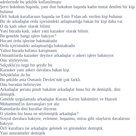
adetlerinde bu şekilde kullanılmıştır.
Şerri hukukun başında, yani dini hukukun başında kadın mutat denilen bir kişi
bulunur.
Örfi hukuk kurallarının başında ise Emir Fidan adı verilen kişi bulunur.
Bir de arkadaşlar ordu içerisindeki anlaşmazlığa bakan bir kişi daha var.
O da kadı asker olarak bilinir.
Yani burada kadı, asker yani kazasker olarak bilinir.
Bu genelde hangi işlere bakıyor?
Hocam ordu işlerine bakmaktadır.
Ordu içerisindeki anlaşmazlığa bakmaktadır.
Yalnız burada kafanız karışmasın.
Osmanlılarda kazasker deyince arkadaşlar o askeri işlere bakmıyor.
Onu söyleyeyim.
Selçuklu'ya özgü bir şeydir bu.
Kazasker yani askeri davalara bakan kişi.
Selçuklular da bu.
Bu şekilde ama Osmanlı Devleti'nde çok farklı.
Onu buradan belirteyim.
Arkadaşlar şeriata şimdi bakalım arkadaşlar buna biz de demiştik, dini
demiştik.
Genelde uygulamada arkadaşlar Kuranı Kerim hükümleri ve Hazreti
Muhammed'in davranışları yer alır.
Kanunlarda dini kurallar diyoruz.
O yüzden biz buna ne söylemiştik arkadaşlar?
Sosyal davalara bakıyor, evlenme, boşanma, miras gibi olayların davalarına
bakıyor.
Örfi kurallara ise arkadaşlar gelenek ve görenekler demiştik.
Yani anneanneler demiştik.