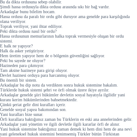
Bu da dikta ordusuna sebep olabilir.
Şimdi hassa ordusuyla dikta ordusu arasında sıkı bir bağ vardır.
Arkadaşlar bunu bilelim hocam.
Hassa ordusu da paralı bir ordu gibi duruyor ama genelde para karşılığında
olana veriliyor.
Toprak veriliyor, yani ihtar ediliyor.
Peki dikta ordusu nasıl bir ordu?
Hassa ordusunun memurlarının halka toprak vermesiyle oluşan bir ordu
sistemi.
E halk ne yapıyor?
Halk da asker yetiştiriyor.
Hem üretim yapıyor hem de o bölgenin güvenliğini sağlıyor.
Peki bu sayede ne oluyor?
Hazineden para çıkmıyor.
Tam aksine hazineye para girişi oluyor.
Devlet hazinesi orduya para harcanmış oluyor.
Bu önemli bir sistem.
Arkadaşlar bu dip notu da verdikten sonra hukuk sistemine bakalım.
Türklerde hukuk sistemi şehri ve örfi olmak üzere ikiye ayrılır.
Arkadaşlar genelde şiiri hükümler devletin sosyal hayatıyla ilgilidir yani
kuranı kerim hükümlerinden bahsetmektedir.
Çünkü şeriat gelir dini kuralları içerir.
Genelde sosyal yapısı bakımından son.
Yani kuralları bize sunar.
Örfi kurallara baktığımız zaman bu Türklerin en eski ana annelerinden gelir.
Arkadaşlar yani yönetim ve ilgili devletle ilgili kararlar örfi de alınır.
Yani hukuk sistemine baktığımız zaman demek ki hem dini hem de ana nevi
yani geleneksel hukuk sistemini benimsemiş Türkler bütün Türkistan