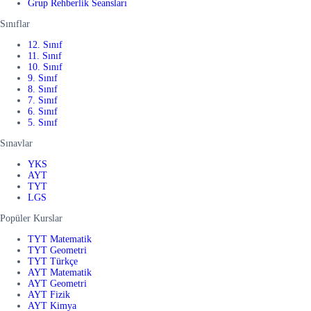
Grup Rehberlik Seansları
Sınıflar
12. Sınıf
11. Sınıf
10. Sınıf
9. Sınıf
8. Sınıf
7. Sınıf
6. Sınıf
5. Sınıf
Sınavlar
YKS
AYT
TYT
LGS
Popüler Kurslar
TYT Matematik
TYT Geometri
TYT Türkçe
AYT Matematik
AYT Geometri
AYT Fizik
AYT Kimya