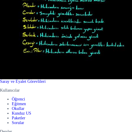
Saray ve Eyalet Görevlileri
Kullanıcılar
Öğrenci
Eğitmen
Okullar
Kunduz US
Paketler
Sorular
Dersler